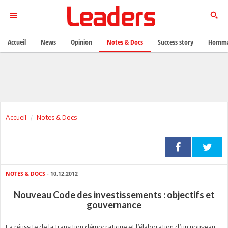
Accueil
News
Opinion
Notes & Docs
Success story
Homma
Accueil
Notes & Docs
NOTES & DOCS
- 10.12.2012
Nouveau Code des investissements : objectifs et
gouvernance
La réussite de la transition démocratique et l’élaboration d’un nouveau