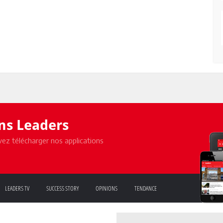
ons Leaders
ez télécharger nos applications
LEADERS TV
SUCCESS STORY
OPINIONS
TENDANCE