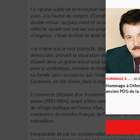
Ce «grand oublié de la révolution tunisienne » n’avait 
jours, à la faveur du congrès d’Ennahdha où un accueil
double retour : au pays natal et au sein du mouvement
réfléchir durant son exil sur son propre parcours radic
«l’urgence, c’était un Etat de droit et qu’il fallait laï
« Je n'aime pas le mot islamiste, déclarait-il à Libéra
démocrate, prônant la séparation de l’Etat et de la r
étaient alors un grand retour pour lui. On le savait d’u
pour la symbolique, membre du Majlis Echoura. Et le 
sa famille sans ressources que l’indemnité de RSA d
HOMMAGE À ...
- 30.
Eaubonne, en Val-d’oise, dans la région parisienne.
Hommage à Othma
ancien PDG de la
Economiste (titulaire d’un troisième cycle de l’ISG), 
prison (1981-1984), avant d’être condamné à mort en 19
de réfugié politique en France. Mais, l’ire insistante
connivence du ministre français de l’Intérieur de l’é
extradition.
Inexpulsable de par sa condamnation à mort et son stat