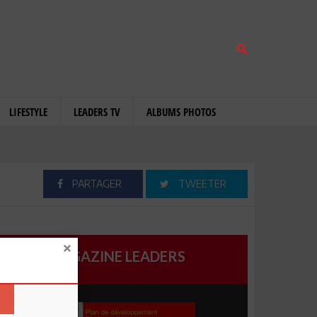
LIFESTYLE
LEADERS TV
ALBUMS PHOTOS
PARTAGER
TWEETER
MAGAZINE LEADERS