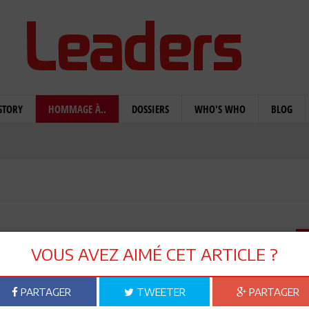
STORY
HOMMAGE À..
DOSSIERS
WHO'S WHO
BLOG
h Karkar
VOUS AVEZ AIMÉ CET ARTICLE ?
nce Islamique (MTI), devenu Ennahdha, Salah Karker,
PARTAGER
TWEETER
PARTAGER