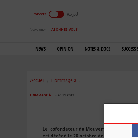
العربية
Français
Newsletter
ABONNEZ-VOUS
NEWS
OPINION
NOTES & DOCS
SUCCESS 
Accueil
Hommage à ...
HOMMAGE À ...
- 26.11.2012
Sala
Le cofondateur du Mouvement de la Tenda
est décédé le 20 octobre dernier.