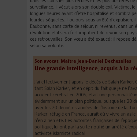
dans les coins les plus reculés et les plus austères 
surveillance, il vécut alors son double exil. Victime, l
longues heures avant d’être hospitalisé et sombra pe
lourdes séquelles. Toujours sous arrêté d’expulsion, il 
Eaubonne, sans carte de séjour, ni revenus, dans un ét
révolution et il sera fort impatient de revoir son pays
ces retrouvailles. Son vœu a été exaucé : il repose d
selon sa volonté.
Son avocat, Maître Jean-Daniel Dechezelles
Une grande intelligence, acquis à la ré
J’ai effectivement appris le décès de Salah Karker.
tant Salah Karker, et en dépit du fait que je ne l’a
accident cérébral en 2005, était une personnalité
évidemment sur un plan politique, puisque les 20 de
avec les 20 dernières années de l’histoire de la Tu
Karker, réfugié en France, aurait dû y vivre un asile
n’en a rien été. Les autorités françaises de l’époqu
politique, lui ont par la suite notifié un arrêté d’e
activiste islamiste radical.