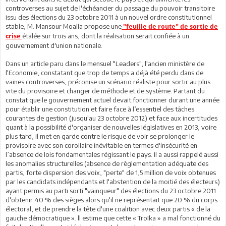
controverses au sujet de l'échéancier du passage du pouvoir transitoire
issu des élections du 23 octobre 2011 à un nouvel ordre constitutionnel
stable, M. Mansour Moalla propose une
"feuille de route" de sortie de
étalée sur trois ans, dont la réalisation serait confiée à un
crise
gouvernement d'union nationale.
Dans un article paru dans le mensuel "Leaders", l'ancien ministère de
l'Economie, constatant que trop de temps a déjà été perdu dans de
vaines controverses, préconise un scénario réaliste pour sortir au plus
vite du provisoire et changer de méthode et de système. Partant du
constat que le gouvernement actuel devait fonctionner durant une année
pour établir une constitution et faire face à l’essentiel des tâches
courantes de gestion (jusqu'au 23 octobre 2012) et face aux incertitudes
quant à la possibilité d'organiser de nouvelles législatives en 2013, voire
plus tard, il met en garde contre le risque de voir se prolonger le
provisoire avec son corollaire inévitable en termes d'insécurité en
l’absence de lois fondamentales régissant le pays. Il a aussi rappelé aussi
les anomalies structurelles (absence de règlementation adéquate des
partis, forte dispersion des voix, "perte" de 1,5 million de voix obtenues
par les candidats indépendants et l'abstention de la moitié des électeurs)
ayant permis au parti sorti "vainqueur" des élections du 23 octobre 2011
d'obtenir 40 % des sièges alors qu'il ne représentait que 20 % du corps
électoral, et de prendre la tête d'une coalition avec deux partis « de la
gauche démocratique ». ll estime que cette « Troïka » a mal fonctionné du