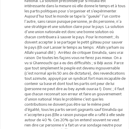
national. La solution préconisée par si Moalla est
intéressante dans la mesure où elle donne le temps et à tous
les partis politiques pour s’organiser et s’expérimenter.
Aujourd’hui tout le monde se tape la ‘’gueule’’ l’un contre
l’autre, sans raison puisque personne, je dis personne, n’a
une stratégie et une solution claire pour le pays. La solution
d’une union nationale est donc une bonne solution où
chacun contribuera à sauver le pays. Pour le moment ; ils
doivent accepter à se partager le petit gâteau pour sauver
le pays (Eh oui! Laisser le temps au temps : Allahi yarham ou
Allahi yaamal dliil ) . Arrêtez de critiquer Ennahda, sans vrai
raison. De toutes les façons vous ne ferez pas mieux. On a
vu si Ghannouchi qui a eu des difficultés ; si Béji aussi. Parce
que tout simplement le peuple est devenu ingouvernable
(c’est normal après 50 ans de dictature), des revendications
tout azimute, appuyé par un syndicat fort mais incapable de
contenir sa base et dont tout les partis ont peur de lui
(personne ne peut dire au bey aynek ouuraa !). Donc ; il faut
que chacun reconnait son erreur et faire un gouvernement
d’union national. Mais le problème c’est que les
contributions ne doivent pas être sur le même pied
d’égalité, tous les partis seront gagnants sauf Ennahda qui
n’acceptera pas (Elle a raison puisque elle a raflé à elle seule
autour de 40 %. Ces 20% qu’on entend souvent ne veut
rien dire car personne n’a fait un vrai sondage neutre pour