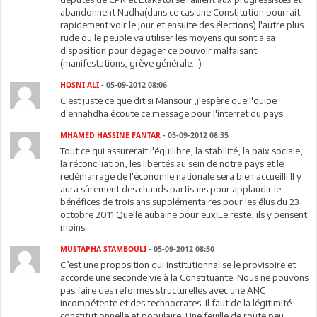
abandonnent Nadha(dans ce cas une Constitution pourrait
rapidement voir le jour et ensuite des élections) l'autre plus
rude ou le peuple va utiliser les moyens qui sont a sa
disposition pour dégager ce pouvoir malfaisant
(manifestations, grève générale...)
HOSNI ALI
- 05-09-2012 08:06
C'est juste ce que dit si Mansour ,j'espère que l'quipe
d'ennahdha écoute ce message pour l'interret du pays.
MHAMED HASSINE FANTAR
- 05-09-2012 08:35
Tout ce qui assurerait l'équilibre, la stabilité, la paix sociale,
la réconciliation, les libertés au sein de notre pays et le
redémarrage de l'économie nationale sera bien accueilli.Il y
aura sûrement des chauds partisans pour applaudir le
bénéfices de trois ans supplémentaires pour les élus du 23
octobre 2011.Quelle aubaine pour eux!Le reste, ils y pensent
moins.
MUSTAPHA STAMBOULI
- 05-09-2012 08:50
C’est une proposition qui institutionnalise le provisoire et
accorde une seconde vie à la Constituante. Nous ne pouvons
pas faire des reformes structurelles avec une ANC
incompétente et des technocrates. Il faut de la légitimité
constitutionnelle et populaire. Une feuille de route peu