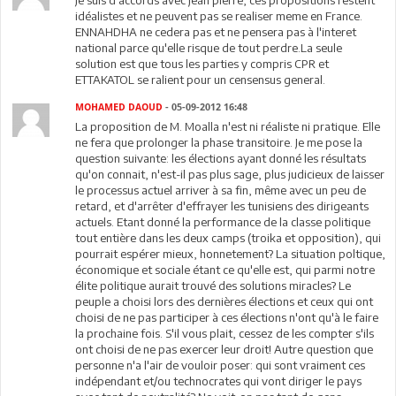
Je suis d'accords avec jean pierre, ces propositions restent
idéalistes et ne peuvent pas se realiser meme en France.
ENNAHDHA ne cedera pas et ne pensera pas à l'interet
national parce qu'elle risque de tout perdre.La seule
solution est que tous les parties y compris CPR et
ETTAKATOL se ralient pour un censensus general.
MOHAMED DAOUD
- 05-09-2012 16:48
La proposition de M. Moalla n'est ni réaliste ni pratique. Elle
ne fera que prolonger la phase transitoire. Je me pose la
question suivante: les élections ayant donné les résultats
qu'on connait, n'est-il pas plus sage, plus judicieux de laisser
le processus actuel arriver à sa fin, même avec un peu de
retard, et d'arrêter d'effrayer les tunisiens des dirigeants
actuels. Etant donné la performance de la classe politique
tout entière dans les deux camps (troika et opposition), qui
pourrait espérer mieux, honnetement? La situation poltique,
économique et sociale étant ce qu'elle est, qui parmi notre
élite politique aurait trouvé des solutions miracles? Le
peuple a choisi lors des dernières élections et ceux qui ont
choisi de ne pas participer à ces élections n'ont qu'à le faire
la prochaine fois. S'il vous plait, cessez de les compter s'ils
ont choisi de ne pas exercer leur droit! Autre question que
personne n'a l'air de vouloir poser: qui sont vraiment ces
indépendant et/ou technocrates qui vont diriger le pays