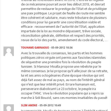
de ce mécanisme pourrait avoir lieu début 2013, et devrait
permettre de restaurer le prestige de l’Etat et de privilégier
une paix politique. Le projet de feuille de route me semble
être cohérent et salutaire, mais reste tributaire de plusieurs
conditions pour lui garantir une concrétisation viable et
efficace : recouvrement de l’autorité de l’Etat, application
impartiale de la loi au moindre dépassent, trêve sociale,
réconciliation générale, définition et respect des priorités,
revue de la loi des partis, amendement du code électoral, ….
TOUHAMI GARNAOUI
- 05-09-2012 10:36
Avec la trouvaille du consensus, les partis et les hommes
politiques zéros virgule ont permis aux fascistes islamistes
de séquestrer une première fois la révolution du peuple
tunisien. Si Mansour Moalla propose une rebelote par le
même consensus. Je lui propose qu'il aille jouir de sa retraite,
lui et ses amis octogénaires d'une époque révolue qui ont
déjà fait assez de mal au pays, au nom de l'intérêt général
qui n'est que leur intérêt privé. Errare humanum est,
perseverare diabolicum! Le 23 octobre, le peuple ira
occuper l'ANC. Vive la révolution populaire qui a repris sa
marche à Sidi Bouzid, sans ces momies insatiables du passé!
SLIM AMINE
- 05-09-2012 10:49
Je remercie Mr. Moalla de toujours penser à l'intérêt national