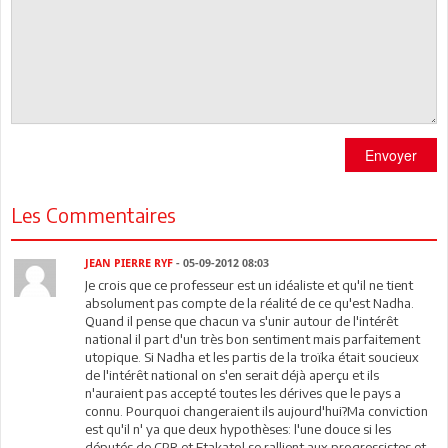
Envoyer
Les Commentaires
JEAN PIERRE RYF
- 05-09-2012 08:03
Je crois que ce professeur est un idéaliste et qu'il ne tient
absolument pas compte de la réalité de ce qu'est Nadha.
Quand il pense que chacun va s'unir autour de l'intérêt
national il part d'un très bon sentiment mais parfaitement
utopique. Si Nadha et les partis de la troïka était soucieux
de l'intérêt national on s'en serait déjà aperçu et ils
n'auraient pas accepté toutes les dérives que le pays a
connu. Pourquoi changeraient ils aujourd'hui?Ma conviction
est qu'il n' ya que deux hypothèses: l'une douce si les
députés de CPR et Etakatol se rallient aux progressistes et