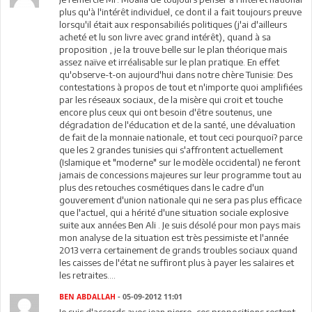
plus qu'à l'intérêt individuel, ce dont il a fait toujours preuve
lorsqu'il était aux responsabiliés politiques (j'ai d'ailleurs
acheté et lu son livre avec grand intérêt), quand à sa
proposition , je la trouve belle sur le plan théorique mais
assez naïve et irréalisable sur le plan pratique. En effet
qu'observe-t-on aujourd'hui dans notre chère Tunisie: Des
contestations à propos de tout et n'importe quoi amplifiées
par les réseaux sociaux, de la misère qui croit et touche
encore plus ceux qui ont besoin d'être soutenus, une
dégradation de l'éducation et de la santé, une dévaluation
de fait de la monnaie nationale, et tout ceci pourquoi? parce
que les 2 grandes tunisies qui s'affrontent actuellement
(Islamique et "moderne" sur le modèle occidental) ne feront
jamais de concessions majeures sur leur programme tout au
plus des retouches cosmétiques dans le cadre d'un
gouverement d'union nationale qui ne sera pas plus efficace
que l'actuel, qui a hérité d'une situation sociale explosive
suite aux années Ben Ali . Je suis désolé pour mon pays mais
mon analyse de la situation est très pessimiste et l'année
2013 verra certainement de grands troubles sociaux quand
les caisses de l'état ne suffiront plus à payer les salaires et
les retraites....
BEN ABDALLAH
- 05-09-2012 11:01