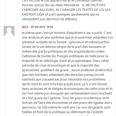
Ce n'est pas le cas aujourd'hui et le consensus devrait
tourner autour de ces deux Ministères... IL NE FAUT PAS
CHERCHER AILLEURS, NI CHANGER LES TEXTES DE LOI QUI
EXISTENT DÉJÀ (A part quelques ajustements qui ne
nécessitent pas des mois de débats).
ALLY
- 05-09-2012 18:54
Je pense que c'est un homme d'expérience qui a parlé. C’est
une analyse et une synthèse que je trouve bien adaptées à la
situation actuelle de la Tunisie : ignorance et même parfois
totale de la vie démocratique de la part des tunisiens et
même des partis politiques et des organisations civiles.
Faiblesse de toutes les franges politiques en taille pour la
majorité et en idéologie claire et pragmatique. Dans cette
période de crise économique et que la majorité des
spécialistes qualifient de grave ; aucun politicien (même BCE
que des tunisiens attendent des miracles puisqu’on est
habitués aux zouaamaas pour résoudre nos problèmes
après tout ils sont très bien payés pour ça !) n’ont donné
leurs analyses et stratégies économiques de cette crise et ils
ne l’ont même pas évoquée qui certainement nous touchent
et c’est grave de l’ignorer. Tous les pays occidentaux sont
entrain de faire des économies et des plans de rigueur alors
que nous, on fait même le contraire car nos dirigeants sont
faibles et font de la politique au détriment de l’intérêt