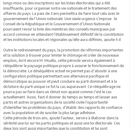
longs mois ou des inscriptions sur les listes électorales qui a été
insuffisante, pour organiser notre vie nationale et le traitement des
affaires du pays. La paix de 3 ans permettra de faire tout cela avec le
gouvernement de l’Union nationale. Une seule urgence s’impose : le
Conseil de la République et le Gouvernement d’Union Nationale
pourraient revoir la liste des membres des conseils municipaux par
accord commun en attendant l’établissement définitif de la constitution
et les institutions locales et régionales qu’elle aura définies, ajoute-t-il.
Outre le redressement du pays, la promotion de réformes importantes
et la solution à trouver pour limiter le chômage et créer de nouveaux
emplois, écrit encore M. Moalla, cette période servira également à
rééquilibrer le paysage politique propre à assurer le fonctionnement de
la démocratie. Le déséquilibre actuel ne permet pas d’aboutir à une
configuration politique permettant une alternance pacifique et
démocratique au pouvoir et peut conduire au parti dominant et à la
dictature du parti unique ce fut la cas auparavant. Ce rééquilibrage ne
pourra pas se faire dans un climat non apaisé comme c'est le cas
actuellement. Aussi, faut-il donner du temps au temps et laisser aux
partis et autres organisations de la société civile l’opportunité
d'identifier les problèmes du pays, d’établir des rapports de confiance
avec la population et de susciter la plus large adhésion.
Cette période de trois ans, ajoute l'auteur, servira à élaborer dans la
sérénité une loi sur les partis politiques et aussi une loi électorale. Ces
deux lois sont aussi importantes que la constitution et lui sont