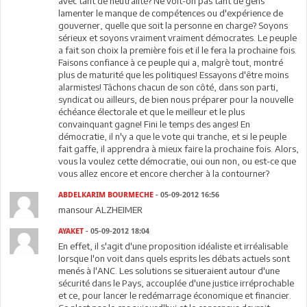
avec tant de neutralité? Ne voit-on pas tant de gens
lamenter le manque de compétences ou d'expérience de
gouverner, quelle que soit la personne en charge? Soyons
sérieux et soyons vraiment vraiment démocrates. Le peuple
a fait son choix la première fois et il le fera la prochaine fois.
Faisons confiance à ce peuple qui a, malgrè tout, montré
plus de maturité que les politiques! Essayons d'être moins
alarmistes! Tâchons chacun de son côté, dans son parti,
syndicat ou ailleurs, de bien nous préparer pour la nouvelle
échéance électorale et que le meilleur et le plus
convainquant gagne! Fini le temps des anges! En
démocratie, il n'y a que le vote qui tranche, et si le peuple
fait gaffe, il apprendra à mieux faire la prochaine fois. Alors,
vous la voulez cette démocratie, oui oun non, ou est-ce que
vous allez encore et encore chercher à la contourner?
ABDELKARIM BOURMECHE
- 05-09-2012 16:56
mansour ALZHEIMER
AYAKET
- 05-09-2012 18:04
En effet, il s'agit d'une proposition idéaliste et irréalisable
lorsque l'on voit dans quels esprits les débats actuels sont
menés à l'ANC. Les solutions se situeraient autour d'une
sécurité dans le Pays, accouplée d'une justice irréprochable
et ce, pour lancer le redémarrage économique et financier.