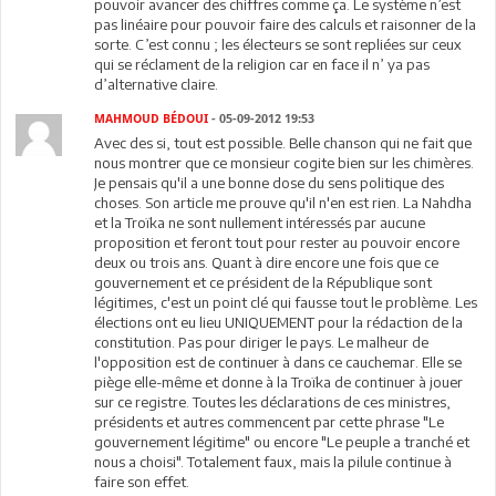
pouvoir avancer des chiffres comme ça. Le système n’est
pas linéaire pour pouvoir faire des calculs et raisonner de la
sorte. C’est connu ; les électeurs se sont repliées sur ceux
qui se réclament de la religion car en face il n’ ya pas
d’alternative claire.
MAHMOUD BÉDOUI
- 05-09-2012 19:53
Avec des si, tout est possible. Belle chanson qui ne fait que
nous montrer que ce monsieur cogite bien sur les chimères.
Je pensais qu'il a une bonne dose du sens politique des
choses. Son article me prouve qu'il n'en est rien. La Nahdha
et la Troïka ne sont nullement intéressés par aucune
proposition et feront tout pour rester au pouvoir encore
deux ou trois ans. Quant à dire encore une fois que ce
gouvernement et ce président de la République sont
légitimes, c'est un point clé qui fausse tout le problème. Les
élections ont eu lieu UNIQUEMENT pour la rédaction de la
constitution. Pas pour diriger le pays. Le malheur de
l'opposition est de continuer à dans ce cauchemar. Elle se
piège elle-même et donne à la Troïka de continuer à jouer
sur ce registre. Toutes les déclarations de ces ministres,
présidents et autres commencent par cette phrase "Le
gouvernement légitime" ou encore "Le peuple a tranché et
nous a choisi". Totalement faux, mais la pilule continue à
faire son effet.