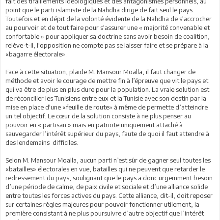
fait des tiraillements idéologiques et des antagonismes personnels, au
point que le parti islamiste de la Nahdha dirige de fait seul le pays.
Toutefois et en dépit de la volonté évidente de la Nahdha de s'accrocher
au pourvoir et de tout faire pour s'assurer une « majorité convenable et
confortable » pour appliquer sa doctrine sans avoir besoin de coalition,
relève-t-il, l'opposition ne compte pas se laisser faire et se prépare à la
«bagarre électorale».
Face à cette situation, plaide M. Mansour Moalla, il faut changer de
méthode et avoir le courage de mettre fin à l’épreuve que vit le pays et
qui va être de plus en plus dure pour la population. La vraie solution est
de réconcilier les Tunisiens entre eux et la Tunisie avec son destin par la
mise en place d'une «feuille de route» à même de permette d’atteindre
un tel objectif. Le cœur de la solution consiste à ne plus penser au
pouvoir en « partisan » mais en patriote uniquement attaché à
sauvegarder l’intérêt supérieur du pays, faute de quoi il faut attendre à
des lendemains difficiles.
Selon M. Mansour Moalla, aucun parti n’est sûr de gagner seul toutes les
«batailles» électorales en vue, batailles qui ne peuvent que retarder le
redressement du pays, soulignant que le pays a donc urgemment besoin
d’une période de calme, de paix civile et sociale et d’une alliance solide
entre toutes les forces actives du pays. Cette alliance, dit-il, doit reposer
sur certaines règles majeures pour pouvoir fonctionner utilement, la
première consistant à ne plus poursuivre d’autre objectif que l’intérêt