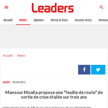
Accueil
News
Opinion
Notes & Docs
Success story
Homma
Accueil
News
NEWS
- 04.09.2012
Mansour Moalla propose une "feuille de route" de
sortie de crise étalée sur trois ans
Intervenant dans le débat qui secoue le pays et qui alimente les