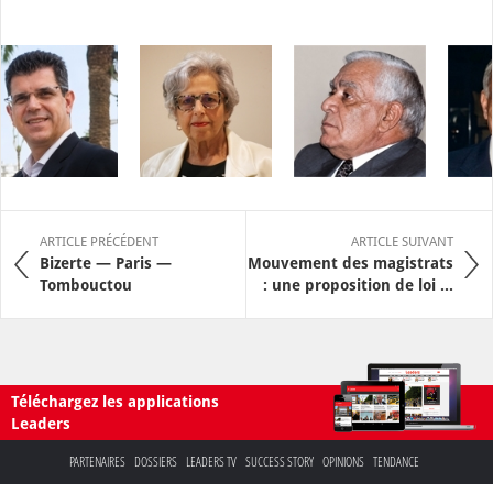
ARTICLE PRÉCÉDENT
ARTICLE SUIVANT
Bizerte — Paris —
Mouvement des magistrats
Tombouctou
: une proposition de loi ...
Téléchargez les applications
Leaders
PARTENAIRES
DOSSIERS
LEADERS TV
SUCCESS STORY
OPINIONS
TENDANCE