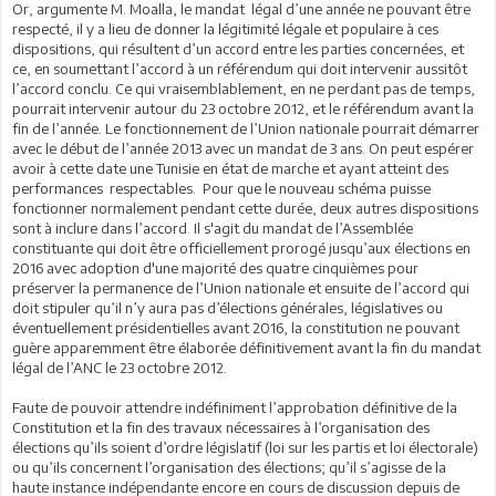
Or, argumente M. Moalla, le mandat légal d’une année ne pouvant être
respecté, il y a lieu de donner la légitimité légale et populaire à ces
dispositions, qui résultent d’un accord entre les parties concernées, et
ce, en soumettant l’accord à un référendum qui doit intervenir aussitôt
l’accord conclu. Ce qui vraisemblablement, en ne perdant pas de temps,
pourrait intervenir autour du 23 octobre 2012, et le référendum avant la
fin de l’année. Le fonctionnement de l’Union nationale pourrait démarrer
avec le début de l’année 2013 avec un mandat de 3 ans. On peut espérer
avoir à cette date une Tunisie en état de marche et ayant atteint des
performances respectables. Pour que le nouveau schéma puisse
fonctionner normalement pendant cette durée, deux autres dispositions
sont à inclure dans l’accord. Il s'agit du mandat de l’Assemblée
constituante qui doit être officiellement prorogé jusqu’aux élections en
2016 avec adoption d'une majorité des quatre cinquièmes pour
préserver la permanence de l’Union nationale et ensuite de l’accord qui
doit stipuler qu’il n’y aura pas d’élections générales, législatives ou
éventuellement présidentielles avant 2016, la constitution ne pouvant
guère apparemment être élaborée définitivement avant la fin du mandat
légal de l’ANC le 23 octobre 2012.
Faute de pouvoir attendre indéfiniment l’approbation définitive de la
Constitution et la fin des travaux nécessaires à l’organisation des
élections qu’ils soient d’ordre législatif (loi sur les partis et loi électorale)
ou qu’ils concernent l’organisation des élections; qu’il s’agisse de la
haute instance indépendante encore en cours de discussion depuis de