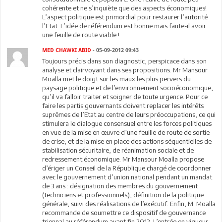
cohérente et ne s’inquiète que des aspects économiques!
L’aspect politique est primordial pour restaurer l’autorité
l’Etat. L’idée de référendum est bonne mais faute-il avoir
une feuille de route viable !
MED CHAWKI ABID
- 05-09-2012 09:43
Toujours précis dans son diagnostic, perspicace dans son
analyse et clairvoyant dans ses propositions. Mr Mansour
Moalla met le doigt sur les maux les plus pervers du
paysage politique et de l’environnement socioéconomique,
qu’il va falloir traiter et soigner de toute urgence. Pour ce
faire les partis gouvernants doivent replacer les intérêts
suprêmes de l’Etat au centre de leurs préoccupations, ce qui
stimulera le dialogue consensuel entre les forces politiques
en vue de la mise en œuvre d’une feuille de route de sortie
de crise, et de la mise en place des actions séquentielles de
stabilisation sécuritaire, de réanimation sociale et de
redressement économique. Mr Mansour Moalla propose
d’ériger un Conseil de la République chargé de coordonner
avec le gouvernement d’union national pendant un mandat
de 3 ans : désignation des membres du gouvernement
(techniciens et professionnels), définition de la politique
générale, suivi des réalisations de l’exécutif. Enfin, M. Moalla
recommande de soumettre ce dispositif de gouvernance
triennal au référendum avant fin 2012. L’entrée en vigueur