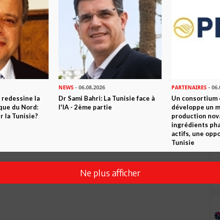
NEWS
- 06.08.2026
PARTENAIRES
- 06.
 redessine la
Dr Sami Bahri: La Tunisie face à
Un consortium
ique du Nord:
l'IA - 2ème partie
développe un m
 la Tunisie?
production nov
ingrédients ph
actifs, une opp
Tunisie
Ne plus afficher