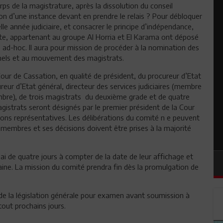
de la magistrature, après la dissolution du conseil
ion d’une instance devant en prendre le relais ? Pour débloquer
le année judiciaire, et consacrer le principe d’indépendance,
e, appartenant au groupe Al Horria et El Karama ont déposé
 ad-hoc. Il aura pour mission de procéder à la nomination des
onnels et au mouvement des magistrats.
ur de Cassation, en qualité de président, du procureur d’Etat
eur d’Etat général, directeur des services judiciaires (membre
mbre), de trois magistrats du deuxième grade et de quatre
istrats seront désignés par le premier président de la Cour
ions représentatives. Les délibérations du comité n e peuvent
 membres et ses décisions doivent être prises à la majorité
ai de quatre jours à compter de la date de leur affichage et
ine. La mission du comité prendra fin dès la promulgation de
de la législation générale pour examen avant soumission à
out prochains jours.