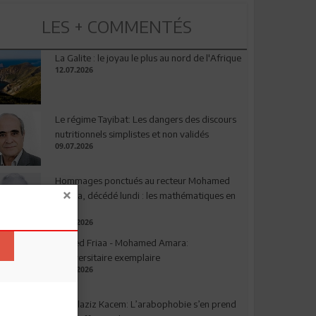
LES + COMMENTÉS
La Galite : le joyau le plus au nord de l'Afrique
12.07.2026
Le régime Tayibat: Les dangers des discours
nutritionnels simplistes et non validés
09.07.2026
Hommages ponctués au recteur Mohamed
Amara, décédé lundi : les mathématiques en
deuil
03.08.2026
Ahmed Friaa - Mohamed Amara:
l’Universitaire exemplaire
04.08.2026
Abdelaziz Kacem: L’arabophobie s’en prend