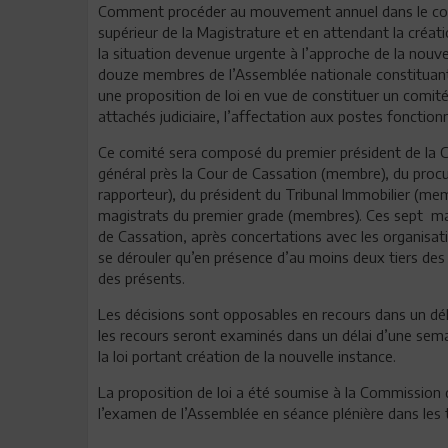
Comment procéder au mouvement annuel dans le corps 
supérieur de la Magistrature et en attendant la créat
la situation devenue urgente à l’approche de la nouvel
douze membres de l’Assemblée nationale constituant
une proposition de loi en vue de constituer un comité
attachés judiciaire, l’affectation aux postes foncti
Ce comité sera composé du premier président de la Co
général près la Cour de Cassation (membre), du procur
rapporteur), du président du Tribunal Immobilier (me
magistrats du premier grade (membres). Ces sept mag
de Cassation, après concertations avec les organisat
se dérouler qu’en présence d’au moins deux tiers des
des présents.
Les décisions sont opposables en recours dans un dél
les recours seront examinés dans un délai d’une sema
la loi portant création de la nouvelle instance.
La proposition de loi a été soumise à la Commission 
l’examen de l’Assemblée en séance plénière dans les t