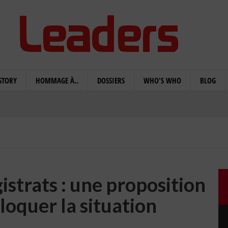
STORY
HOMMAGE À..
DOSSIERS
WHO'S WHO
BLOG
trats : une proposition
loquer la situation