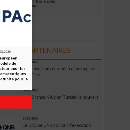
aux chiffres arabes
09.07.2026
PARTENAIRES
08.2026
 européen
06.08.2026
odèle de
Un consortium européen développe un
ateur pour les
armaceutiques
modèle de ...
ortunité pour la
04.08.2026
OPPO lance l'A6c en Tunisie: la nouvelle
...
29.07.2026
Le Groupe QNB poursuit l’exécution