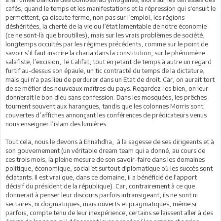
cafés, quand le temps et les manifestations et la répression qui s'ensuit le
permettent, ça discute ferme, non pas sur l’emploi, les régions
déshéritées, la cherté de la vie ou l’état lamentable de notre économie
(ce ne sont-là que broutilles), mais sur les vrais problèmes de société,
longtemps occultés par les régimes précédents, comme sur le point de
savoir s’il faut inscrire la charia dans la constitution, sur le phénomène
salafiste, l’excision, le Califat, tout en jetant de temps à autre un regard
furtif au-dessus son épaule, un tic contracté du temps de la dictature,
mais qui n'a pas lieu de perdurer dans un Etat de droit. Car, on aurait tort
de se méfier des nouveaux maîtres du pays. Regardez-les bien, on leur
donnerait le bon dieu sans confession. Dans les mosquées, les prêches
tournent souvent aux harangues, tandis que les colonnes Morris sont
couvertes d’affiches annonçant les conférences de prédicateurs venus
nous enseigner l’islam des lumières.
Tout cela, nous le devons à Ennahdha, à la sagesse de ses dirigeants et à
son gouvernement (un véritable dream team qui a donné, au cours de
ces trois mois, la pleine mesure de son savoir-faire dans les domaines
politique, économique, social et surtout diplomatique où les succès sont
éclatants. Il est vrai que, dans ce domaine, il a bénéficié de l'apport
décisif du président de la république). Car, contrairement à ce que
donnerait à penser leur discours parfois intransigeant, ils ne sont ni
sectaires, ni dogmatiques, mais ouverts et pragmatiques, même si
parfois, compte tenu de leur inexpérience, certains se laissent aller à des