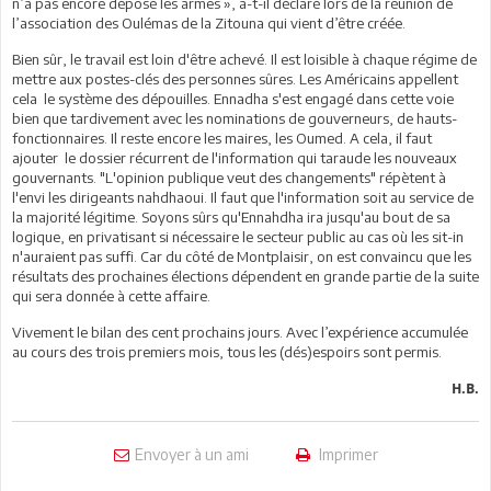
n’a pas encore déposé les armes », a-t-il déclaré lors de la réunion de
l’association des Oulémas de la Zitouna qui vient d’être créée.
Bien sûr, le travail est loin d'être achevé. Il est loisible à chaque régime de
mettre aux postes-clés des personnes sûres. Les Américains appellent
cela le système des dépouilles. Ennadha s'est engagé dans cette voie
bien que tardivement avec les nominations de gouverneurs, de hauts-
fonctionnaires. Il reste encore les maires, les Oumed. A cela, il faut
ajouter le dossier récurrent de l'information qui taraude les nouveaux
gouvernants. "L'opinion publique veut des changements" répètent à
l'envi les dirigeants nahdhaoui. Il faut que l'information soit au service de
la majorité légitime. Soyons sûrs qu'Ennahdha ira jusqu'au bout de sa
logique, en privatisant si nécessaire le secteur public au cas où les sit-in
n'auraient pas suffi. Car du côté de Montplaisir, on est convaincu que les
résultats des prochaines élections dépendent en grande partie de la suite
qui sera donnée à cette affaire.
Vivement le bilan des cent prochains jours. Avec l’expérience accumulée
au cours des trois premiers mois, tous les (dés)espoirs sont permis.
H.B.
Envoyer à un ami
Imprimer