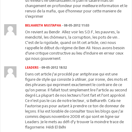
sit-inneurs ne demandaient ni pain ni salaire mais un
changement en profondeur pour meilleure information et le
renvoi de la mafia, que d'honneur pour cette maniere de
s'exprimer
BELHARETH MUSTAPHA
- 08-05-2012 11:03
On revient au Bendir. Allez voir les S.D.F, les pauvres, la
mendicité, les chômeurs, la corruption, les pots de vin...
C'est de la rigolade, quand on lit cet article, ceci nous
rappelle le début du régime de Ben Ali. Nous avons besoin
d'une critique constructive au lieu d'induire en erreur ceux
qui nous gouvernent.
LEADERS
- 09-05-2012 18:52
Dans cet article j'ai procédé par antiphrase qui est une
figure de style qui consiste à utiliser, par ironie, des mots et
des phrases qui expriment exactement le contraire de ce
qu'on pense. Il fallait tout simplement lire l'article au second
degré.La plupart de nos lecteurs l'ont fait et l'ont apprécié.
Ce n'est pas le cas de notre lecteur, si Belhareth. Cela ne
l'autorise pas pour autant à prendre ce ton de donneur de
leçons. Il lui est loisible de consulter tous les blogs que j'ai
commis depuis novembre 2008 et qui sont en ligne sur
Leaders. Je le mets au défi d'y trouver la moindre trace de
flagornerie. Hédi El Béhi