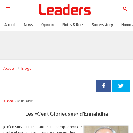
Accueil
News
Opinion
Notes & Docs
Success story
Homma
Accueil
Blogs
BLOGS
- 30.04.2012
Les «Cent Glorieuses» d'Ennahdha
Je n’en suis ni un militant, ni un compagnon de
route et me voici en train de « tresser des