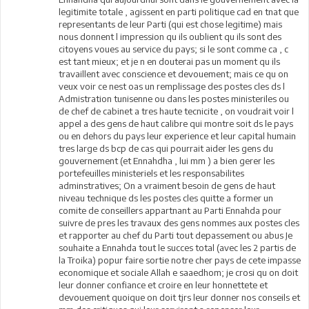
legitimite totale , agissent en parti politique cad en tnat que
representants de leur Parti (qui est chose legitime) mais
nous donnent l impression qu ils oublient qu ils sont des
citoyens voues au service du pays; si le sont comme ca , c
est tant mieux; et je n en douterai pas un moment qu ils
travaillent avec conscience et devouement; mais ce qu on
veux voir ce nest oas un remplissage des postes cles ds l
Admistration tunisenne ou dans les postes ministeriles ou
de chef de cabinet a tres haute tecnicite , on voudrait voir l
appel a des gens de haut calibre qui montre soit ds le pays
ou en dehors du pays leur experience et leur capital humain
tres large ds bcp de cas qui pourrait aider les gens du
gouvernement (et Ennahdha , lui mm ) a bien gerer les
portefeuilles ministeriels et les responsabilites
adminstratives; On a vraiment besoin de gens de haut
niveau technique ds les postes cles quitte a former un
comite de conseillers appartnant au Parti Ennahda pour
suivre de pres les travaux des gens nommes aux postes cles
et rapporter au chef du Parti tout depassement ou abus Je
souhaite a Ennahda tout le succes total (avec les 2 partis de
la Troika) popur faire sortie notre cher pays de cete impasse
economique et sociale Allah e saaedhom; je crosi qu on doit
leur donner confiance et croire en leur honnettete et
devouement quoique on doit tjrs leur donner nos conseils et