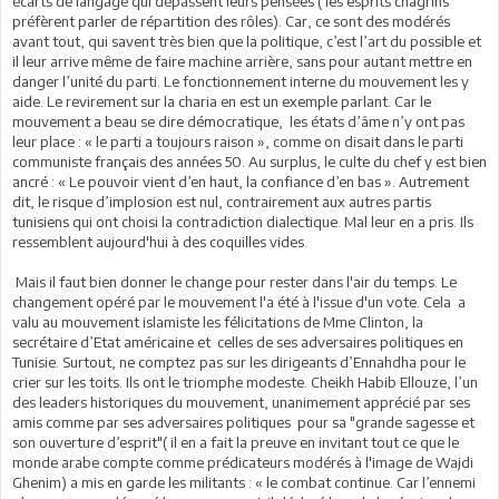
écarts de langage qui dépassent leurs pensées ( les esprits chagrins
préfèrent parler de répartition des rôles). Car, ce sont des modérés
avant tout, qui savent très bien que la politique, c’est l’art du possible et
il leur arrive même de faire machine arrière, sans pour autant mettre en
danger l’unité du parti. Le fonctionnement interne du mouvement les y
aide. Le revirement sur la charia en est un exemple parlant. Car le
mouvement a beau se dire démocratique, les états d’âme n’y ont pas
leur place : « le parti a toujours raison », comme on disait dans le parti
communiste français des années 50. Au surplus, le culte du chef y est bien
ancré : « Le pouvoir vient d’en haut, la confiance d’en bas ». Autrement
dit, le risque d’implosion est nul, contrairement aux autres partis
tunisiens qui ont choisi la contradiction dialectique. Mal leur en a pris. Ils
ressemblent aujourd'hui à des coquilles vides.
Mais il faut bien donner le change pour rester dans l'air du temps. Le
changement opéré par le mouvement l'a été à l'issue d'un vote. Cela a
valu au mouvement islamiste les félicitations de Mme Clinton, la
secrétaire d’Etat américaine et celles de ses adversaires politiques en
Tunisie. Surtout, ne comptez pas sur les dirigeants d’Ennahdha pour le
crier sur les toits. Ils ont le triomphe modeste. Cheikh Habib Ellouze, l’un
des leaders historiques du mouvement, unanimement apprécié par ses
amis comme par ses adversaires politiques pour sa "grande sagesse et
son ouverture d’esprit"( il en a fait la preuve en invitant tout ce que le
monde arabe compte comme prédicateurs modérés à l'image de Wajdi
Ghenim) a mis en garde les militants : « le combat continue. Car l’ennemi