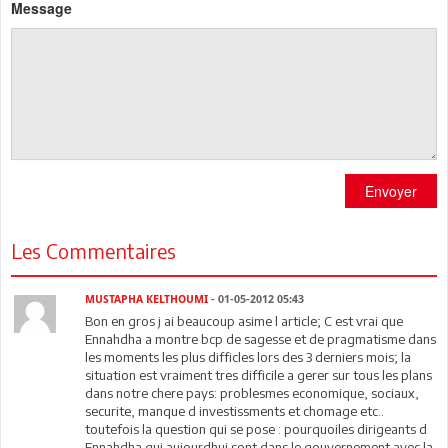
Message
Envoyer
Les Commentaires
MUSTAPHA KELTHOUMI
- 01-05-2012 05:43
Bon en gros j ai beaucoup asime l article; C est vrai que
Ennahdha a montre bcp de sagesse et de pragmatisme dans
les moments les plus difficles lors des 3 derniers mois; la
situation est vraiment tres difficile a gerer sur tous les plans
dans notre chere pays: problesmes economique, sociaux,
securite, manque d investissments et chomage etc..
toutefois la question qui se pose : pourquoiles dirigeants d
Ennahdha qui aujourdhui sont dans le gouvernement avec la