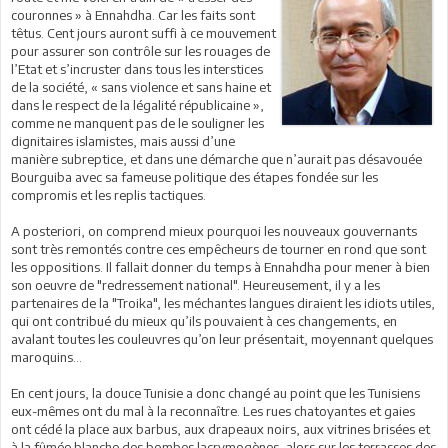
couronnes » à Ennahdha. Car les faits sont
têtus. Cent jours auront suffi à ce mouvement
pour assurer son contrôle sur les rouages de
l’Etat et s’incruster dans tous les interstices
de la société, « sans violence et sans haine et
dans le respect de la légalité républicaine »,
comme ne manquent pas de le souligner les
dignitaires islamistes, mais aussi d’une
manière subreptice, et dans une démarche que n’aurait pas désavouée
Bourguiba avec sa fameuse politique des étapes fondée sur les
compromis et les replis tactiques.
A posteriori, on comprend mieux pourquoi les nouveaux gouvernants
sont très remontés contre ces empêcheurs de tourner en rond que sont
les oppositions. Il fallait donner du temps à Ennahdha pour mener à bien
son oeuvre de "redressement national". Heureusement, il y a les
partenaires de la "Troika", les méchantes langues diraient les idiots utiles,
qui ont contribué du mieux qu’ils pouvaient à ces changements, en
avalant toutes les couleuvres qu’on leur présentait, moyennant quelques
maroquins…
En cent jours, la douce Tunisie a donc changé au point que les Tunisiens
eux-mêmes ont du mal à la reconnaître. Les rues chatoyantes et gaies
ont cédé la place aux barbus, aux drapeaux noirs, aux vitrines brisées et
à la fûmée blanche des bombes lacrymogènes, alors sur les terrasses des