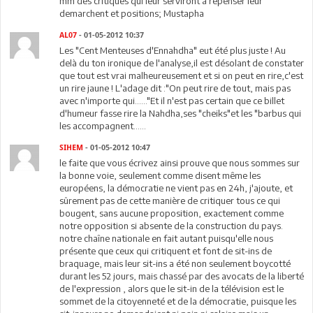
mm des critiques qui leur serviront a repenser leur
demarchent et positions; Mustapha
AL07
- 01-05-2012 10:37
Les "Cent Menteuses d'Ennahdha" eut été plus juste ! Au
delà du ton ironique de l'analyse,il est désolant de constater
que tout est vrai malheureusement et si on peut en rire,c'est
un rire jaune ! L'adage dit :"On peut rire de tout, mais pas
avec n'importe qui......"Et il n'est pas certain que ce billet
d'humeur fasse rire la Nahdha,ses "cheiks"et les "barbus qui
les accompagnent......
SIHEM
- 01-05-2012 10:47
le faite que vous écrivez ainsi prouve que nous sommes sur
la bonne voie, seulement comme disent même les
européens, la démocratie ne vient pas en 24h, j'ajoute, et
sûrement pas de cette manière de critiquer tous ce qui
bougent, sans aucune proposition, exactement comme
notre opposition si absente de la construction du pays.
notre chaîne nationale en fait autant puisqu'elle nous
présente que ceux qui critiquent et font de sit-ins de
braquage, mais leur sit-ins a été non seulement boycotté
durant les 52 jours, mais chassé par des avocats de la liberté
de l'expression , alors que le sit-in de la télévision est le
sommet de la citoyenneté et de la démocratie, puisque les