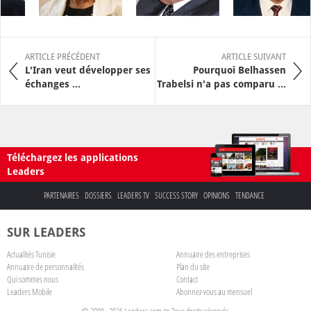
ARTICLE PRÉCÉDENT
ARTICLE SUIVANT
L'Iran veut développer ses
Pourquoi Belhassen
échanges ...
Trabelsi n'a pas comparu ...
Téléchargez les applications
Leaders
PARTENAIRES
DOSSIERS
LEADERS TV
SUCCESS STORY
OPINIONS
TENDANCE
SUR LEADERS
Actualités Tunisie
Annuaire des entreprises
Annuaire de personnalités
Plan du site
Qui sommes nous
Contact
Leaders Mobile
Abonnez-vous au mensuel