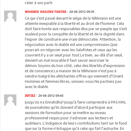
rater à son parti
MHAMED HASSINE FANTAR
- 24-04-2012 09:35
Ce qui s'est passé devant le siège de la télévision est une
atteinte inexpiable à la liberté et au droit de l'homme. Cela
doit faire honte aux resposables élus par un peuple qui s'est
soulevé pour la conquête de la liberté et de la dignité dans
l'espoir de construire une vraie démocratie. Attention, la
négociation avec le diable est une compromission.Que
pourrait-on négocier avec les Salafistes et ceux qui les
couvrent.Il y a un seuil pour tout.Le bien, au-dlà d'un seuil,
devient un mal incurable.Il faut savoir exorciser le
démon.Soyons du bon côté, celui des libertés d'expression
et de conscience.La maison de la télévision n'est pas à
vendre malgré les alléchantes offres qui viennent d'Orient.
Hommes et femmes libres, unissez-vous.Ne pactisez pas
avec le diable.
IMTIEZ
- 24-04-2012 09:45
Jusqu’où ira Ennahdha? Jusqu'à faire comprendre à PAS MAL
de journalistes qu'ils doivent d'abord participer aux
sessions de formation pour se mettre au niveau
professionnel requis pour s'adresser aux lecteurs et
auditeurs. L'indigence de leurs contributions tant sur le fond
que sur la forme n'échappe qu'à celui qui fait l'autruche. En