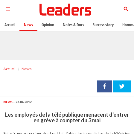
Accueil
News
Opinion
Notes & Docs
Success story
Homma
Accueil
News
NEWS
- 23.04.2012
Les employés de la télé publique menacent d'entrer
en grève à compter du 3 mai
Suite à aux agressions dont ont fait l’objet les journalistes de la télévision