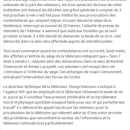
nationale de la part des sitinneurs, les trois syndicats de base de cette
institution ont menacé de décréter une grève générale à compter du 3
mai prochain si rien n’est fait pour mettre fin aux provocations des
contestataires qui campent depuis 45 jours devant le siège de la
téolévision. Interrogé au journal de 20 heures, l’attaché de presse du
ministère de l’intérieur a annoncé que suite aux troubles qui se sont
produits ce lundi, il a été décidé de demander la levée de ce sit in. Une
démarche dans ce sens sera effectuée auprès du ministère public.
Tout avait commencé quand les contestataires ont accroché, lundi matin,
des affiches à l’entrée du siège de la télévision indiquant que « Tunis 7
était à vendre », relayant ainsi des déclarations dans ce sens de Rached
Ghannouchi et Ameur Larayedh. Les sitinneurs ont essayé alors de
s’introduire à l’intérieur du siège. Des échanges de coups s’ensuivirent,
entraînant l’intervention des forces de l’ordre.
Le directeur technique de la télévision, Mongi Mansouri a indiqué à
l’agence TAP que les employés de la télévision réclament la levée du sit
in, parce qu’il constitue "une pression intolérable et un harcèlement
moral et physique quotidien insupportable pour eux et qui perturbe leur
travail". Il a dénoncé les appels lancés par les sitinneurs pour la
privatisation de la télévision qui relèvent selon lui d’une vision erronée
des problèmes que rencontrent le secteur de l’information et la
télévision nationale tout particulièrement.