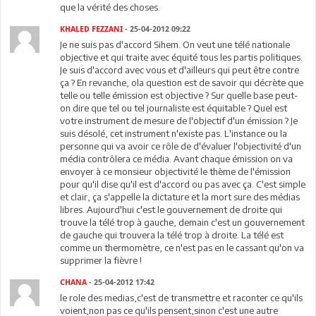
que la vérité des choses.
KHALED FEZZANI
- 25-04-2012 09:22
Je ne suis pas d'accord Sihem. On veut une télé nationale
objective et qui traite avec équité tous les partis politiques.
Je suis d'accord avec vous et d'ailleurs qui peut être contre
ça ? En revanche, ola question est de savoir qui décrète que
telle ou telle émission est objective ? Sur quelle base peut-
on dire que tel ou tel journaliste est équitable ? Quel est
votre instrument de mesure de l'objectif d'un émission ? Je
suis désolé, cet instrument n'existe pas. L'instance ou la
personne qui va avoir ce rôle de d'évaluer l'objectivité d'un
média contrôlera ce média. Avant chaque émission on va
envoyer à ce monsieur objectivité le thème de l'émission
pour qu'il dise qu'il est d'accord ou pas avec ça. C'est simple
et clair, ça s'appelle la dictature et la mort sure des médias
libres. Aujourd'hui c'est le gouvernement de droite qui
trouve la télé trop à gauche, demain c'est un gouvernement
de gauche qui trouvera la télé trop à droite. La télé est
comme un thermomètre, ce n'est pas en le cassant qu'on va
supprimer la fièvre !
CHANA
- 25-04-2012 17:42
le role des medias,c'est de transmettre et raconter ce qu'ils
voient,non pas ce qu'ils pensent,sinon c'est une autre