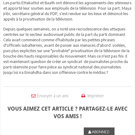
Les partis Ettakattol et Baath ont dénoncé les agissements des sitinneurs
et apporté leur soutien aux employés de la télévision. Pour sa part, Maya
Jribi, secrétaire général du PDP, s’est rendue sur les lieux et dénoncé les
appels à la privatisation de la télévision.
Depuis quelques semaines, on a noté une recrudescence des attaques
centrées sur le secteur audiovisuel public de la part du parti dominant.
Cela avait commencé comme d'habitude par les petites phrases
d'officiels subalternes, avant de passer aux menaces d'abord voilées,
puis plus explicites sur une "probable" privatisation de la télévision de la
bouche des hauts responsables du mouvement. Mais ce n'est pas fini. Il
est maintenant question de créer un syndicat de journalistes proche du
parti islamiste pour faire pièce au syndicat national des journalistes.
Jusqu’où ira Ennahdha dans son offensive contre le médias ?
Envoyer à un ami
Imprimer
VOUS AIMEZ CET ARTICLE ? PARTAGEZ-LE AVEC
VOS AMIS !
ABONNEZ-