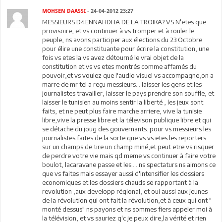
MOHSEN DAASSI
- 24-04-2012 23:27
MESSIEURS D4ENNAHDHA DE LA TROIKA? VS N'etes que
provisoire, et vs continuer à vs tromper et à rouler le
peuple, ns avons participer aux élections du 23 Octobre
pour élire une constituante pour écrire la constitution, une
fois vs etes la vs avez détourné le vrai objet de la
constitution et vs vs etes montrés comme affamés du
pouvoir,et vs voulez que l'audio visuel vs accompagne,on a
marre de mr tel a reçu messieurs... laisser les gens et les
journalistes travailler, laisser le pays prendre son souffle, et
laisser le tunisien au moins sentir la liberté , les jeux sont
faits, et ne peut plus faire marche arriere, vive la tunisie
libre,vive la presse libre et la télevison publique libre et qui
se détache du joug des gouvernants. pour vs messieurs les
journalistes faites de la sorte que vs vs etes les reporters
sur un champs de tire un champ miné,et peut etre vs risquer
de perdre votre vie mais qd meme vs continuer à faire votre
boulot, lacaravane passe et les.... ns spectaturs ns aimons ce
que vs faites mais essayer aussi d'intensifier les dossiers
economiques et les dossiers chauds se rapportant à la
revolution ,aux developp régional, et oui aussi aux jeunes
de la révolution qui ont fait la révolution,et à ceux qui ont "
monté dessus" ns payons et ns sommes fiers appeler moi à
la télévision, et vs sauriez q'c je peux dire,la vérité et rien