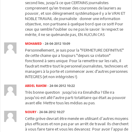
second lieu, jusqu'à ce que CERTAINS journalistes
comprennent qu'en tresser des couronnes de lauriers au
pouvoir, et son dénigrement systématique il y a le VRAI ET
NOBLE TRAVAIL de journaliste : donner une information
objective, non partisane à quelque bord que ce soit! Pour
ceux qui semble l'oublier ou ne pas le savoir: le respect se
mérite, il ne se quémande pas, EN AUCUN CAS
MOHAMED
- 24-04-2012 10:09
Personnellement, je suis pour la "FERMETURE DEFINITIVE"
de cette chaine qui a toujours "depuis sa création"
fonctionné à sens unique. Pour la remettre sur les rails, il
faudrait mettre tout le personnel journalistes, techniciens et
managers à la porte et commencer avec d'autres personnes
INTEGRES (et non intégristes !).
ABDEL RAHIM
- 24-04-2012 10:22
Très bonne question : jusqu'où ira Ennahdha ? Elle ira
jusqu'où est allé l'autre parti totalitaire qui était au pouvoir
avant elle. Mettre tous les médias au pas.
NOURY
- 24-04-2012 10:27
Cette grève devrait être menée en utilisant d’autres moyens
plus efficaces et non pas par un arrêt de travail. Ils cherchent
à vous faire taire et vous les devancez. Pour avoir l’appui de