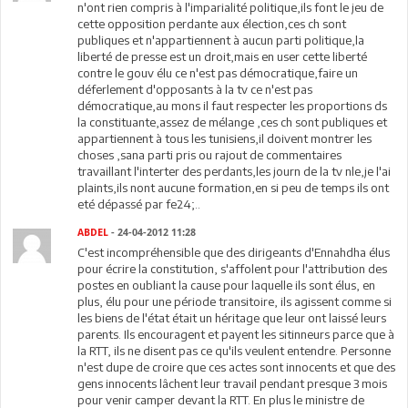
n'ont rien compris à l'imparialité politique,ils font le jeu de
cette opposition perdante aux élection,ces ch sont
publiques et n'appartiennent à aucun parti politique,la
liberté de presse est un droit,mais en user cette liberté
contre le gouv élu ce n'est pas démocratique,faire un
déferlement d'opposants à la tv ce n'est pas
démocratique,au mons il faut respecter les proportions ds
la constituante,assez de mélange ,ces ch sont publiques et
appartiennent à tous les tunisiens,il doivent montrer les
choses ,sana parti pris ou rajout de commentaires
travaillant l'interter des perdants,les journ de la tv nle,je l'ai
plaints,ils nont aucune formation,en si peu de temps ils ont
eté dépassé par fe24;..
ABDEL
- 24-04-2012 11:28
C'est incompréhensible que des dirigeants d'Ennahdha élus
pour écrire la constitution, s'affolent pour l'attribution des
postes en oubliant la cause pour laquelle ils sont élus, en
plus, élu pour une période transitoire, ils agissent comme si
les biens de l'état était un héritage que leur ont laissé leurs
parents. Ils encouragent et payent les sitinneurs parce que à
la RTT, ils ne disent pas ce qu'ils veulent entendre. Personne
n'est dupe de croire que ces actes sont innocents et que des
gens innocents lâchent leur travail pendant presque 3 mois
pour venir camper devant la RTT. En plus le ministre de