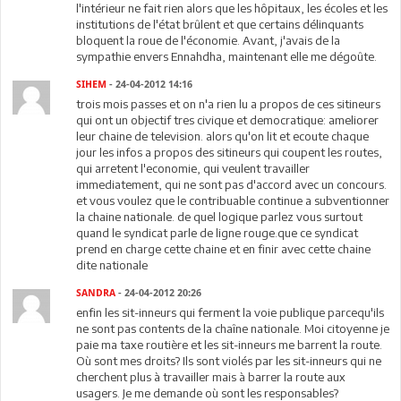
l'intérieur ne fait rien alors que les hôpitaux, les écoles et les
institutions de l'état brûlent et que certains délinquants
bloquent la roue de l'économie. Avant, j'avais de la
sympathie envers Ennahdha, maintenant elle me dégoûte.
SIHEM
- 24-04-2012 14:16
trois mois passes et on n'a rien lu a propos de ces sitineurs
qui ont un objectif tres civique et democratique: ameliorer
leur chaine de television. alors qu'on lit et ecoute chaque
jour les infos a propos des sitineurs qui coupent les routes,
qui arretent l'economie, qui veulent travailler
immediatement, qui ne sont pas d'accord avec un concours.
et vous voulez que le contribuable continue a subventionner
la chaine nationale. de quel logique parlez vous surtout
quand le syndicat parle de ligne rouge.que ce syndicat
prend en charge cette chaine et en finir avec cette chaine
dite nationale
SANDRA
- 24-04-2012 20:26
enfin les sit-inneurs qui ferment la voie publique parcequ'ils
ne sont pas contents de la chaîne nationale. Moi citoyenne je
paie ma taxe routière et les sit-inneurs me barrent la route.
Où sont mes droits? Ils sont violés par les sit-inneurs qui ne
cherchent plus à travailler mais à barrer la route aux
usagers. Je me demande où sont les responsables?