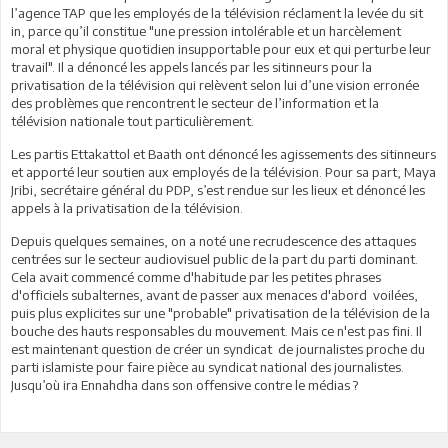
l’agence TAP que les employés de la télévision réclament la levée du sit
in, parce qu’il constitue "une pression intolérable et un harcèlement
moral et physique quotidien insupportable pour eux et qui perturbe leur
travail". Il a dénoncé les appels lancés par les sitinneurs pour la
privatisation de la télévision qui relèvent selon lui d’une vision erronée
des problèmes que rencontrent le secteur de l’information et la
télévision nationale tout particulièrement.
Les partis Ettakattol et Baath ont dénoncé les agissements des sitinneurs
et apporté leur soutien aux employés de la télévision. Pour sa part, Maya
Jribi, secrétaire général du PDP, s’est rendue sur les lieux et dénoncé les
appels à la privatisation de la télévision.
Depuis quelques semaines, on a noté une recrudescence des attaques
centrées sur le secteur audiovisuel public de la part du parti dominant.
Cela avait commencé comme d'habitude par les petites phrases
d'officiels subalternes, avant de passer aux menaces d'abord voilées,
puis plus explicites sur une "probable" privatisation de la télévision de la
bouche des hauts responsables du mouvement. Mais ce n'est pas fini. Il
est maintenant question de créer un syndicat de journalistes proche du
parti islamiste pour faire pièce au syndicat national des journalistes.
Jusqu’où ira Ennahdha dans son offensive contre le médias ?