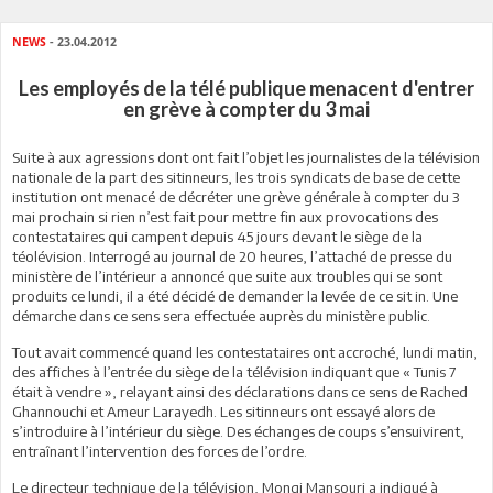
NEWS
- 23.04.2012
Les employés de la télé publique menacent d'entrer
en grève à compter du 3 mai
Suite à aux agressions dont ont fait l’objet les journalistes de la télévision
nationale de la part des sitinneurs, les trois syndicats de base de cette
institution ont menacé de décréter une grève générale à compter du 3
mai prochain si rien n’est fait pour mettre fin aux provocations des
contestataires qui campent depuis 45 jours devant le siège de la
téolévision. Interrogé au journal de 20 heures, l’attaché de presse du
ministère de l’intérieur a annoncé que suite aux troubles qui se sont
produits ce lundi, il a été décidé de demander la levée de ce sit in. Une
démarche dans ce sens sera effectuée auprès du ministère public.
Tout avait commencé quand les contestataires ont accroché, lundi matin,
des affiches à l’entrée du siège de la télévision indiquant que « Tunis 7
était à vendre », relayant ainsi des déclarations dans ce sens de Rached
Ghannouchi et Ameur Larayedh. Les sitinneurs ont essayé alors de
s’introduire à l’intérieur du siège. Des échanges de coups s’ensuivirent,
entraînant l’intervention des forces de l’ordre.
Le directeur technique de la télévision, Mongi Mansouri a indiqué à