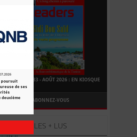
07.2026
LEADERS N° 183 - AOÛT 2026 : EN KIOSQUE
 poursuit
oureuse de ses
orités
u deuxième
ABONNEZ-VOUS
LES + LUS