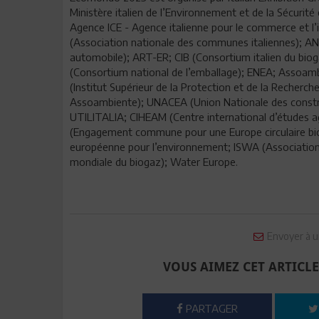
Ministère italien de l’Environnement et de la Sécurité 
Agence ICE - Agence italienne pour le commerce et l’
(Association nationale des communes italiennes); ANFIA
automobile); ART-ER; CIB (Consortium italien du bio
(Consortium national de l’emballage); ENEA; Assoam
(Institut Supérieur de la Protection et de la Reche
Assoambiente); UNACEA (Union Nationale des constru
UTILITALIA; CIHEAM (Centre international d’études
(Engagement commune pour une Europe circulaire bi
européenne pour l’environnement; ISWA (Association 
mondiale du biogaz); Water Europe.
Envoyer à u
VOUS AIMEZ CET ARTICLE
PARTAGER