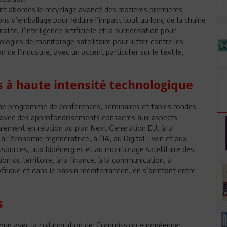
t abordés le recyclage avancé des matières premières
ons d’emballage pour réduire l’impact tout au long de la chaîne
é, l’intelligence artificielle et la numérisation pour
ologies de monitorage satellitaire pour lutter contre les
e l’industrie, avec un accent particulier sur le textile,
à haute intensité technologique
he programme de conférences, séminaires et tables rondes
, avec des approfondissements consacrés aux aspects
alement en relation au plan Next Generation EU, à la
 l’économie régénératrice, à l’IA, au Digital Twin et aux
essources, aux bioénergies et au monitorage satellitaire des
on du territoire, à la finance, à la communication, à
 Afrique et dans le bassin méditerranéen, en s’arrêtant entre
s
roup avec la collaboration de: Commission européenne;