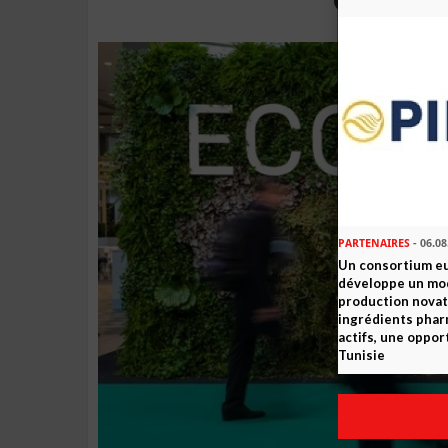
PARTENAIRES
- 06.08
Un consortium e
développe un mo
production novat
ingrédients pha
actifs, une oppor
Tunisie