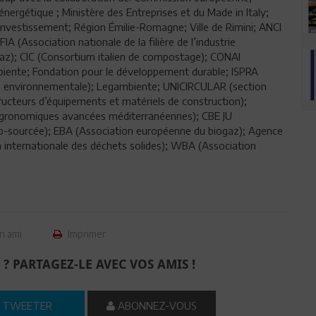
énergétique ; Ministère des Entreprises et du Made in Italy;
investissement; Région Émilie-Romagne; Ville de Rimini; ANCI
 (Association nationale de la filière de l’industrie
gaz); CIC (Consortium italien de compostage); CONAI
biente; Fondation pour le développement durable; ISPRA
rche environnementale); Legambiente; UNICIRCULAR (section
cteurs d’équipements et matériels de construction);
 agronomiques avancées méditerranéennes); CBE JU
o-sourcée); EBA (Association européenne du biogaz); Agence
internationale des déchets solides); WBA (Association
n ami
Imprimer
 ? PARTAGEZ-LE AVEC VOS AMIS !
TWEETER
ABONNEZ-VOUS