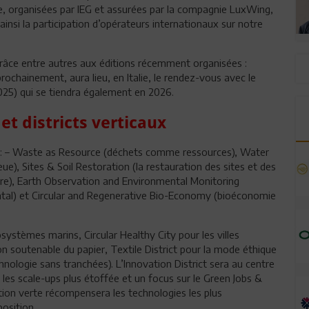
e, organisées par IEG et assurées par la compagnie LuxWing,
insi la participation d’opérateurs internationaux sur notre
râce entre autres aux éditions récemment organisées :
hainement, aura lieu, en Italie, le rendez-vous avec le
5) qui se tiendra également en 2026.
t districts verticaux
 – Waste as Resource (déchets comme ressources), Water
e), Sites & Soil Restoration (la restauration des sites et des
ture), Earth Observation and Environmental Monitoring
ntal) et Circular and Regenerative Bio-Economy (bioéconomie
ystèmes marins, Circular Healthy City pour les villes
tion soutenable du papier, Textile District pour la mode éthique
hnologie sans tranchées). L’Innovation District sera au centre
 les scale-ups plus étoffée et un focus sur le Green Jobs &
ation verte récompensera les technologies les plus
position.