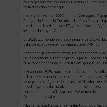
rôle de plateforme mondiale et de hub de l’économie c
de la transition écologique.
Les pays cibles pour 2025 seront l’Allemagne, l’Espag
Pologne, la Serbie, la Turquie et les Pays-Bas, ainsi q
d’Afrique du Nord, à savoir l’Égypte, le Maroc, l’Algéri
les pays du Moyen-Orient.
En 2025, Ecomondo sera accompagné de SAL.VE, la B
véhicule écologique, en partenariat avec l’ANFIA.
Et seront également de retour les États généraux de 
Développement durable et promus par le Conseil natio
l’Environnement et de la Sécurité énergétique, sous
« Ecomondo 2025, nous explique Alessandra Astolfi, G
d’Italian Exhibition Group, occupera 30 pavillons sur
synergie avec l’Agence ICE et avec le Ministère des A
des délégations du monde entier sont attendues, en 
confirmant par là qu’il s’agit de l’événement leade
l’économie circulaire. »
Afin de faciliter l’accès à la manifestation pour les vi