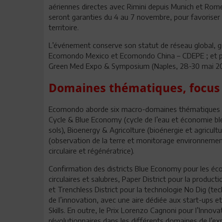
aériennes directes avec Rimini depuis Munich et Rom
seront garanties du 4 au 7 novembre, pour favoriser a
territoire.
L’événement conserve son statut de réseau global, g
Ecomondo Mexico et Ecomondo China – CDEPE ; et proc
Green Med Expo & Symposium (Naples, 28-30 mai 202
Domaines thématiques, focus e
Ecomondo aborde six macro-domaines thématiques :
Cycle & Blue Economy (cycle de l’eau et économie bleu
sols), Bioenergy & Agricolture (bioénergie et agricul
(observation de la terre et monitorage environneme
circulaire et régénératrice).
Confirmation des districts Blue Economy pour les écos
circulaires et salubres, Paper District pour la produc
et Trenchless District pour la technologie No Dig (tec
de l’innovation, avec une aire dédiée aux start-ups et
Skills. En outre, le Prix Lorenzo Cagnoni pour l’Innov
révolutionnaires dans les différents domaines de l’ex