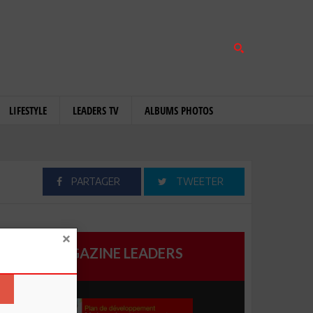
LIFESTYLE
LEADERS TV
ALBUMS PHOTOS
PARTAGER
TWEETER
MAGAZINE LEADERS