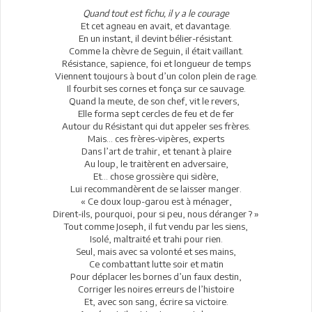
Quand tout est fichu, il y a le courage
Et cet agneau en avait, et davantage.
En un instant, il devint bélier-résistant.
Comme la chèvre de Seguin, il était vaillant.
Résistance, sapience, foi et longueur de temps
Viennent toujours à bout d’un colon plein de rage.
Il fourbit ses cornes et fonça sur ce sauvage.
Quand la meute, de son chef, vit le revers,
Elle forma sept cercles de feu et de fer
Autour du Résistant qui dut appeler ses frères.
Mais... ces frères-vipères, experts
Dans l’art de trahir, et tenant à plaire
Au loup, le traitèrent en adversaire,
Et... chose grossière qui sidère,
Lui recommandèrent de se laisser manger.
« Ce doux loup-garou est à ménager,
Dirent-ils, pourquoi, pour si peu, nous déranger ? »
Tout comme Joseph, il fut vendu par les siens,
Isolé, maltraité et trahi pour rien.
Seul, mais avec sa volonté et ses mains,
Ce combattant lutte soir et matin
Pour déplacer les bornes d’un faux destin,
Corriger les noires erreurs de l’histoire
Et, avec son sang, écrire sa victoire.