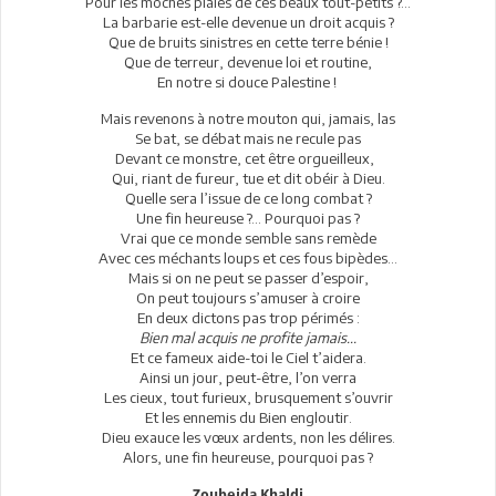
Pour les moches plaies de ces beaux tout-petits ?...
La barbarie est-elle devenue un droit acquis ?
Que de bruits sinistres en cette terre bénie !
Que de terreur, devenue loi et routine,
En notre si douce Palestine !
Mais revenons à notre mouton qui, jamais, las
Se bat, se débat mais ne recule pas
Devant ce monstre, cet être orgueilleux,
Qui, riant de fureur, tue et dit obéir à Dieu.
Quelle sera l’issue de ce long combat ?
Une fin heureuse ?... Pourquoi pas ?
Vrai que ce monde semble sans remède
Avec ces méchants loups et ces fous bipèdes...
Mais si on ne peut se passer d’espoir,
On peut toujours s’amuser à croire
En deux dictons pas trop périmés :
Bien mal acquis ne profite jamais...
Et ce fameux aide-toi le Ciel t’aidera.
Ainsi un jour, peut-être, l’on verra
Les cieux, tout furieux, brusquement s’ouvrir
Et les ennemis du Bien engloutir.
Dieu exauce les vœux ardents, non les délires.
Alors, une fin heureuse, pourquoi pas ?
Zoubeida Khaldi