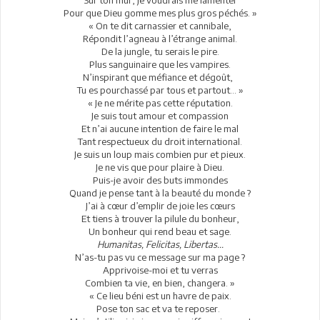
Pour que Dieu gomme mes plus gros péchés. »
« On te dit carnassier et cannibale,
Répondit l’agneau à l’étrange animal.
De la jungle, tu serais le pire.
Plus sanguinaire que les vampires.
N’inspirant que méfiance et dégoût,
Tu es pourchassé par tous et partout... »
« Je ne mérite pas cette réputation.
Je suis tout amour et compassion
Et n’ai aucune intention de faire le mal
Tant respectueux du droit international.
Je suis un loup mais combien pur et pieux.
Je ne vis que pour plaire à Dieu.
Puis-je avoir des buts immondes
Quand je pense tant à la beauté du monde ?
J’ai à cœur d’emplir de joie les cœurs
Et tiens à trouver la pilule du bonheur,
Un bonheur qui rend beau et sage.
Humanitas, Felicitas, Libertas...
N’as-tu pas vu ce message sur ma page ?
Apprivoise-moi et tu verras
Combien ta vie, en bien, changera. »
« Ce lieu béni est un havre de paix.
Pose ton sac et va te reposer.