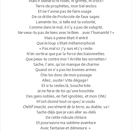
Mais n’utilise ici ni ruses, ni griffes, ni crocs !
Terre de prophètes, mon bel enclos
Et ne t’avise pas de faire usage
De ce drôle de Protocole de faux sages.
Lamente-toi, si telle est ta volonté,
Comme dans le mal, il n’y a pas de volupté,
Ne veux-tu pas de liens avec le Bien... avec l’humanité ? »
Mais à peine était-il entré
Que le loup s’était métamorphosé.
« Pas mal ici. J’y suis et j’y reste.
N’en sortirai que par la force des baïonnettes.
Que peux-tu contre moi ? Arrête tes sornettes !
Sache, l’ami, qu’on manque de charme
Quand on n’a pas les bonnes armes.
Ôte-toi donc de mon passage
Allez, ouste ! Vite dégage !
Et si tu restes là, bouche bée
Je ne ferai de toi qu’une bouchée.
Des gens nobles, en fait ignobles, et mon ONU
M’ont donné tout ce que j’ai voulu.
Chétif insecte, excrément de la terre,
au diable, va !
Sache déjà que je vais aller au-delà
De cette ridicule clôture
Et poursuivre ma sublime aventure
Avec fantaisie et démesure. »