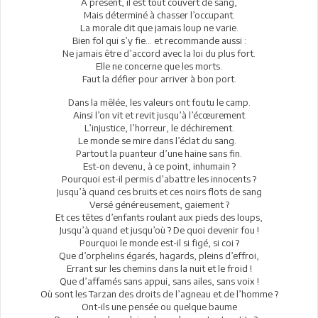
A présent, il est tout couvert de sang,
Mais déterminé à chasser l’occupant.
La morale dit que jamais loup ne varie.
Bien fol qui s’y fie... et recommande aussi :
Ne jamais être d’accord avec la loi du plus fort.
Elle ne concerne que les morts.
Faut la défier pour arriver à bon port.
Dans la mêlée, les valeurs ont foutu le camp.
Ainsi l’on vit et revit jusqu’à l’écœurement
L’injustice, l’horreur, le déchirement.
Le monde se mire dans l’éclat du sang.
Partout la puanteur d’une haine sans fin.
Est-on devenu, à ce point, inhumain ?
Pourquoi est-il permis d’abattre les innocents ?
Jusqu’à quand ces bruits et ces noirs flots de sang
Versé généreusement, gaiement ?
Et ces têtes d’enfants roulant aux pieds des loups,
Jusqu’à quand et jusqu’où ? De quoi devenir fou !
Pourquoi le monde est-il si figé, si coi ?
Que d’orphelins égarés, hagards, pleins d’effroi,
Errant sur les chemins dans la nuit et le froid !
Que d’affamés sans appui, sans ailes, sans voix !
Où sont les Tarzan des droits de l’agneau et de l’homme ?
Ont-ils une pensée ou quelque baume