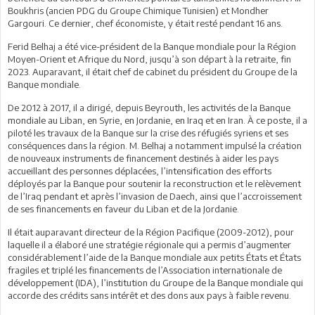
Boukhris (ancien PDG du Groupe Chimique Tunisien) et Mondher
Gargouri. Ce dernier, chef économiste, y était resté pendant 16 ans.
Ferid Belhaj a été vice-président de la Banque mondiale pour la Région
Moyen-Orient et Afrique du Nord, jusqu’à son départ à la retraite, fin
2023. Auparavant, il était chef de cabinet du président du Groupe de la
Banque mondiale.
De 2012 à 2017, il a dirigé, depuis Beyrouth, les activités de la Banque
mondiale au Liban, en Syrie, en Jordanie, en Iraq et en Iran. À ce poste, il a
piloté les travaux de la Banque sur la crise des réfugiés syriens et ses
conséquences dans la région. M. Belhaj a notamment impulsé la création
de nouveaux instruments de financement destinés à aider les pays
accueillant des personnes déplacées, l’intensification des efforts
déployés par la Banque pour soutenir la reconstruction et le relèvement
de l’Iraq pendant et après l’invasion de Daech, ainsi que l’accroissement
de ses financements en faveur du Liban et de la Jordanie.
Il était auparavant directeur de la Région Pacifique (2009-2012), pour
laquelle il a élaboré une stratégie régionale qui a permis d’augmenter
considérablement l’aide de la Banque mondiale aux petits États et États
fragiles et triplé les financements de l’Association internationale de
développement (IDA), l’institution du Groupe de la Banque mondiale qui
accorde des crédits sans intérêt et des dons aux pays à faible revenu.