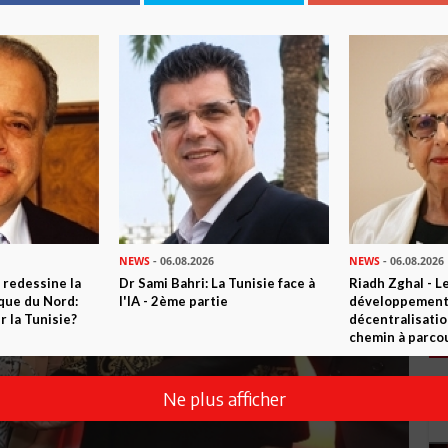
Vidéo)
NEWS
- 06.08.2026
NEWS
- 06.08.2026
 redessine la
Dr Sami Bahri: La Tunisie face à
Riadh Zghal - L
ique du Nord:
l'IA - 2ème partie
développement:
 la Tunisie?
décentralisatio
chemin à parcou
Ne plus afficher