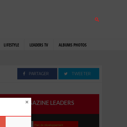
LIFESTYLE
LEADERS TV
ALBUMS PHOTOS
PARTAGER
TWEETER
MAGAZINE LEADERS