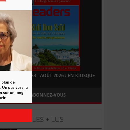
LEADERS N° 183 - AOÛT 2026 : EN KIOSQUE
e plan de
 Un pas vers la
n sur un long
ABONNEZ-VOUS
rir
LES + LUS