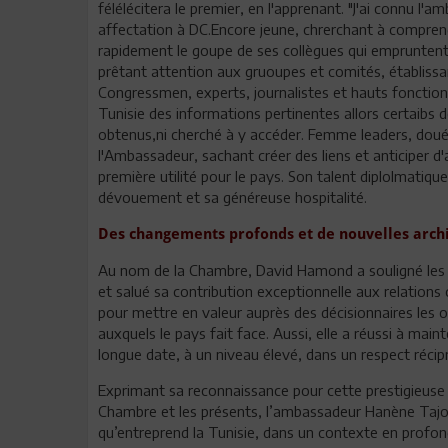
félélécitera le premier, en l'apprenant. "J'ai connu l
affectation à DC.Encore jeune, chrerchant à compren
rapidement le goupe de ses collègues qui empruntent 
prêtant attention aux gruoupes et comités, établissa
Congressmen, experts, journalistes et hauts fonctionn
Tunisie des informations pertinentes allors certaibs d
obtenus,ni cherché à y accéder. Femme leaders, doué
l'Ambassadeur, sachant créer des liens et anticiper d
première utilité pour le pays. Son talent diplolmati
dévouement et sa généreuse hospitalité.
Des changements profonds et de nouvelles archi
Au nom de la Chambre, David Hamond a souligné les m
et salué sa contribution exceptionnelle aux relatio
pour mettre en valeur auprès des décisionnaires les op
auxquels le pays fait face. Aussi, elle a réussi à maint
longue date, à un niveau élevé, dans un respect récip
Exprimant sa reconnaissance pour cette prestigieuse d
Chambre et les présents, l’ambassadeur Hanène Tajou
qu’entreprend la Tunisie, dans un contexte en prof