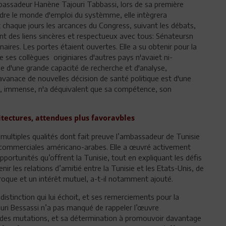
'ambassadeur Hanène Tajouri Tabbassi, lors de sa première
dre le monde d'emploi du systèmme, elle intègrera
chaque jours les arcances du Congress, suivant les débats,
nt des liens sincères et respectueux avec tous: Sénateursn
aires. Les portes étaient ouvertes. Elle a su obtenir pour la
e ses collègues originiares d'autres pays n'avaiet ni-
e d'une grande capacité de recherche et d'analyse,
'avanace de nouvelles décision de santé politique est d'une
que, immense, n'a déquivalent que sa compétence, son
tectures, attendues plus favoravbles
ultiples qualités dont fait preuve l’ambassadeur de Tunisie
ns commerciales américano-arabes. Elle a œuvré activement
portunités qu’offrent la Tunisie, tout en expliquant les défis
enir les relations d’amitié entre la Tunisie et les Etats-Unis, de
roque et un intérêt mutuel, a-t-il notamment ajouté.
istinction qui lui échoit, et ses remerciements pour la
ri Bessassi n’a pas manqué de rappeler l’œuvre
ondes mutations, et sa détermination à promouvoir davantage