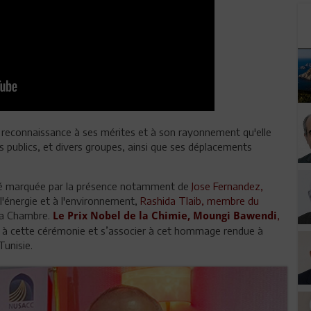
n reconnaissance à ses mérites et à son rayonnement qu'elle
s publics, et divers groupes, ainsi que ses déplacements
 été marquée par la présence notamment de
Jose Fernandez,
l'énergie et à l'environnement,
Rashida Tlaib, membre du
 la Chambre.
,
Le Prix Nobel de la Chimie, Moungi Bawendi
t à cette cérémonie et s’associer à cet hommage rendue à
Tunisie.