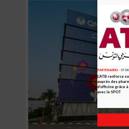
PARTENAIRES
- 07.08
L’ATB renforce 
auprès des phar
d’officine grâce 
avec le SPOT