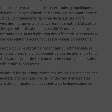
actuel reste marqué par des incertitudes géopolitiques,
ersistants au Moyen-Orient, et les tensions croissantes entre
teurs peuvent augmenter la prime de risque des actifs
 vers des instruments de couverture alternatifs. L'attrait de
les que l'intensification de la rivalité économique entre
n internationale, la multiplication des différends commerciaux,
sation" des relations économiques par le biais de sanctions.
opolitique, le statut de l'or en tant qu'actif tangible et
rantie sur divers marchés, devient de plus en plus important.
iales accumulent de l'or à un rythme jamais vu depuis des
elle stable à long terme.
ndiale et les gains importants réalisés par l'or ces dernières
u métal précieux. Les prix de l'or devraient encore être
ire des principales banques centrales, la dépréciation du