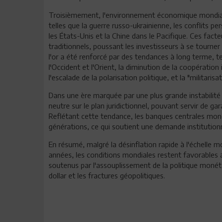
Troisièmement, l'environnement économique mondial 
telles que la guerre russo-ukrainienne, les conflits p
les États-Unis et la Chine dans le Pacifique. Ces fac
traditionnels, poussant les investisseurs à se tourner
l'or a été renforcé par des tendances à long terme, tel
l'Occident et l'Orient, la diminution de la coopératio
l'escalade de la polarisation politique, et la "militari
Dans une ère marquée par une plus grande instabilité gé
neutre sur le plan juridictionnel, pouvant servir de ga
Reflétant cette tendance, les banques centrales mond
générations, ce qui soutient une demande institutionn
En résumé, malgré la désinflation rapide à l'échelle mo
années, les conditions mondiales restent favorables a
soutenus par l'assouplissement de la politique monéta
dollar et les fractures géopolitiques.