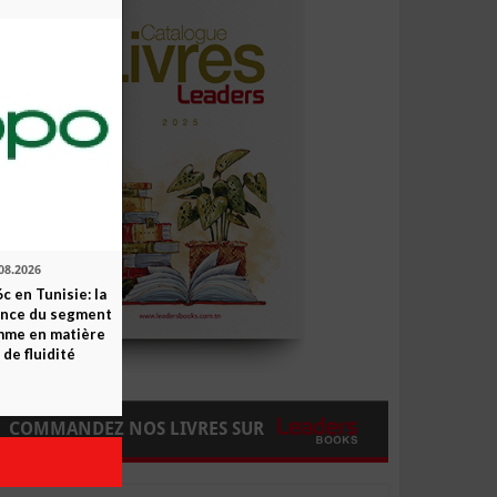
08.2026
c en Tunisie: la
ence du segment
mme en matière
 de fluidité
COMMANDEZ NOS LIVRES SUR