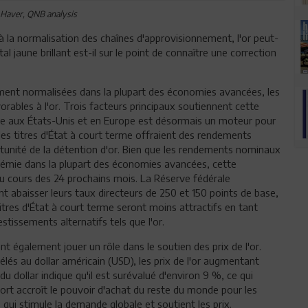
 Haver, QNB analysis
à la normalisation des chaînes d'approvisionnement, l'or peut-
 jaune brillant est-il sur le point de connaître une correction
ement normalisées dans la plupart des économies avancées, les
ables à l'or. Trois facteurs principaux soutiennent cette
ire aux États-Unis et en Europe est désormais un moteur pour
ou les titres d'État à court terme offraient des rendements
tunité de la détention d'or. Bien que les rendements nominaux
ndémie dans la plupart des économies avancées, cette
u cours des 24 prochains mois. La Réserve fédérale
t abaisser leurs taux directeurs de 250 et 150 points de base,
 titres d'État à court terme seront moins attractifs en tant
stissements alternatifs tels que l'or.
également jouer un rôle dans le soutien des prix de l'or.
élés au dollar américain (USD), les prix de l'or augmentant
du dollar indique qu'il est surévalué d'environ 9 %, ce qui
ort accroît le pouvoir d'achat du reste du monde pour les
e qui stimule la demande globale et soutient les prix.