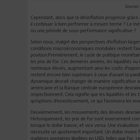
Sources:
Cependant, alors que la désinflation progresse grâce 
il continuer à bien performer à moyen terme ? Le métal
ou une période de sous-performance significative ?
Selon nous, malgré des perspectives d'inflation larg
conditions macroéconomiques mondiales restent favor
position.Premièrement, le cycle de politique monéta
les prix de l'or. Ces dernières années, les liquidités 
nominaux élevés, augmentant ainsi les coûts d'oppor
restent encore bien supérieurs à ceux d'avant la pa
dynamique devrait changer de manière significative a
américaine et la Banque centrale européenne devraien
respectivement. Cela signifie que les liquidités et les
qu'options d'investissement, ce qui favorisera les inve
Deuxièmement, les mouvements des devises devraient 
Historiquement, les prix de l'or sont inversement corr
lorsque le dollar baisse, et vice versa. Une évaluation 
nécessite un ajustement important. Un dollar moins f
matières premières libellées en USD, telles que l'or, c