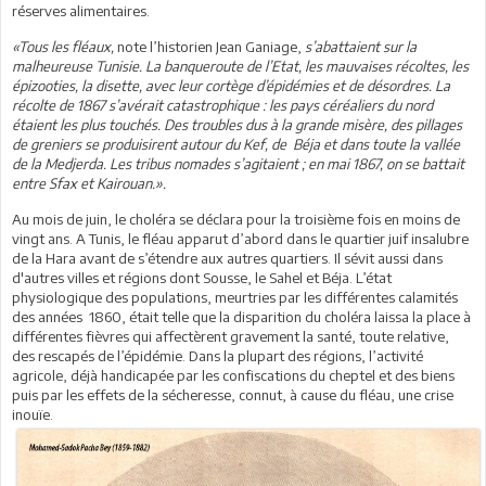
réserves alimentaires.
«Tous les fléaux,
note l’historien Jean Ganiage,
s’abattaient sur la
malheureuse Tunisie. La banqueroute de l’Etat, les mauvaises récoltes, les
épizooties, la disette, avec leur cortège d’épidémies et de désordres. La
récolte de 1867 s’avérait catastrophique : les pays céréaliers du nord
étaient les plus touchés. Des troubles dus à la grande misère, des pillages
de greniers se produisirent autour du Kef, de Béja et dans toute la vallée
de la Medjerda. Les tribus nomades s’agitaient ; en mai 1867, on se battait
entre Sfax et Kairouan.».
Au mois de juin, le choléra se déclara pour la troisième fois en moins de
vingt ans. A Tunis, le fléau apparut d’abord dans le quartier juif insalubre
de la Hara avant de s’étendre aux autres quartiers. Il sévit aussi dans
d'autres villes et régions dont Sousse, le Sahel et Béja. L’état
physiologique des populations, meurtries par les différentes calamités
des années 1860, était telle que la disparition du choléra laissa la place à
différentes fièvres qui affectèrent gravement la santé, toute relative,
des rescapés de l’épidémie. Dans la plupart des régions, l’activité
agricole, déjà handicapée par les confiscations du cheptel et des biens
puis par les effets de la sécheresse, connut, à cause du fléau, une crise
inouïe.