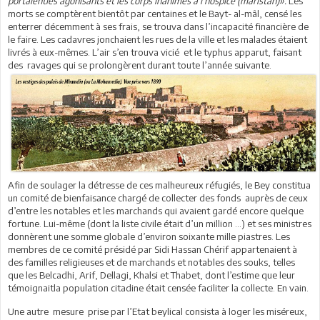
portaientles agonisants et les corps inanimés à l’hospice (mâristân)».
Les
morts se comptèrent bientôt par centaines et le Bayt- al-mâl, censé les
enterrer décemment à ses frais, se trouva dans l’incapacité financière de
le faire. Les cadavres jonchaient les rues de la ville et les malades étaient
livrés à eux-mêmes. L’air s’en trouva vicié et le typhus apparut, faisant
des ravages qui se prolongèrent durant toute l’année suivante.
Afin de soulager la détresse de ces malheureux réfugiés, le Bey constitua
un comité de bienfaisance chargé de collecter des fonds auprès de ceux
d’entre les notables et les marchands qui avaient gardé encore quelque
fortune. Lui-même (dont la liste civile était d’un million …) et ses ministres
donnèrent une somme globale d’environ soixante mille piastres. Les
membres de ce comité présidé par Sidi Hassan Chérif appartenaient à
des familles religieuses et de marchands et notables des souks, telles
que les Belcadhi, Arif, Dellagi, Khalsi et Thabet, dont l’estime que leur
témoignaitla population citadine était censée faciliter la collecte. En vain.
Une autre mesure prise par l’Etat beylical consista à loger les miséreux,