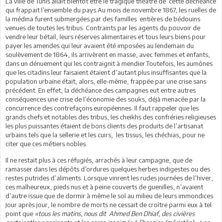
La ville de Tunis allait bientôt être le tragique théâtre de cette déchéance
qui frappait l’ensemble du pays.Au mois de novembre 1867, les ruelles de
la médina furent submergées par des familles entières de bédouins
venues de toutes les tribus. Contraints par les agents du pouvoir de
vendre leur bétail, leurs réserves alimentaires et tous leurs biens pour
payer les amendes qui leur avaient été imposées au lendemain du
soulèvement de 1864, ils arrivèrent en masse, avec femmes et enfants,
dans un dénuement qui les contraignit à mendier.Toutefois, les aumônes
que les citadins leur faisaient étaient d’autant plus insuffisantes que la
population urbaine était, alors, elle-même, frappée par une crise sans
précédent. En effet, la déchéance des campagnes eut entre autres
conséquences une crise de l’économie des souks, déjà menacée par la
concurrence des contrefaçons européennes. Il faut rappeler que les
grands chefs et notables des tribus, les cheikhs des confréries religieuses
les plus puissantes étaient de bons clients des produits de l’artisanat
urbains tels que la sellerie et les cuirs, les tissus, les chéchias, pour ne
citer que ces métiers nobles.
Il ne restait plus à ces réfugiés, arrachés à leur campagne, que de
ramasser dans les dépôts d’ordures quelques herbes indigestes ou des
restes putrides d’aliments. Lorsque vinrent les rudes journées de l’hiver,
ces malheureux, pieds nus et à peine couverts de guenilles, n’avaient
d’autre issue que de dormir à même le sol au milieu de leurs immondices.
Jour après jour, le nombre de morts ne cessait de croître parmi eux à tel
point que
«tous les matins, nous dit Ahmed Ben Dhiaf, des civières