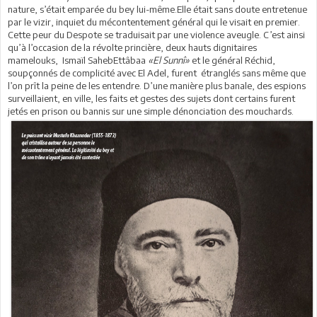
nature, s’était emparée du bey lui-même.Elle était sans doute entretenue
par le vizir, inquiet du mécontentement général qui le visait en premier.
Cette peur du Despote se traduisait par une violence aveugle. C’est ainsi
qu’à l’occasion de la révolte princière, deux hauts dignitaires
mamelouks, Ismaïl SahebEttâbaa
«El Sunnî»
et le général Réchid,
soupçonnés de complicité avec El Adel, furent étranglés sans même que
l’on prît la peine de les entendre. D’une manière plus banale, des espions
surveillaient, en ville, les faits et gestes des sujets dont certains furent
jetés en prison ou bannis sur une simple dénonciation des mouchards.