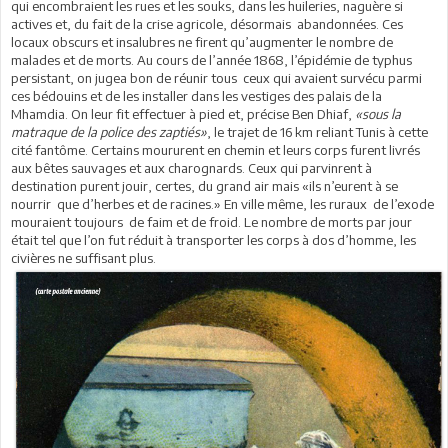
qui encombraient les rues et les souks, dans les huileries, naguère si
actives et, du fait de la crise agricole, désormais abandonnées. Ces
locaux obscurs et insalubres ne firent qu’augmenter le nombre de
malades et de morts. Au cours de l’année 1868, l’épidémie de typhus
persistant, on jugea bon de réunir tous ceux qui avaient survécu parmi
ces bédouins et de les installer dans les vestiges des palais de la
Mhamdia. On leur fit effectuer à pied et, précise Ben Dhiaf,
«sous la
matraque de la police des zaptiés»
, le trajet de 16 km reliant Tunis à cette
cité fantôme. Certains moururent en chemin et leurs corps furent livrés
aux bêtes sauvages et aux charognards. Ceux qui parvinrent à
destination purent jouir, certes, du grand air mais «ils n’eurent à se
nourrir que d’herbes et de racines.» En ville même, les ruraux de l’exode
mouraient toujours de faim et de froid. Le nombre de morts par jour
était tel que l’on fut réduit à transporter les corps à dos d’homme, les
civières ne suffisant plus.