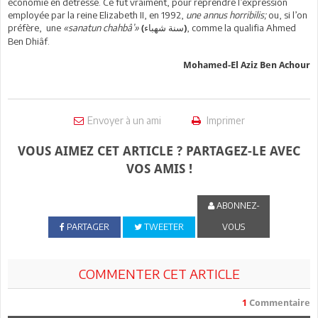
économie en détresse. Ce fut vraiment, pour reprendre l’expression
employée par la reine Elizabeth II, en 1992,
une annus horribilis;
ou, si l’on
préfère, une
«sanatun chahbâ’»
, comme la qualifia Ahmed
(سنة شهباء)
Ben Dhiâf.
Mohamed-El Aziz Ben Achour
Envoyer à un ami
Imprimer
VOUS AIMEZ CET ARTICLE ? PARTAGEZ-LE AVEC
VOS AMIS !
ABONNEZ-
PARTAGER
TWEETER
VOUS
COMMENTER CET ARTICLE
1
Commentaire