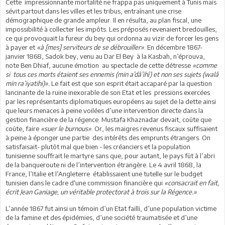
Cette impressionnante mortalité ne frappa pas uniquement à Tunis mais
sévit partout dans les villes et les tribus, entraînant une crise
démographique de grande ampleur. Il en résulta, au plan fiscal, une
impossibilité à collecter les impôts. Les préposés revenaient bredouilles,
ce qui provoquait la fureur du bey qui ordonna au vizir de forcer les gens
à payer et
«à [mes] serviteurs de se débrouiller»
. En décembre 1867-
janvier 1868, Sadok bey, venu au Dar El Bey à la Kasbah, n’éprouva,
note Ben Dhiaf, aucune émotion au spectacle de cette détresse
«comme
si tous ces morts étaient ses ennemis (min a’dâ’ihî) et non ses sujets (walâ
min ra’iyatihi)».
Le fait est que son esprit était accaparé par la question
lancinante de la ruine inexorable de son Etat et les pressions exercées
par les représentants diplomatiques européens au sujet de la dette ainsi
que leurs menaces à peine voilées d’une intervention directe dans la
gestion financière de la régence. Mustafa Khaznadar devait, coûte que
coûte, faire
«suer le burnous»
. Or, les maigres revenus fiscaux suffisaient
à peine à éponger une partie des intérêts des emprunts étrangers. On
satisfaisait- plutôt mal que bien - les créanciers et la population
tunisienne souffrait le martyre sans que, pour autant, le pays fût à l’abri
de la banqueroute ni de l’intervention étrangère. Le 4 avril 1868, la
France, l’Italie et l’Angleterre établissaient une tutelle sur le budget
tunisien dans le cadre d‘une commission financière qui
«consacrait en fait,
écrit Jean Ganiage, un véritable protectorat à trois sur la Régence.»
L’année 1867 fut ainsi un témoin d’un Etat failli, d’une population victime
de la famine et des épidémies, d’une société traumatisée et d’une