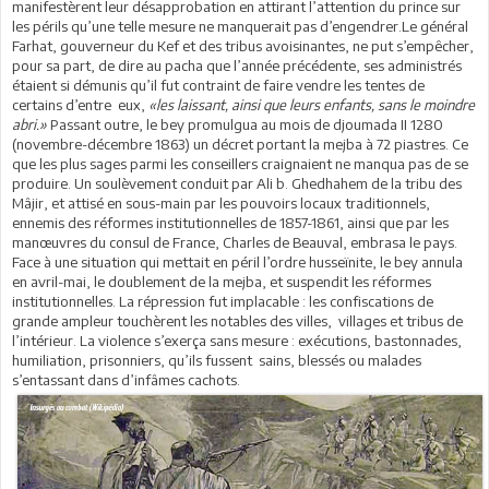
manifestèrent leur désapprobation en attirant l’attention du prince sur
les périls qu’une telle mesure ne manquerait pas d’engendrer.Le général
Farhat, gouverneur du Kef et des tribus avoisinantes, ne put s’empêcher,
pour sa part, de dire au pacha que l’année précédente, ses administrés
étaient si démunis qu’il fut contraint de faire vendre les tentes de
certains d’entre eux,
«les laissant, ainsi que leurs enfants, sans le moindre
abri.»
Passant outre, le bey promulgua au mois de djoumada II 1280
(novembre-décembre 1863) un décret portant la mejba à 72 piastres. Ce
que les plus sages parmi les conseillers craignaient ne manqua pas de se
produire. Un soulèvement conduit par Ali b. Ghedhahem de la tribu des
Mâjir, et attisé en sous-main par les pouvoirs locaux traditionnels,
ennemis des réformes institutionnelles de 1857-1861, ainsi que par les
manœuvres du consul de France, Charles de Beauval, embrasa le pays.
Face à une situation qui mettait en péril l’ordre husseïnite, le bey annula
en avril-mai, le doublement de la mejba, et suspendit les réformes
institutionnelles. La répression fut implacable : les confiscations de
grande ampleur touchèrent les notables des villes, villages et tribus de
l’intérieur. La violence s’exerça sans mesure : exécutions, bastonnades,
humiliation, prisonniers, qu’ils fussent sains, blessés ou malades
s’entassant dans d’infâmes cachots.