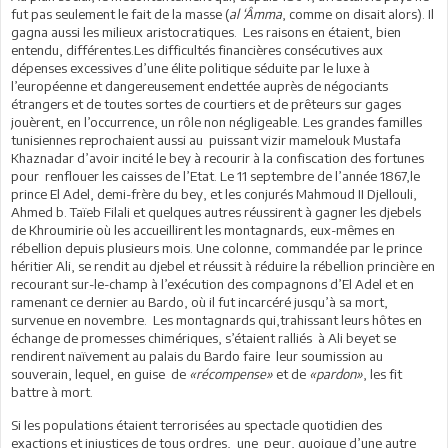
fut pas seulement le fait de la masse (
al ‘Âmma
, comme on disait alors). Il
gagna aussi les milieux aristocratiques. Les raisons en étaient, bien
entendu, différentes.Les difficultés financières consécutives aux
dépenses excessives d’une élite politique séduite par le luxe à
l’européenne et dangereusement endettée auprès de négociants
étrangers et de toutes sortes de courtiers et de prêteurs sur gages
jouèrent, en l’occurrence, un rôle non négligeable. Les grandes familles
tunisiennes reprochaient aussi au puissant vizir mamelouk Mustafa
Khaznadar d’avoir incité le bey à recourir à la confiscation des fortunes
pour renflouer les caisses de l’Etat. Le 11 septembre de l’année 1867,le
prince El Adel, demi-frère du bey, et les conjurés Mahmoud II Djellouli,
Ahmed b. Taïeb Filali et quelques autres réussirent à gagner les djebels
de Khroumirie où les accueillirent les montagnards, eux-mêmes en
rébellion depuis plusieurs mois. Une colonne, commandée par le prince
héritier Ali, se rendit au djebel et réussit à réduire la rébellion princière en
recourant sur-le-champ à l’exécution des compagnons d’El Adel et en
ramenant ce dernier au Bardo, où il fut incarcéré jusqu’à sa mort,
survenue en novembre. Les montagnards qui,trahissant leurs hôtes en
échange de promesses chimériques, s’étaient ralliés à Ali beyet se
rendirent naïvement au palais du Bardo faire leur soumission au
souverain, lequel, en guise de
«récompense»
et de
«pardon»
, les fit
battre à mort.
Si les populations étaient terrorisées au spectacle quotidien des
exactions et injustices de tous ordres, une peur, quoique d’une autre