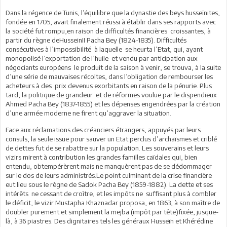
Dans la régence de Tunis, l’équilibre que la dynastie des beys husseïnites,
fondée en 1705, avait finalement réussi à établir dans ses rapports avec
la société fut rompu,en raison de difficultés financières croissantes, à
partir du règne deHusseinII Pacha Bey (1824-1835). Difficultés
consécutives à l’impossibilité à laquelle se heurta l’Etat, qui, ayant
monopolisé l’exportation de l’huile et vendu par anticipation aux
négociants européens le produit de la saison à venir, se trouva, à la suite
d’une série de mauvaises récoltes, dans l’obligation de rembourser les
acheteurs à des prix devenus exorbitants en raison de la pénurie. Plus
tard, la politique de grandeur et de réformes voulue par le dispendieux
Ahmed Pacha Bey (1837-1855) et les dépenses engendrées par la création
d’une armée moderne ne firent qu’aggraver la situation.
Face aux réclamations des créanciers étrangers, appuyés par leurs
consuls, la seule issue pour sauver un Etat perclus d’archaïsmes et criblé
de dettes fut de se rabattre sur la population. Les souverains et leurs
vizirs mirent à contribution les grandes familles caïdales qui, bien
entendu, obtempérèrent mais ne manquèrent pas de se dédommager
sur le dos de leurs administrés.Le point culminant de la crise financière
eut lieu sous le règne de Sadok Pacha Bey (1859-1882). La dette et ses
intérêts ne cessant de croître, et les impôts ne suffisant plus à combler
le déficit, le vizir Mustapha Khaznadar proposa, en 1863, à son maître de
doubler purement et simplement la mejba (impôt par tête)fixée, jusque-
là, à 36 piastres. Des dignitaires tels les généraux Husseïn et Khérédine