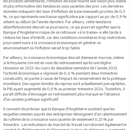
les produits alimentaires, l'inflation de base fournit une vision plus stable
et plus informative des tendances sous-jacentes des prix. Les dernières
données indiquent des taux d'inflation de base mensuels proches de 0,3
%, ce qui représente une baisse significative par rapport au pic de 0,9 %
atteint au début de l'année dernière. Par ailleurs, cette tendance
désinflationniste devrait se poursuivre, ce qui pourrait signifier que la
Banque d'Angleterre risque de se retrouver «à la traîne» si elle tarde à
réduire les taux d'intérêt, car des conditions monétaires trop restrictives
pourraient nuire à la croissance économique et générer un
environnement où l'inflation serait trop faible.
Par ailleurs, la croissance économique devrait demeurer morose, même
si le Royaume-Uni est en voie de redressement après une légère
récession en 2023. Au cours du deuxième semestre de l’année 2023,
l'activité économique a régressé de 0,4 % pendant deux trimestres
consécutifs, en partie à cause de l'impact du resserrement de la politique
monétaire. Des signes timides de reprise sont actuellement perceptibles,
le PIB ayant augmenté de 0,6 % au premier trimestre 2024. Toutefois, il
paraît difficile d'envisager un redressement plus marqué en l'absence
d'un soutien politique significatif.
Il convient de préciser que la Banque d'Angleterre soutient que les
enquêtes menées auprès des entreprises témoignent d'un ralentissement
du rythme de la croissance sous-jacente de seulement 0,25 % par
trimestre. Les indicateurs du marché du travail corroborent également le
constat du fléchissement de l'économie: le taux de chômage a augmenté