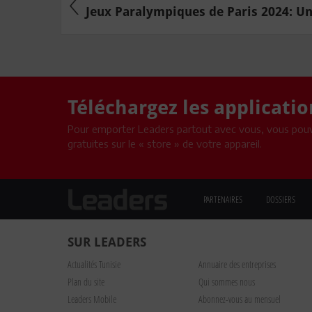
Jeux Paralympiques de Paris 2024: Une
Téléchargez les applicati
Pour emporter Leaders partout avec vous, vous pouv
gratuites sur le « store » de votre appareil.
PARTENAIRES
DOSSIERS
SUR LEADERS
Actualités Tunisie
Annuaire des entreprises
Plan du site
Qui sommes nous
Leaders Mobile
Abonnez-vous au mensuel