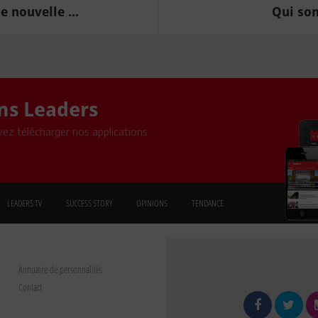
 nouvelle ...
Qui sont
ons Leaders
ez télécharger nos applications
LEADERS TV
SUCCESS STORY
OPINIONS
TENDANCE
Annuaire de personnalités
Contact