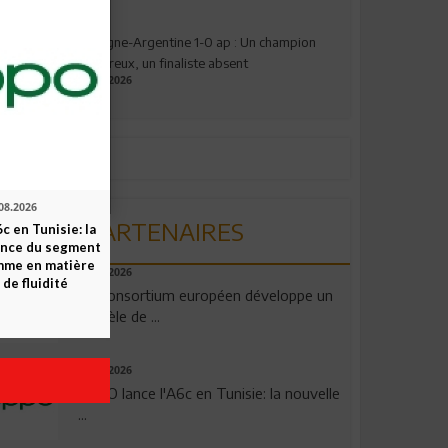
Espagne-Argentine 1-0 ap : Un champion
valeureux, un finaliste absent
19.07.2026
08.2026
PARTENAIRES
c en Tunisie: la
ence du segment
mme en matière
06.08.2026
 de fluidité
Un consortium européen développe un
modèle de ...
04.08.2026
OPPO lance l'A6c en Tunisie: la nouvelle
...