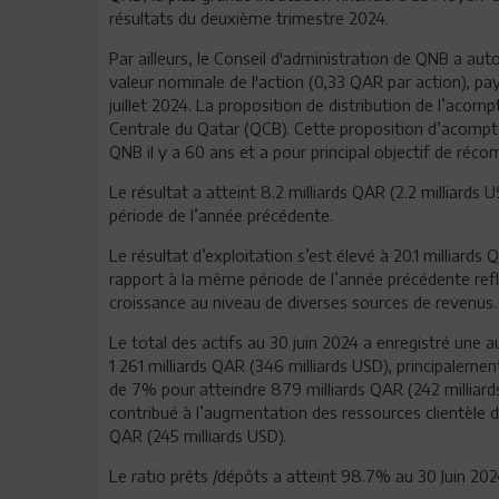
résultats du deuxième trimestre 2024.
Par ailleurs, le Conseil d'administration de QNB a aut
valeur nominale de l'action (0,33 QAR par action), paya
juillet 2024. La proposition de distribution de l’acom
Centrale du Qatar (QCB). Cette proposition d’acompte
QNB il y a 60 ans et a pour principal objectif de réc
Le résultat a atteint 8.2 milliards QAR (2.2 milliard
période de l’année précédente.
Le résultat d’exploitation s’est élevé à 20.1 milliard
rapport à la même période de l’année précédente ref
croissance au niveau de diverses sources de revenus.
Le total des actifs au 30 juin 2024 a enregistré une
1 261 milliards QAR (346 milliards USD), principaleme
de 7% pour atteindre 879 milliards QAR (242 milliar
contribué à l’augmentation des ressources clientèle d
QAR (245 milliards USD).
Le ratio prêts /dépôts a atteint 98.7% au 30 Juin 202