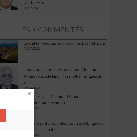
Mechmech»
12.07.2026
LES + COMMENTÉS
La Galite : le joyau le plus au nord de l'Afrique
12.07.2026
Hommages ponctués au recteur Mohamed
Amara, décédé lundi : les mathématiques en
deuil
03.08.2026
Ahmed Friaa - Mohamed Amara:
l’Universitaire exemplaire
04.08.2026
Chiens errants : concilier sécurité publique et
bien-être animal
17.07.2026