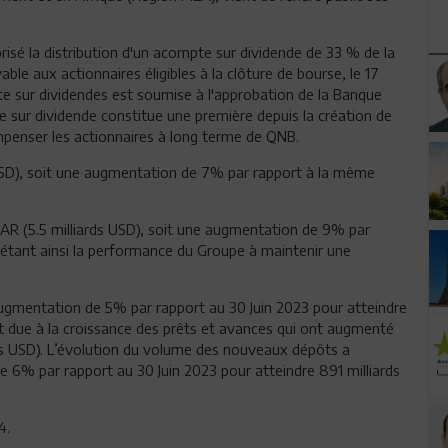
orisé la distribution d'un acompte sur dividende de 33 % de la
ble aux actionnaires éligibles à la clôture de bourse, le 17
pte sur dividendes est soumise à l'approbation de la Banque
 sur dividende constitue une première depuis la création de
ompenser les actionnaires à long terme de QNB.
s USD), soit une augmentation de 7% par rapport à la même
s QAR (5.5 milliards USD), soit une augmentation de 9% par
létant ainsi la performance du Groupe à maintenir une
 augmentation de 5% par rapport au 30 Juin 2023 pour atteindre
nt due à la croissance des prêts et avances qui ont augmenté
ds USD). L’évolution du volume des nouveaux dépôts a
e 6% par rapport au 30 Juin 2023 pour atteindre 891 milliards
4.