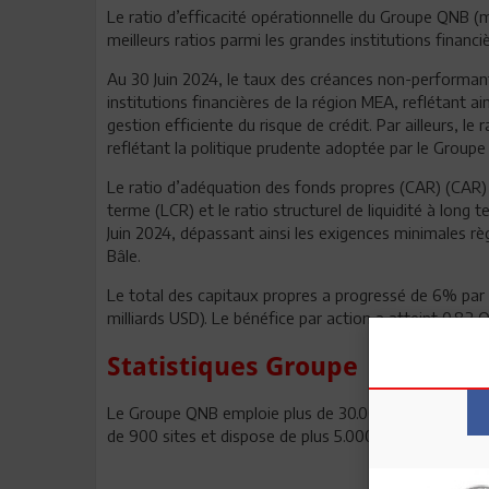
Le ratio d’efficacité opérationnelle du Groupe QNB (m
meilleurs ratios parmi les grandes institutions financi
Au 30 Juin 2024, le taux des créances non-performante
institutions financières de la région MEA, reflétant ai
gestion efficiente du risque de crédit. Par ailleurs, 
reflétant la politique prudente adoptée par le Group
Le ratio d’adéquation des fonds propres (CAR) (CAR) a 
terme (LCR) et le ratio structurel de liquidité à lo
Juin 2024, dépassant ainsi les exigences minimales r
Bâle.
Le total des capitaux propres a progressé de 6% par 
milliards USD). Le bénéfice par action a atteint 0.8
Statistiques Groupe
Le Groupe QNB emploie plus de 30.000 collaborateurs 
de 900 sites et dispose de plus 5.000 distributeurs au