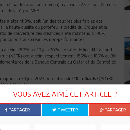
esuré par le ratio coût-revenu) a atteint 22.4%, soit l’un des
ères de la région MEA.
s a atteint 3%, soit l’un des taux les plus faibles des
nsi la haute qualité du portefeuille crédits du Groupe et la
le ratio de couverture des créances a été maintenu à 100%
e par rapport aux créances non-performantes.
atteint 19.2% au 30 Juin 2024. Le ratio de liquidité à court
ng terme (NSFR) ont atteint respectivement 185% et 105% au 30
èglementaires de la Banque Centrale du Qatar et du Comité de
rapport au 30 Juin 2023 pour atteindre 110 milliards QAR (30
2 QAR (0.22 USD).
VOUS AVEZ AIMÉ CET ARTICLE ?
dans plus de 28 pays à travers 3 continents, répartis sur plus
PARTAGER
TWEETER
PARTAGER
tomatiques de billets.