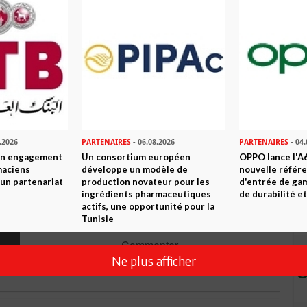
n ami
Imprimer
 ? PARTAGEZ-LE AVEC VOS AMIS !
TWEETER
ABONNEZ-VOUS
.2026
PARTENAIRES
- 06.08.2026
PARTENAIRES
- 04.
son engagement
Un consortium européen
OPPO lance l'A6
R CET ARTICLE
maciens
développe un modèle de
nouvelle référ
à un partenariat
production novateur pour les
d'entrée de ga
ingrédients pharmaceutiques
de durabilité et
actifs, une opportunité pour la
0
Commentaires
Tunisie
Commenter
Ne plus afficher