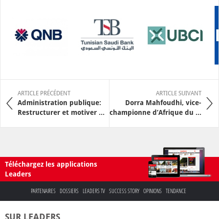
ARTICLE PRÉCÉDENT
ARTICLE SUIVANT
Administration publique:
Dorra Mahfoudhi, vice-
Restructurer et motiver ...
championne d’Afrique du ...
Téléchargez les applications
Leaders
PARTENAIRES
DOSSIERS
LEADERS TV
SUCCESS STORY
OPINIONS
TENDANCE
SUR LEADERS