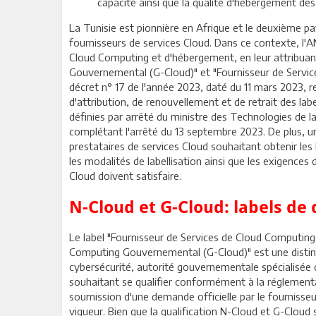
capacité ainsi que la qualité d'hébergement des 
La Tunisie est pionnière en Afrique et le deuxième pa
fournisseurs de services Cloud. Dans ce contexte, l'A
Cloud Computing et d'hébergement, en leur attribuant
Gouvernemental (G-Cloud)" et "Fournisseur de Servi
décret n° 17 de l'année 2023, daté du 11 mars 2023, re
d'attribution, de renouvellement et de retrait des la
définies par arrêté du ministre des Technologies de 
complétant l'arrêté du 13 septembre 2023. De plus, un
prestataires de services Cloud souhaitant obtenir le
les modalités de labellisation ainsi que les exigences
Cloud doivent satisfaire.
N-Cloud et G-Cloud: labels de 
Le label "Fournisseur de Services de Cloud Computing
Computing Gouvernemental (G-Cloud)" est une distinct
cybersécurité, autorité gouvernementale spécialisée 
souhaitant se qualifier conformément à la réglementat
soumission d'une demande officielle par le fournisse
vigueur. Bien que la qualification N-Cloud et G-Cloud