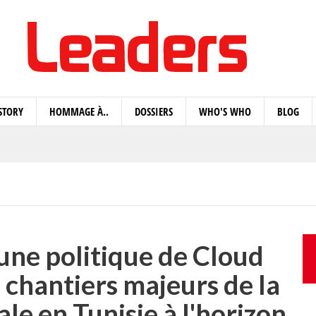
STORY
HOMMAGE À..
DOSSIERS
WHO'S WHO
BLOG
’une politique de Cloud
 chantiers majeurs de la
le en Tunisie à l'horizon