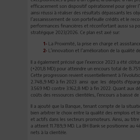
efficacement son dispositif opérationnel pour gérer l
ainsi réussi à réaliser des résultats dépassants les ob
l’assainissement de son portefeuille crédits et le r
performances financières et réconfortant aussi sa p
stratégique 2023/2026. Ce plan est axé sur:
La Proximité, la prise en charge et assistance
1-
L’innovation et l’amélioration de la qualité d
2-
Il a également précisé que l’exercice 2023 a été clôt
(+201,8 MD) pour atteindre un encours total de 8.751
Cette progression revient essentiellement à l’évolut
2.748,9 MD à fin 2023 ainsi que les dépôts d'éparg
3.569 MD contre 3.162,8 MD à fin 2022. Quant aux dé
coûts des ressources clientèles, l’encours a baissé de
Il a ajouté que la Banque, tenant compte de la situa
bien arbitrer le choix entre la qualité des emplois et l
et actifs dans les secteurs promoteurs. Ainsi, au tit
a atteint 11.789,9 MD. La BH Bank se positionne au 4
nets à la clientèle.