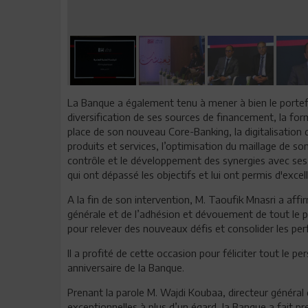
La Banque a également tenu à mener à bien le portefe
diversification de ses sources de financement, la form
place de son nouveau Core-Banking, la digitalisation 
produits et services, l’optimisation du maillage de s
contrôle et le développement des synergies avec ses f
qui ont dépassé les objectifs et lui ont permis d'excel
A la fin de son intervention, M. Taoufik Mnasri a affir
générale et de l’adhésion et dévouement de tout le p
pour relever des nouveaux défis et consolider les per
Il a profité de cette occasion pour féliciter tout le p
anniversaire de la Banque.
Prenant la parole M. Wajdi Koubaa, directeur général 
exceptionnelles à plus d’un égard, la Banque a fait pr