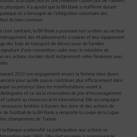
novation, la prospection et une meilleure couverture de l’univers
es physiques. Il a ajouté que la BH Bank a réaffirmé durant
ublique et a témoigné de l’intégration volontaire des
otion du bien commun.
la crise sanitaire, la BH Bank a poursuivi son soutien au secteur
 d’aménagement des établissements scolaires et leur équipement
rge des frais de transport de élèves issue de familles
 signature d’une convention cadre avec le ministère de
vi ses actions sociales dont notamment celles finalisées avec
nies.
dé courant 2023 son engagement envers la femme dans divers
nancière pour qu’elle puisse contribuer plus efficacement dans
arqué sa présence dans les manifestations visant à
istinguées et ce via la réservation de prix d’encouragement.
et culturel au niveau local et international. Elle accompagne
ressources limitées à travers des dons et des actions de
or de football de la BH Bank a remporté la coupe de la Ligue.
rées championnes de Tunisie.
 la Banque a intensifié sa participation aux actions se
llaboration avec l’AFD, Elle s’est engagée à promouvoir le