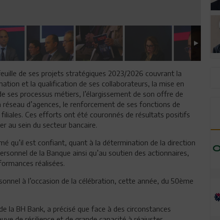
uille de ses projets stratégiques 2023/2026 couvrant la
ation et la qualification de ses collaborateurs, la mise en
de ses processus métiers, l’élargissement de son offre de
on réseau d’agences, le renforcement de ses fonctions de
iliales. Ces efforts ont été couronnés de résultats positifs
ler au sein du secteur bancaire.
mé qu’il est confiant, quant à la détermination de la direction
ersonnel de la Banque ainsi qu’au soutien des actionnaires,
formances réalisées.
ersonnel à l’occasion de la célébration, cette année, du 50ème
de la BH Bank, a précisé que face à des circonstances
euve de résilience et de grande capacité à réajuster