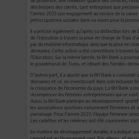
de proximité, une meilleure qualité des services, l'in
des besoins des clients, tant entreprises que personn
l’année 2023 son engagement au service de la cause p
préoccupations sociales dans sa vision pour la prom
Il a précisé également qu’après sa distinction lors de 
de l’éducation à travers la prise en charge de frais
par du matériel informatique ainsi que la prise en cha
démunies. Cette action a été concrétisée à travers la
l’Education. Sur la même lancée, la BH Bank a poursui
le gouvernorat de Tunis, et ciblant des familles dému
D’autres part, il a ajouté que la BH Bank a consoli
domaines et ce, en investissant dans son inclusion fi
la croissance de l’économie du pays. La BH Bank a m
récompenser les femmes entrepreneures qui se sont d
Aussi, la BH Bank participe au développement sportif 
les associations sportives notamment féminines et à 
parrainage. Pour l’année 2023, l’équipe féminine séni
Les cadettes et les minimes ont été couronnées sac
En matière de développement durable, il a indiqué que
rapportant au financement vert. Par ailleurs, et en co