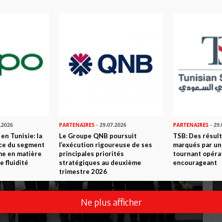
hotos)
.2026
PARTENAIRES
- 29.07.2026
PARTENAIRES
- 29.
en Tunisie: la
Le Groupe QNB poursuit
TSB: Des résul
nce du segment
l’exécution rigoureuse de ses
marqués par un
me en matière
principales priorités
tournant opéra
e fluidité
stratégiques au deuxième
encourageant
trimestre 2026
Ne plus afficher