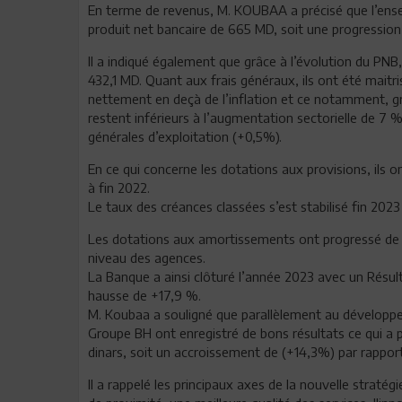
En terme de revenus, M. KOUBAA a précisé que l’ense
produit net bancaire de 665 MD, soit une progression
Il a indiqué également que grâce à l’évolution du PNB
432,1 MD. Quant aux frais généraux, ils ont été maitr
nettement en deçà de l’inflation et ce notamment, gr
restent inférieurs à l’augmentation sectorielle de 7 
générales d’exploitation (+0,5%).
En ce qui concerne les dotations aux provisions, ils 
à fin 2022.
Le taux des créances classées s’est stabilisé fin 2023
Les dotations aux amortissements ont progressé de 
niveau des agences.
La Banque a ainsi clôturé l’année 2023 avec un Résul
hausse de +17,9 %.
M. Koubaa a souligné que parallèlement au développeme
Groupe BH ont enregistré de bons résultats ce qui a pe
dinars, soit un accroissement de (+14,3%) par rappor
Il a rappelé les principaux axes de la nouvelle stratég