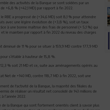
mble des activités de la Banque se sont soldées par un
 de +6,8 % (+42,1 MD) par rapport à fin 2022.
, le RBE a progressé de (+34,6 MD) soit 8,1 % pour atteindre
isés avec une légère évolution de (+3,8 %), soit un taux
âce à une bonne maîtrise des frais de personnel (+ 5,1 %) qui
% et le maintien par rapport à fin 2022 du niveau des charges
ont diminué de 11 % pour se situer à 159,9 MD contre 177,9 MD
 pour s’établir à hauteur de 15,8 %.
12,3 % soit 21 MD et ce, suite aux aménagements opérés au
tat Net de +140 MD, contre 118,7 MD à fin 2022, soit une
nt de l'activité de la Banque, la majorité des filiales du
rmis de réaliser un résultat net consolidé de 143 millions de
t à l’année 2022.
ie de la Banque qui sont fortement orientés client à savoir plus