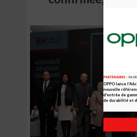
p
PARTENAIRES
- 04.08
OPPO lance l'A6c 
nouvelle référe
d'entrée de gam
de durabilité et d