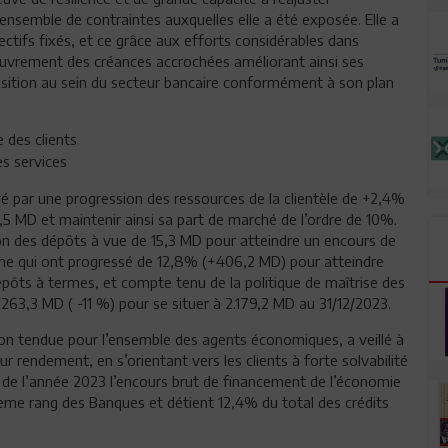
’ensemble de contraintes auxquelles elle a été exposée. Elle a
jectifs fixés, et ce grâce aux efforts considérables dans
ecouvrement des créances accrochées améliorant ainsi ses
osition au sein du secteur bancaire conformément à son plan
 des clients
es services
uré par une progression des ressources de la clientèle de +2,4%
,5 MD et maintenir ainsi sa part de marché de l’ordre de 10%.
ion des dépôts à vue de 15,3 MD pour atteindre un encours de
ne qui ont progressé de 12,8% (+406,2 MD) pour atteindre
pôts à termes, et compte tenu de la politique de maîtrise des
 263,3 MD ( -11 %) pour se situer à 2.179,2 MD au 31/12/2023.
tion tendue pour l’ensemble des agents économiques, a veillé à
eur rendement, en s’orientant vers les clients à forte solvabilité
re de l’année 2023 l’encours brut de financement de l’économie
ème rang des Banques et détient 12,4% du total des crédits