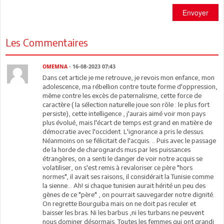
Envoyer
Les Commentaires
OMEMNA
- 16-08-2023 07:43
Dans cet article je me retrouve, je revois mon enfance, mon
adolescence, ma rébellion contre toute forme d'oppression,
même contre les excès de paternalisme, cette force de
caractère ( la sélection naturelle joue son rôle : le plus fort
persiste), cette intelligence , j'aurais aimé voir mon pays
plus évolué, mais l'écart de temps est grand en matière de
démocratie avec l'occident. L'ignorance a pris le dessus.
Néanmoins on se félicitait de l'acquis. .. Puis avec le passage
de la horde de charognards mus par les puissances
étrangères, on a senti le danger de voir notre acquis se
volatiliser, on s'est remis à revaloriser ce père "hors
normes", il avait ses raisons, il considérait la Tunisie comme
la sienne... Ah! si chaque tunisien aurait hérité un peu des
gènes de ce "père" , on pourrait sauvegarder notre dignité.
On regrette Bourguiba mais on ne doit pas reculer et
baisser les bras. Ni les barbus ,ni les turbans ne peuvent
nous dominer désormais. Toutes les femmes qui ont grandi