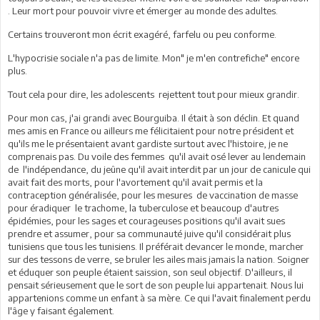
. Leur mort pour pouvoir vivre et émerger au monde des adultes.
Certains trouveront mon écrit exagéré, farfelu ou peu conforme.
L'hypocrisie sociale n'a pas de limite. Mon" je m'en contrefiche" encore
plus.
Tout cela pour dire, les adolescents rejettent tout pour mieux grandir.
Pour mon cas, j'ai grandi avec Bourguiba. Il était à son déclin. Et quand
mes amis en France ou ailleurs me félicitaient pour notre président et
qu'ils me le présentaient avant gardiste surtout avec l'histoire, je ne
comprenais pas. Du voile des femmes qu'il avait osé lever au lendemain
de l'indépendance, du jeûne qu'il avait interdit par un jour de canicule qui
avait fait des morts, pour l'avortement qu'il avait permis et la
contraception généralisée, pour les mesures de vaccination de masse
pour éradiquer le trachome, la tuberculose et beaucoup d'autres
épidémies, pour les sages et courageuses positions qu'il avait sues
prendre et assumer, pour sa communauté juive qu'il considérait plus
tunisiens que tous les tunisiens. Il préférait devancer le monde, marcher
sur des tessons de verre, se bruler les ailes mais jamais la nation. Soigner
et éduquer son peuple étaient saission, son seul objectif. D'ailleurs, il
pensait sérieusement que le sort de son peuple lui appartenait. Nous lui
appartenions comme un enfant à sa mère. Ce qui l'avait finalement perdu
l'âge y faisant également.