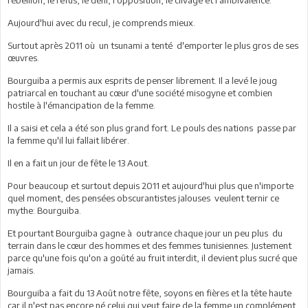
rébellion, le refus, le déni, l'opposition, le clivage et l'ambivalence.
Aujourd'hui avec du recul, je comprends mieux.
Surtout après 2011 où un tsunami a tenté d'emporter le plus gros de ses
œuvres.
Bourguiba a permis aux esprits de penser librement. Il a levé le joug
patriarcal en touchant au cœur d'une société misogyne et combien
hostile à l'émancipation de la femme.
Il a saisi et cela a été son plus grand fort. Le pouls des nations passe par
la femme qu'il lui fallait libérer.
Il en a fait un jour de fête le 13 Aout.
Pour beaucoup et surtout depuis 2011 et aujourd'hui plus que n'importe
quel moment, des pensées obscurantistes jalouses veulent ternir ce
mythe: Bourguiba.
Et pourtant Bourguiba gagne à outrance chaque jour un peu plus du
terrain dans le cœur des hommes et des femmes tunisiennes. Justement
parce qu'une fois qu'on a goûté au fruit interdit, il devient plus sucré que
jamais.
Bourguiba a fait du 13 Août notre fête, soyons en fières et la tête haute
car il n'est pas encore né celui qui veut faire de la femme un complément,