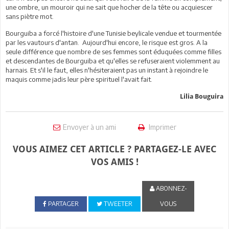
une ombre, un mouroir qui ne sait que hocher de la tête ou acquiescer
sans piètre mot.
Bourguiba a forcé l'histoire d'une Tunisie beylicale vendue et tourmentée
par les vautours d'antan. Aujourd'hui encore, le risque est gros. A la
seule différence que nombre de ses femmes sont éduquées comme filles
et descendantes de Bourguiba et qu'elles se refuseraient violemment au
harnais. Et s'il le faut, elles n'hésiteraient pas un instant à rejoindre le
maquis comme jadis leur père spirituel l'avait fait.
Lilia Bouguira
Envoyer à un ami
Imprimer
VOUS AIMEZ CET ARTICLE ? PARTAGEZ-LE AVEC
VOS AMIS !
ABONNEZ-
PARTAGER
TWEETER
VOUS