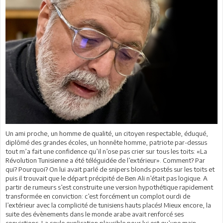
Un ami proche, un homme de qualité, un citoyen respectable, éduqué,
diplômé des grandes écoles, un honnête homme, patriote par-dessus
tout m’a fait une confidence qu’il n’ose pas crier sur tous les toits: «La
Révolution Tunisienne a été téléguidée de l’extérieur». Comment? Par
qui? Pourquoi? On lui avait parlé de snipers blonds postés sur les toits et
puis il trouvait que le départ précipité de Ben Ali n’était pas logique. A
partir de rumeurs s’est construite une version hypothétique rapidement
transformée en conviction: c’est forcément un complot ourdi de
l’extérieur avec la complicité de tunisiens hauts placés! Mieux encore, la
suite des évènements dans le monde arabe avait renforcé ses
convictions. La seule explication plausible pour lui est qu’une main