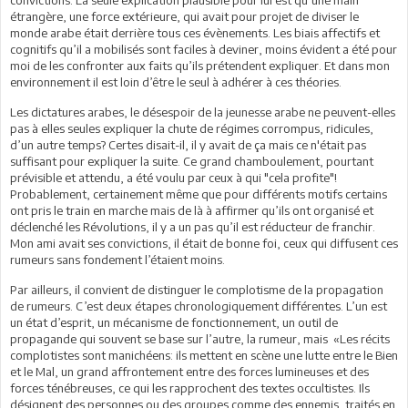
étrangère, une force extérieure, qui avait pour projet de diviser le
monde arabe était derrière tous ces évènements. Les biais affectifs et
cognitifs qu’il a mobilisés sont faciles à deviner, moins évident a été pour
moi de les confronter aux faits qu’ils prétendent expliquer. Et dans mon
environnement il est loin d’être le seul à adhérer à ces théories.
Les dictatures arabes, le désespoir de la jeunesse arabe ne peuvent-elles
pas à elles seules expliquer la chute de régimes corrompus, ridicules,
d’un autre temps? Certes disait-il, il y avait de ça mais ce n'était pas
suffisant pour expliquer la suite. Ce grand chamboulement, pourtant
prévisible et attendu, a été voulu par ceux à qui "cela profite"!
Probablement, certainement même que pour différents motifs certains
ont pris le train en marche mais de là à affirmer qu’ils ont organisé et
déclenché les Révolutions, il y a un pas qu’il est réducteur de franchir.
Mon ami avait ses convictions, il était de bonne foi, ceux qui diffusent ces
rumeurs sans fondement l’étaient moins.
Par ailleurs, il convient de distinguer le complotisme de la propagation
de rumeurs. C’est deux étapes chronologiquement différentes. L’un est
un état d’esprit, un mécanisme de fonctionnement, un outil de
propagande qui souvent se base sur l’autre, la rumeur, mais «Les récits
complotistes sont manichéens: ils mettent en scène une lutte entre le Bien
et le Mal, un grand affrontement entre des forces lumineuses et des
forces ténébreuses, ce qui les rapprochent des textes occultistes. Ils
désignent des personnes ou des groupes comme des ennemis, traités en