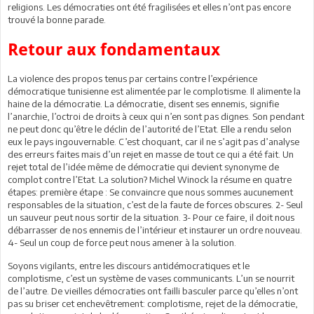
religions. Les démocraties ont été fragilisées et elles n’ont pas encore
trouvé la bonne parade.
Retour aux fondamentaux
La violence des propos tenus par certains contre l’expérience
démocratique tunisienne est alimentée par le complotisme. Il alimente la
haine de la démocratie. La démocratie, disent ses ennemis, signifie
l’anarchie, l’octroi de droits à ceux qui n’en sont pas dignes. Son pendant
ne peut donc qu’être le déclin de l’autorité de l’Etat. Elle a rendu selon
eux le pays ingouvernable. C’est choquant, car il ne s’agit pas d’analyse
des erreurs faites mais d’un rejet en masse de tout ce qui a été fait. Un
rejet total de l’idée même de démocratie qui devient synonyme de
complot contre l’Etat. La solution? Michel Winock la résume en quatre
étapes: première étape : Se convaincre que nous sommes aucunement
responsables de la situation, c’est de la faute de forces obscures. 2- Seul
un sauveur peut nous sortir de la situation. 3- Pour ce faire, il doit nous
débarrasser de nos ennemis de l’intérieur et instaurer un ordre nouveau.
4- Seul un coup de force peut nous amener à la solution.
Soyons vigilants, entre les discours antidémocratiques et le
complotisme, c’est un système de vases communicants. L’un se nourrit
de l’autre. De vieilles démocraties ont failli basculer parce qu’elles n’ont
pas su briser cet enchevêtrement: complotisme, rejet de la démocratie,