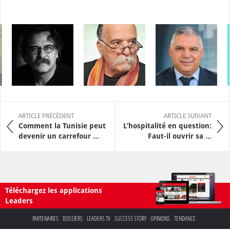
ARTICLE PRÉCÉDENT
ARTICLE SUIVANT
Comment la Tunisie peut
L’hospitalité en question:
devenir un carrefour ...
Faut-il ouvrir sa ...
Téléchargez les applications
Leaders
PARTENAIRES
DOSSIERS
LEADERS TV
SUCCESS STORY
OPINIONS
TENDANCE