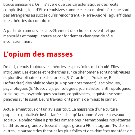
boucs émissaires. Or, il s’avère que ces caractéristiques des récits
complotistes, loin d’être répulsives comme elles semblent l’être, ne sont
pas étrangères au succès qu’ils rencontrent.» Pierre-André Taguieff dans
«Les théories du complot».
A partir de rumeurs l’enchevêtrement des choses devient tel que
manipulés et manipulateurs se confondent et changent de rôle
inconsciemment.
L’opium des masses
De fait, depuis toujours les théories les plus folles ont circulé. Elles
intriguent. Les études et recherches sur ce phénomène sont nombreuses
et pluridisciplinaires: des historiens (R. Girardet, L. Poliakov, R.
Hofstadter) des philosophes (K. Popper notamment), sociologues,
psychologues (S. Moscovici), politologues, journalistes, anthropologues,
sociologues, psychologues sociaux, cognitivistes, linguistes se sont
penchés sur le sujet. Leurs travaux ont permis de mieux le cerner.
Actuellement tous ont un avis sur tout. La naissance d’une culture
populaire globalisée instantanée a changé la donne. Avec les réseaux
sociaux le phénomène a pris des dimensions internationales inquiétantes.
La diffusion à grande vitesse d’images grâce à FB, Instagram, Twitter et
autres, le partage des théories les plus folles et des chimères montées de