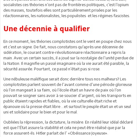
socialistes ces théories n’ont pas de frontières politiques, c’est l’opium
des masses, toutefois elles sont particulièrement prisées par les
réactionnaires, les nationalistes, les populistes et les régimes fascistes.
Une décennie à qualifier
En ce moment, les théories complotistes ont le vent en poupe chez nous
et c’est un signe. De fait, nous constatons qu'après une décennie de
sidération, le courant contre-révolutionnaire réactionnaire a repris la
main. Avec un certain succès, il a joué sur la nostalgie de l’unité perdue de
la Nation. Il magnifie un passé imaginaire où la vie aurait été paisible, la
sécurité assurée. Pourtant, ce passé n’était pas si rose.
Une nébuleuse maléfique serait donc derrière tous nos malheurs? Les
complotistes parlent souvent de l’avant comme d’une période glorieuse
où l’on mangeait à sa faim, où l’école était un havre de paix où l’on
pouvait se soigner sans avoir à se soucier d’argent, où les transports en
public étaient rapides et fiables, où la vie culturelle était riche et
épanouie où la presse était libre …et surtout le peuple était un et un seul
uni et solidaire pour le bien et pour le mal.
Oubliées la répression, la dictature, la misère. En réalité leur idéal déclaré
est que l’État assure la stabilité et cela ne peut être réalisé que par la
force assurent-ils. Hitler parlait de l’ «Obéissance Joyeuse».