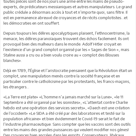
toutes pièces sont de nos jours une arme entre les mains de pseudo-
experts, de prédicateurs messianiques et autres manipulateurs. Le grand
public crédule a désormais accès à tout et n’importe quoi, sans filtre. Il
est en permanence abreuvé de croyances et de récits complotistes…et
les démocraties en ont souffert.
Depuis toujours les délires apocalyptiques plaisent, l’ethnocentrisme, la
menace, les délires paranoïaques trouvent des échos facilement. Ils ont
provoqué bien des malheurs dans le monde. Adolf Hitler croyait en
l’existence d’un grand complot organisé par les « Sages de Sion », mais
Staline aussi a cru ou a bien voulu croire au « complot des Blouses
blanches».
Déjà en 1789, l'Église et l’aristocratie pensaient que la Révolution était un
complot, une manipulation menés contre la société française et en
particulier contre le catholicisme par les protestants, les francs-maçons,
les étrangers...
«La Terre est plate» «L’homme n’a jamais marché sur la Lune», «le 11
Septembre a été organisé par les sionistes», «L’attentat contre Charlie
hebdo est une opération des services secrets», «Daech est une création
de l’occident» «Le SIDA a été créé par des laboratoires et testé sur la
population africaine» et bien évidemment le Covid-19 serait le fait de
l’industrie pharmaceutique. Sans compter que les vaccins sont des outils
entre les mains des grandes puissances qui veulent modifier nos gènes!
Des croyances bien ancrées dans les esprits. Conservateurs, libéraux,