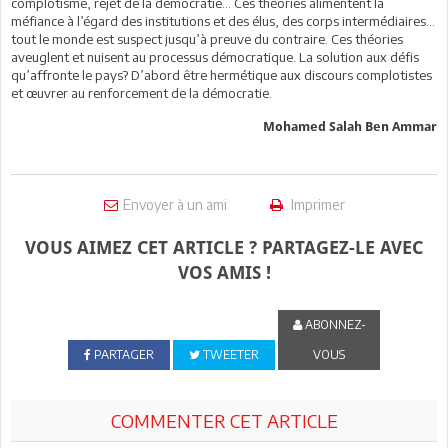
complotisme, rejet de la démocratie… Ces théories alimentent la
méfiance à l’égard des institutions et des élus, des corps intermédiaires…
tout le monde est suspect jusqu’à preuve du contraire. Ces théories
aveuglent et nuisent au processus démocratique. La solution aux défis
qu’affronte le pays? D’abord être hermétique aux discours complotistes
et œuvrer au renforcement de la démocratie.
Mohamed Salah Ben Ammar
Envoyer à un ami
Imprimer
VOUS AIMEZ CET ARTICLE ? PARTAGEZ-LE AVEC
VOS AMIS !
ABONNEZ-
PARTAGER
TWEETER
VOUS
COMMENTER CET ARTICLE