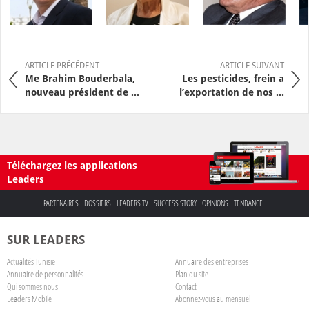
ARTICLE PRÉCÉDENT
ARTICLE SUIVANT
Me Brahim Bouderbala,
Les pesticides, frein a
nouveau président de ...
l’exportation de nos ...
Téléchargez les applications
Leaders
PARTENAIRES
DOSSIERS
LEADERS TV
SUCCESS STORY
OPINIONS
TENDANCE
SUR LEADERS
Actualités Tunisie
Annuaire des entreprises
Annuaire de personnalités
Plan du site
Qui sommes nous
Contact
Leaders Mobile
Abonnez-vous au mensuel