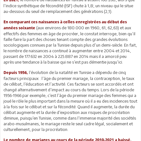
l’indice synthétique de fécondité (ISF) chute à 1,8; un niveau qui le situe
au-dessous du seuil de remplacement des générations (2,1).
En comparant ces naissances à celles enregistrées au début des
(aux environs de 180.000 en 1960, 61, 62,63) et aux
années soixante
effectifs des femmes en âge de procréer, le constat interroge, bien qu’il
faille faire la part des choses tenant compte des grandes évolutions
sociologiques connues par la Tunisie depuis plus d’un demi-siècle. En fait,
le nombre de naissances a continué à augmenter entre 2004 et 2014,
passant de 177.632 en 2004 à 225.887 en 2014 mais il a amorcé peu
après une tendance à la baisse qui ne s’est pas démentie jusqu’ici.
l’évolution de la natalité en Tunisie a dépendu de cinq
Depuis 1956,
facteurs principaux : l’âge du premier mariage, la contraception, le taux
de célibat, l’éducation et l’activité. Ces facteurs se sont accordés et ont
changé alternativement d’impact au cours du temps. Lors de la période
1956-1966 par exemple, c’est l’âge du premier mariage des femmes qui a
joué le rôle le plus important dans la mesure où il a eu des incidences tout
à la fois sur le célibat et sur la fécondité. Quand il augmente, la durée du
célibat augmente et la durée d’exposition aux risques de procréation
diminue, puisqu’en Tunisie, comme dans l’immense majorité des sociétés
arabo-musulmanes, le mariage reste le seul cadre légal, socialement et
culturellement, pour la procréation.
Le nombre de mariages au cours de la période 2010-2021 a baissé,