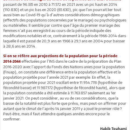
passant de 96.335 en 2010 à 71.572 en 2021 avec un pic haut en 2014
(110.830) et un pic bas en 2020 (65.630), pic que l’on pourrait lier tout
aussi bien au Covid-19 qu’à d’autres considérations démographiques
(effectifs des populations concernées par le mariage) ou psychologiques
ou matérielles. Il semble par contre que l’âge du premier mariage des
femmes n’ait pas enregistré au cours de la période indiquée des
modifications notables et ce, contrairement à la période 1966-2014 dans
laquelle il est passé de 20,9 ans en 1966 à 29,1 ans en 2004 pour baisser
à 28,6 ans en 2014.
Si on se réfère aux projections de la population pour la période
effectuées par l’INS dans le cadre de la préparation du Plan
2014-2044
2016-2020 avec l’apport du Fonds des Nations unies pour la population
(Fnuap), on constate une différence entre la population effective et la
population projetée pour l’année 2021 par exemple. En effet, la
population projetée pour 2021 oscillait entre 11.954.778 (hypothèse de
fécondité basse) et 11.987.172 (hypothèse de fécondité haute), alors que
la population constatée a été estimée à 11.763.857 seulement au 1er
janvier 2021. On peut considérer, au vu de ces considérations, que la
baisse de la natalité est plus forte que prévu, mais peut-on affirmer pour
autant que le climat de l’après-14 janvier 2011 y a joué le premier rôle ?
Peut-être, mais il faut attendre quelques années encore pour le
confirmer.
Habib Touhami