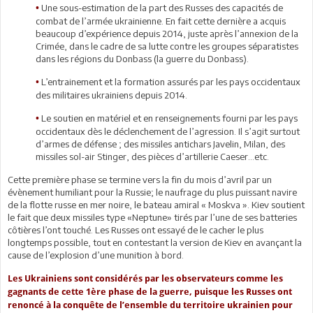
Une sous-estimation de la part des Russes des capacités de
•
combat de l’armée ukrainienne. En fait cette dernière a acquis
beaucoup d’expérience depuis 2014, juste après l’annexion de la
Crimée, dans le cadre de sa lutte contre les groupes séparatistes
dans les régions du Donbass (la guerre du Donbass).
L’entrainement et la formation assurés par les pays occidentaux
•
des militaires ukrainiens depuis 2014.
Le soutien en matériel et en renseignements fourni par les pays
•
occidentaux dès le déclenchement de l’agression. Il s’agit surtout
d’armes de défense ; des missiles antichars Javelin, Milan, des
missiles sol-air Stinger, des pièces d’artillerie Caeser…etc.
Cette première phase se termine vers la fin du mois d’avril par un
évènement humiliant pour la Russie; le naufrage du plus puissant navire
de la flotte russe en mer noire, le bateau amiral « Moskva ». Kiev soutient
le fait que deux missiles type «Neptune» tirés par l’une de ses batteries
côtières l’ont touché. Les Russes ont essayé de le cacher le plus
longtemps possible, tout en contestant la version de Kiev en avançant la
cause de l’explosion d’une munition à bord.
Les Ukrainiens sont considérés par les observateurs comme les
gagnants de cette 1ère phase de la guerre, puisque les Russes ont
renoncé à la conquête de l’ensemble du territoire ukrainien pour