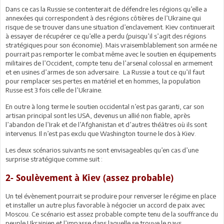
Dans ce cas la Russie se contenterait de défendre les régions qu’elle a
annexées qui correspondent à des régions côtières de l’Ukraine qui
risque de se trouver dans une situation d’enclavement. Kiev continuerait
à essayer de récupérer ce qu’elle a perdu (puisqu’il s’agit des régions
stratégiques pour son économie). Mais vraisemblablement son armée ne
pourrait pas remporter le combat même avec le soutien en équipements
militaires de l’Occident, compte tenu de l’arsenal colossal en armement
et en usines d’armes de son adversaire.
La Russie a tout ce qu’il faut
pour remplacer ses pertes en matériel et en hommes, la population
Russe est 3 fois celle de l’Ukraine.
En outre à long terme le soutien occidental n’est pas garanti, car son
artisan principal sont les USA, devenus un allié non fiable, après
l’abandon de l’Irak et de l’Afghanistan et d’autres théâtres où ils sont
intervenus. Il n’est pas exclu que Washington tourne le dos à Kiev.
Les deux scénarios suivants ne sont envisageables qu’en cas d’une
surprise stratégique comme suit :
2- Soulèvement à Kiev (assez probable)
Un tel évènement pourrait se produire pour renverser le régime en place
et installer un autre plus favorable à négocier un accord de paix avec
Moscou. Ce scénario est assez probable compte tenu de la souffrance du
peuple Ukrainien et l’impasse dans laquelle se trouve le pays