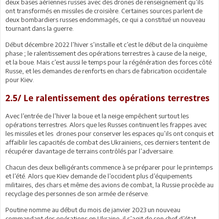
deux bases aériennes russes avec des drones de renseignement qu’ils
ont transformés en missiles de croisière. Certaines sources parlent de
deux bombardiers russes endommagés, ce qui a constitué un nouveau
tournant dans la guerre.
Début décembre 2022 l’hiver s’installe et c’est le début de la cinquième
phase ; le ralentissement des opérations terrestres à cause de la neige,
et la boue. Mais c’est aussi le temps pour la régénération des forces côté
Russe, et les demandes de renforts en chars de fabrication occidentale
pour Kiev.
2.5/ Le ralentissement des opérations terrestres
Avec l’entrée de l’hiver la boue et la neige empêchent surtout les
opérations terrestres. Alors que les Russes continuent les frappes avec
les missiles et les
drones pour conserver les espaces qu’ils ont conquis et
affaiblir les capacités de combat des Ukrainiens, ces derniers tentent de
récupérer davantage de terrains contrôlés par l’adversaire.
Chacun des deux belligérants commence à se préparer pour le printemps
et l’été. Alors que Kiev demande de l’occident plus d’équipements
militaires, des chars et même des avions de combat, la Russie procède au
recyclage des personnes de son armée de réserve.
Poutine nomme au début du mois de janvier 2023 un nouveau
commandant des opérations en Ukraine, il s’agit de son chef d’état-