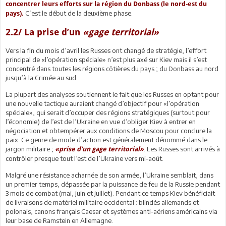
concentrer leurs efforts sur la région du Donbass (le nord-est du
C’est le début de la deuxième phase.
pays).
2.2/ La prise d’un
«gage territorial»
Vers la fin du mois d’avril les Russes ont changé de stratégie, l’effort
principal de «l’opération spéciale» n’est plus axé sur Kiev mais il s’est
concentré dans toutes les régions côtières du pays ; du Donbass au nord
jusqu’à la Crimée au sud.
La plupart des analyses soutiennent le fait que les Russes en optant pour
une nouvelle tactique auraient changé d’objectif pour «l’opération
spéciale», qui serait d’occuper des régions stratégiques (surtout pour
l’économie) de l’est de l’Ukraine en vue d’obliger Kiev à entrer en
négociation et obtempérer aux conditions de Moscou pour conclure la
paix. Ce genre de mode d’action est généralement dénommé dans le
jargon militaire ;
. Les Russes sont arrivés à
«prise d’un gage territorial»
contrôler presque tout l’est de l’Ukraine vers mi-août.
Malgré une résistance acharnée de son armée, l’Ukraine semblait, dans
un premier temps, dépassée par la puissance de feu de la Russie pendant
3 mois de combat (mai, juin et juillet). Pendant ce temps Kiev bénéficiait
de livraisons de matériel militaire occidental : blindés allemands et
polonais, canons français Caesar et systèmes anti-aériens américains via
leur base de Ramstein en Allemagne.