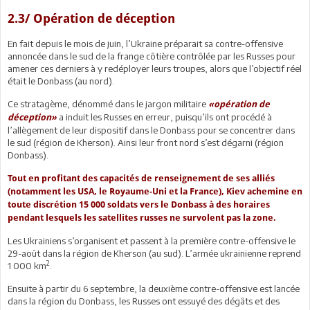
2.3/ Opération de déception
En fait depuis le mois de juin, l’Ukraine préparait sa contre-offensive
annoncée dans le sud de la frange côtière contrôlée par les Russes pour
amener ces derniers à y redéployer leurs troupes, alors que l’objectif réel
était le Donbass (au nord).
Ce stratagème, dénommé dans le jargon militaire
«opération de
a induit les Russes en erreur, puisqu’ils ont procédé à
déception»
l’allègement de leur dispositif dans le Donbass pour se concentrer dans
le sud (région de Kherson). Ainsi leur front nord s’est dégarni (région
Donbass).
Tout en profitant des capacités de renseignement de ses alliés
(notamment les USA, le Royaume-Uni et la France), Kiev achemine en
toute discrétion 15 000 soldats vers le Donbass à des horaires
pendant lesquels les satellites russes ne survolent pas la zone.
Les Ukrainiens s’organisent et passent à la première contre-offensive le
29-août dans la région de Kherson (au sud). L’armée ukrainienne reprend
2
1 000 km
.
Ensuite à partir du 6 septembre, la deuxième contre-offensive est lancée
dans la région du Donbass, les Russes ont essuyé des dégâts et des