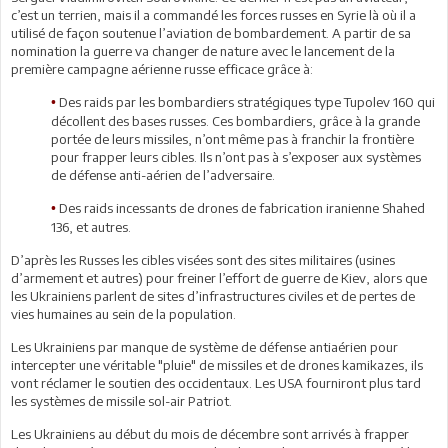
c’est un terrien, mais il a commandé les forces russes en Syrie là où il a
utilisé de façon soutenue l’aviation de bombardement. A partir de sa
nomination la guerre va changer de nature avec le lancement de la
première campagne aérienne russe efficace grâce à:
Des raids par les bombardiers stratégiques type Tupolev 160 qui
•
décollent des bases russes. Ces bombardiers, grâce à la grande
portée de leurs missiles, n’ont même pas à franchir la frontière
pour frapper leurs cibles. Ils n’ont pas à s’exposer aux systèmes
de défense anti-aérien de l’adversaire.
Des raids incessants de drones de fabrication iranienne Shahed
•
136, et autres.
D’après les Russes les cibles visées sont des sites militaires (usines
d’armement et autres) pour freiner l’effort de guerre de Kiev, alors que
les Ukrainiens parlent de sites d’infrastructures civiles et de pertes de
vies humaines au sein de la population.
Les Ukrainiens par manque de système de défense antiaérien pour
intercepter une véritable "pluie" de missiles et de drones kamikazes, ils
vont réclamer le soutien des occidentaux. Les USA fourniront plus tard
les systèmes de missile sol-air Patriot.
Les Ukrainiens au début du mois de décembre sont arrivés à frapper