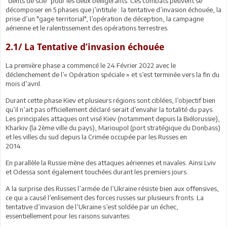
"dents de scie" pour les deux belligérants. Ces combats peuvent se
décomposer en 5 phases que j’intitule : la tentative d’invasion échouée, la
prise d’un "gage territorial", l’opération de déception, la campagne
aérienne et le ralentissement des opérations terrestres.
2.1/ La Tentative d’invasion échouée
La première phase a commencé le 24 Février 2022 avec le
déclenchement de l’« Opération spéciale » et s’est terminée vers la fin du
mois d’avril.
Durant cette phase Kiev et plusieurs régions sont ciblées, l’objectif bien
qu’il n’ait pas officiellement déclaré serait d’envahir la totalité du pays.
Les principales attaques ont visé Kiev (notamment depuis la Biélorussie),
Kharkiv (la 2ème ville du pays), Marioupol (port stratégique du Donbass)
et les villes du sud depuis la Crimée occupée par les Russes en
2014.
En parallèle la Russie mène des attaques aériennes et navales. Ainsi Lviv
et Odessa sont également touchées durant les premiers jours.
A la surprise des Russes l’armée de l’Ukraine résiste bien aux offensives,
ce qui a causé l’enlisement des forces russes sur plusieurs fronts. La
tentative d’invasion de l’Ukraine s’est soldée par un échec,
essentiellement pour les raisons suivantes: