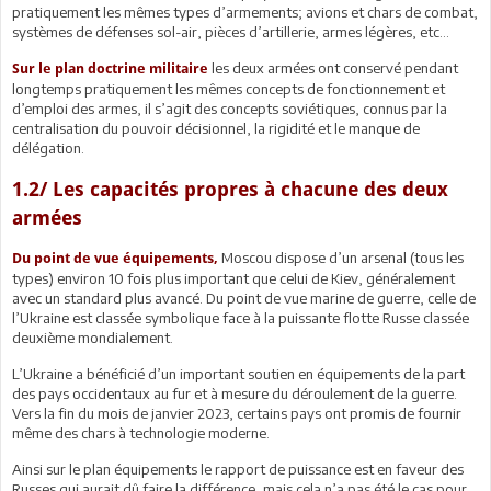
pratiquement les mêmes types d’armements; avions et chars de combat,
systèmes de défenses sol-air, pièces d’artillerie, armes légères, etc...
les deux armées ont conservé pendant
Sur le plan doctrine militaire
longtemps pratiquement les mêmes concepts de fonctionnement et
d’emploi des armes, il s’agit des concepts soviétiques, connus par la
centralisation du pouvoir décisionnel, la rigidité et le manque de
délégation.
1.2/ Les capacités propres à chacune des deux
armées
Moscou dispose d’un arsenal (tous les
Du point de vue équipements,
types) environ 10 fois plus important que celui de Kiev, généralement
avec un standard plus avancé. Du point de vue marine de guerre, celle de
l’Ukraine est classée symbolique face à la puissante flotte Russe classée
deuxième mondialement.
L’Ukraine a bénéficié d’un important soutien en équipements de la part
des pays occidentaux au fur et à mesure du déroulement de la guerre.
Vers la fin du mois de janvier 2023, certains pays ont promis de fournir
même des chars à technologie moderne.
Ainsi sur le plan équipements le rapport de puissance est en faveur des
Russes qui aurait dû faire la différence, mais cela n’a pas été le cas pour