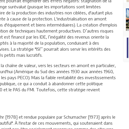
t pourrait engendrer des effets négatifs: stagnation de la
nge surévalué (puisque les importations sont limitées
ire de la production des industries non ciblées, d'autant plus
te à cause de la protection. L'industrialisation en amont
s d'équipement et biens intermédiaires). La création d'emplois
rtation de techniques hautement productives. D’autres risques
t est financé par les IDE, l’inégalité des revenus oriente la
ptés à la majorité de la population, conduisant à des
s. La stratégie "ISI’’ pourrait alors servir les intérêts des
 petits mais lucratifs.
la chaîne de valeur, vers les secteurs en amont en particulier,
ujourd'hui (Amérique du Sud des années 1930 aux années 1960,
 les pays PECO). Mais la faible rentabilité des investissements
publique, ce qui a conduit à abandonner cette politique
 et le PAS du FMI. Toutefois, cette stratégie revient
Kohr [1978] et rendue populaire par Schumacher [1973] après le
autiful". À l'instar de ces mouvements, qui soutenaient dans
uvaient pas être socialement reconnues comme des citoyens