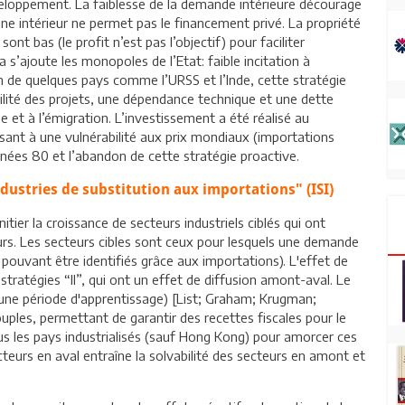
éveloppement. La faiblesse de la demande intérieure décourage
rgne intérieur ne permet pas le financement privé. La propriété
ont bas (le profit n’est pas l’objectif) pour faciliter
a s’ajoute les monopoles de l’Etat: faible incitation à
on de quelques pays comme l’URSS et l’Inde, cette stratégie
ilité des projets, une dépendance technique et une dette
 et à l’émigration. L’investissement a été réalisé au
isant à une vulnérabilité aux prix mondiaux (importations
années 80 et l’abandon de cette stratégie proactive.
ndustries de substitution aux importations" (ISI)
nitier la croissance de secteurs industriels ciblés qui ont
urs. Les secteurs cibles sont ceux pour lesquels une demande
 pouvant être identifiés grâce aux importations). L'effet de
tratégies “II”, qui ont un effet de diffusion amont-aval. Le
une période d'apprentissage) [List; Graham; Krugman;
uples, permettant de garantir des recettes fiscales pour le
ous les pays industrialisés (sauf Hong Kong) pour amorcer ces
ecteurs en aval entraîne la solvabilité des secteurs en amont et