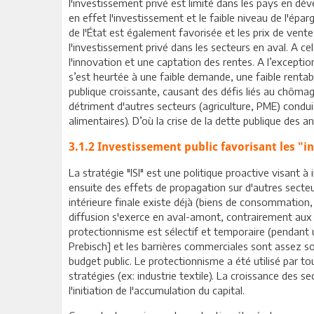
l'investissement privé est limité dans les pays en d
en effet l'investissement et le faible niveau de l'épa
de l'État est également favorisée et les prix de vente s
l'investissement privé dans les secteurs en aval. A cel
l'innovation et une captation des rentes. A l’excepti
s’est heurtée à une faible demande, une faible rentab
publique croissante, causant des défis liés au chômage
détriment d'autres secteurs (agriculture, PME) condu
alimentaires). D’où la crise de la dette publique des 
3.1.2 Investissement public favorisant les "i
La stratégie "ISI" est une politique proactive visant à i
ensuite des effets de propagation sur d'autres secte
intérieure finale existe déjà (biens de consommation,
diffusion s'exerce en aval-amont, contrairement aux s
protectionnisme est sélectif et temporaire (pendant 
Prebisch] et les barrières commerciales sont assez so
budget public. Le protectionnisme a été utilisé par t
stratégies (ex: industrie textile). La croissance des s
l'initiation de l'accumulation du capital.