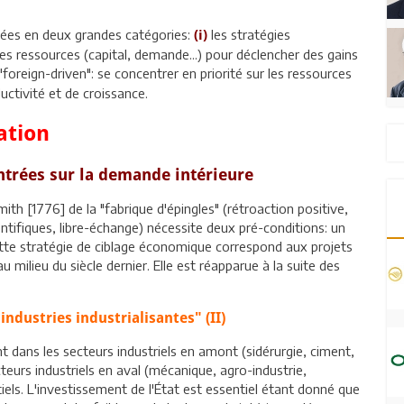
upées en deux grandes catégories:
les stratégies
(i)
res ressources (capital, demande...) pour déclencher des gains
"foreign-driven": se concentrer en priorité sur les ressources
ctivité et de croissance.
sation
entrées sur la demande intérieure
ith [1776] de la "fabrique d'épingles" (rétroaction positive,
ientifiques, libre-échange) nécessite deux pré-conditions: un
 Cette stratégie de ciblage économique correspond aux projets
u milieu du siècle dernier. Elle est réapparue à la suite des
industries industrialisantes" (II)
t dans les secteurs industriels en amont (sidérurgie, ciment,
cteurs industriels en aval (mécanique, agro-industrie,
tiels. L'investissement de l'État est essentiel étant donné que