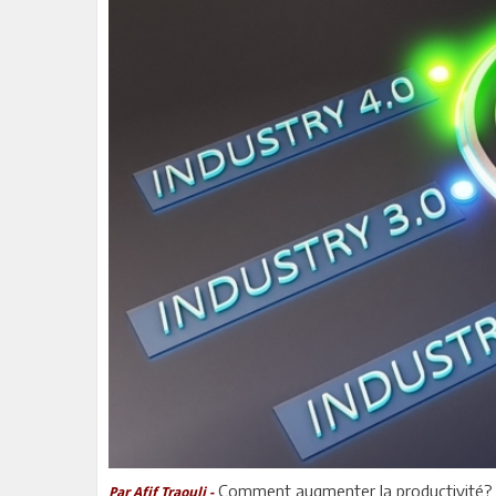
Comment augmenter la productivité? 
Par Afif Traouli -