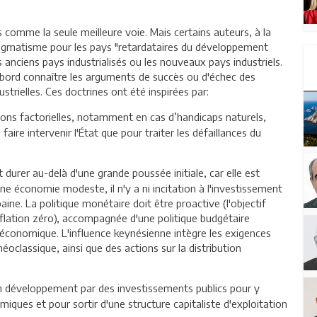
comme la seule meilleure voie. Mais certains auteurs, à la
ragmatisme pour les pays "retardataires du développement
 anciens pays industrialisés ou les nouveaux pays industriels.
’abord connaître les arguments de succès ou d'échec des
ustrielles. Ces doctrines ont été inspirées par:
ions factorielles, notamment en cas d’handicaps naturels,
faire intervenir l'État que pour traiter les défaillances du
t durer au-delà d'une grande poussée initiale, car elle est
ne économie modeste, il n'y a ni incitation à l'investissement
baine. La politique monétaire doit être proactive (l'objectif
'inflation zéro), accompagnée d'une politique budgétaire
n économique. L'influence keynésienne intègre les exigences
éoclassique, ainsi que des actions sur la distribution
 en développement par des investissements publics pour y
iques et pour sortir d'une structure capitaliste d'exploitation