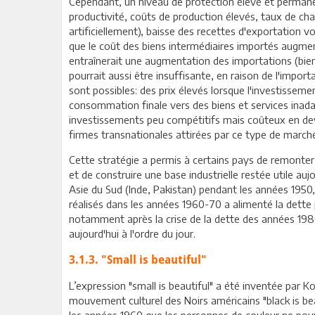
Cependant, un niveau de protection élevé et permanen
productivité, coûts de production élevés, taux de cha
artificiellement), baisse des recettes d'exportation vo
que le coût des biens intermédiaires importés augmen
entraînerait une augmentation des importations (bien
pourrait aussi être insuffisante, en raison de l'impo
sont possibles: des prix élevés lorsque l'investissemen
consommation finale vers des biens et services inada
investissements peu compétitifs mais coûteux en devise
firmes transnationales attirées par ce type de marchés
Cette stratégie a permis à certains pays de remonter 
et de construire une base industrielle restée utile a
Asie du Sud (Inde, Pakistan) pendant les années 1950,
réalisés dans les années 1960-70 a alimenté la dette 
notamment après la crise de la dette des années 1980
aujourd'hui à l'ordre du jour.
3.1.3. "Small is beautiful"
L’expression "small is beautiful" a été inventée par 
mouvement culturel des Noirs américains "black is be
les années 1960 que les personnes de couleur ne po