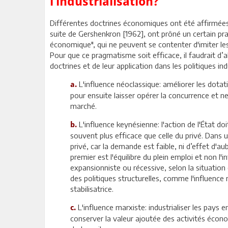
l’industrialisation?
Différentes doctrines économiques ont été affirmées 
suite de Gershenkron [1962], ont prôné un certain p
économique", qui ne peuvent se contenter d'imiter les
Pour que ce pragmatisme soit efficace, il faudrait d
doctrines et de leur application dans les politiques ind
L'influence néoclassique: améliorer les dotat
a.
pour ensuite laisser opérer la concurrence et ne 
marché.
L'influence keynésienne: l'action de l'État doi
b.
souvent plus efficace que celle du privé. Dans u
privé, car la demande est faible, ni d’effet d'au
premier est l'équilibre du plein emploi et non l
expansionniste ou récessive, selon la situatio
des politiques structurelles, comme l'influence n
stabilisatrice.
L'influence marxiste: industrialiser les pays
c.
conserver la valeur ajoutée des activités économ