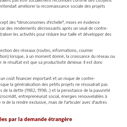
ntendait améliorer la reconnaissance sociale des projets
oncept des "déséconomies d'échelle", mises en évidence
e par des rendements décroissants après un seuil de contre-
traliser les activités pour réduire leur taille et développer des
estion des réseaux (routes, informations, courrier
tion) lorsque, à un moment donné, la croissance du réseau ou
 le résultat est que sa productivité diminue. Il est donc
 a un coût financier important et un risque de contre-
isque la généralisation des petits projets ne résoudrait pas
 de la dette (1982, 1998...) et la persistance de la pauvreté
crocrédit, entrepreneuriat social, énergies renouvelables à
ne ni de la rendre exclusive, mais de l'articuler avec d'autres
irées par la demande étrangère