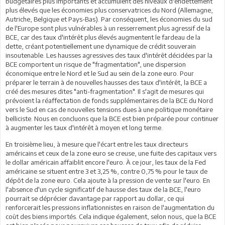
budgétaires plus importants et accumulent des niveaux d'endettement
plus élevés que les économies plus conservatrices du Nord (Allemagne,
Autriche, Belgique et Pays-Bas). Par conséquent, les économies du sud
de l'Europe sont plus vulnérables à un resserrement plus agressif de la
BCE, car des taux d'intérêt plus élevés augmentent le fardeau de la
dette, créant potentiellement une dynamique de crédit souverain
insoutenable. Les hausses agressives des taux d'intérêt décidées par la
BCE comportent un risque de "fragmentation", une dispersion
économique entre le Nord et le Sud au sein de la zone euro. Pour
préparer le terrain à de nouvelles hausses des taux d'intérêt, la BCE a
créé des mesures dites "anti-fragmentation". Il s'agit de mesures qui
prévoient la réaffectation de fonds supplémentaires de la BCE du Nord
vers le Sud en cas de nouvelles tensions dues à une politique monétaire
belliciste. Nous en concluons que la BCE est bien préparée pour continuer
à augmenter les taux d'intérêt à moyen et long terme.
En troisième lieu, à mesure que l'écart entre les taux directeurs
américains et ceux de la zone euro se creuse, une fuite des capitaux vers
le dollar américain affaiblit encore l'euro. À ce jour, les taux de la Fed
américaine se situent entre 3 et 3,25 %, contre 0,75 % pour le taux de
dépôt de la zone euro. Cela ajoute à la pression de vente sur l'euro. En
l'absence d'un cycle significatif de hausse des taux de la BCE, l'euro
pourrait se déprécier davantage par rapport au dollar, ce qui
renforcerait les pressions inflationnistes en raison de l'augmentation du
coût des biens importés. Cela indique également, selon nous, que la BCE