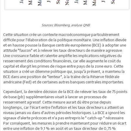
Sources: Bloomberg, analyse QNB
Cette situation crée un contexte macroéconomique particulièrement
difficile pour l'élaboration de la politique monétaire. Une inflation élevée
et en hausse pousse la Banque centrale européenne (BCE) à adopter une
attitude "faucon" et à relever les taux directeurs de manière agressive.
Une croissance faible et ralentie amplifie les implications négatives du
resserrement des conditions financières, car elle augmente le coût du
capital et élargit les primes de risque entre pays de la zone euro. Cette
situation a créé un dilemme politique qui, jusqu'à présent, a maintenu la
BCE dans une position de "lenteur", à la traîne de la Réserve fédérale
américaine (Fed) et de certaines autres banques centrales importantes.
Cependant, la dernière décision de la BCE de relever les taux de 75 points
de base (pb) supplémentaires visait à lancer un processus de
resserrement agressif. Cette mesure aurait dû être prise depuis
longtemps, car l'écart entre l'inflation et les taux directeurs a atteint un
niveau jamais vu dans d'autres périodes historiques. La BCE a ignoré les
signaux d'alerte précoces et n'a pas entrepris le " catch-up " nécessaire.
Par conséquent, les mesures à prendre maintenant pour réduire un écart
entre une inflation de 9,1 % en août et un taux directeur de 0,75 %