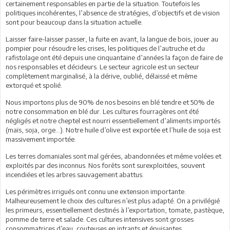
certainement responsables en partie de la situation. Toutefois les
politiques incohérentes, l’absence de stratégies, d’objectifs et de vision
sont pour beaucoup dans la situation actuelle.
Laisser faire-laisser passer, la fuite en avant, la langue de bois, jouer au
pompier pour résoudre les crises, les politiques de l’autruche et du
rafistolage ont été depuis une cinquantaine d’années la façon de faire de
nos responsables et décideurs. Le secteur agricole est un secteur
complètement marginalisé, à la dérive, oublié, délaissé et même
extorqué et spolié.
Nous importons plus de 90% de nos besoins en blé tendre et 50% de
notre consommation en blé dur. Les cultures fourragères ont été
négligés et notre cheptel est nourri essentiellement d’aliments importés
(maïs, soja, orge…). Notre huile d’olive est exportée et l’huile de soja est
massivement importée.
Les terres domaniales sont mal gérées, abandonnées et même volées et
exploités par des inconnus. Nos forêts sont surexploitées, souvent
incendiées et les arbres sauvagement abattus.
Les périmètres irrigués ont connu une extension importante.
Malheureusement le choix des cultures n’est plus adapté. On a privilégié
les primeurs, essentiellement destinés à l’exportation, tomate, pastèque,
pomme de terre et salade. Ces cultures intensives sont grosses
consommatrices d’eau, couteuses en intrants et épuisantes.