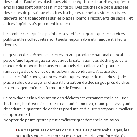
des routes. Bouteilles plastiques vides, mégots de cigarettes, papiers et
emballages sont balancés n’importe où. Des couches de bébé usagées,
des restes de pastèque et autres fruits, des cannettes vides et divers
déchets sont abandonnés sur les plages, parfois recouverts de sable… et
autres ingéniosités purement locales).
Le comble c’est qu’il se plaint de la saleté en jugeant que les services
publics et les collectivités sont seuls responsable et manquent à leurs
devoirs.
La gestion des déchets est certes un vrai problème national et local. Il se
pose d’une façon aigüe surtout avec la saturation des décharges et le
manque de moyens humains et matériels des collectivités pour le
ramassage des ordures dans les bonnes conditions. A cause des
nuisances (olfactives, sonores, esthétiques, risque de maladies…), de
plus en plus de citoyens refusent la création de décharges près de chez
eux et exigent même la fermeture de l’existant.
Le recyclage et la valorisation des déchets est certainement la solution.
Toutefois, le citoyen à un rôle important à jouer en, d’une part essayant
de réduire la quantité de déchets produits et d’autre part par un meilleur
comportement.
Adopter de petits gestes peut améliorer grandement la situation.
Ne pas jeter ses déchets dans la rue. Les petits emballages, les
•
bouteilles vides, les morceaux de papier… doivent être placés