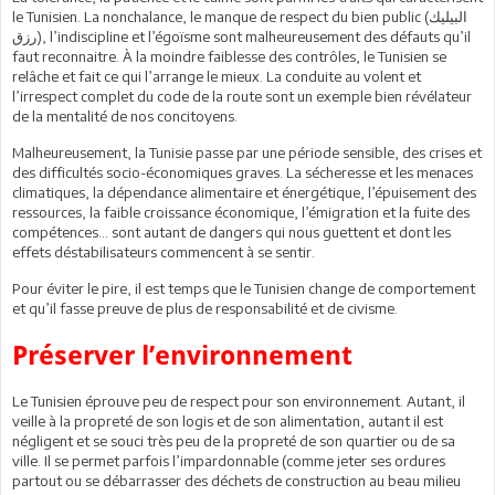
le Tunisien. La nonchalance, le manque de respect du bien public (البيليك
رزق), l’indiscipline et l’égoïsme sont malheureusement des défauts qu’il
faut reconnaitre. À la moindre faiblesse des contrôles, le Tunisien se
relâche et fait ce qui l’arrange le mieux. La conduite au volent et
l’irrespect complet du code de la route sont un exemple bien révélateur
de la mentalité de nos concitoyens.
Malheureusement, la Tunisie passe par une période sensible, des crises et
des difficultés socio-économiques graves. La sécheresse et les menaces
climatiques, la dépendance alimentaire et énergétique, l’épuisement des
ressources, la faible croissance économique, l’émigration et la fuite des
compétences… sont autant de dangers qui nous guettent et dont les
effets déstabilisateurs commencent à se sentir.
Pour éviter le pire, il est temps que le Tunisien change de comportement
et qu’il fasse preuve de plus de responsabilité et de civisme.
Préserver l’environnement
Le Tunisien éprouve peu de respect pour son environnement. Autant, il
veille à la propreté de son logis et de son alimentation, autant il est
négligent et se souci très peu de la propreté de son quartier ou de sa
ville. Il se permet parfois l’impardonnable (comme jeter ses ordures
partout ou se débarrasser des déchets de construction au beau milieu