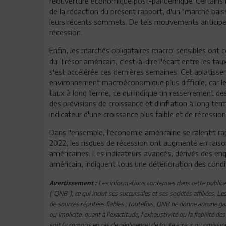
réouverture économique post-pandémique. Certains 
de la rédaction du présent rapport, d'un "marché baiss
leurs récents sommets. De tels mouvements anticipe
récession.
Enfin, les marchés obligataires macro-sensibles ont
du Trésor américain, c'est-à-dire l'écart entre les tau
s'est accélérée ces dernières semaines. Cet aplatis
environnement macroéconomique plus difficile, car l
taux à long terme, ce qui indique un resserrement de
des prévisions de croissance et d'inflation à long t
indicateur d'une croissance plus faible et de récession
Dans l'ensemble, l'économie américaine se ralentit r
2022, les risques de récession ont augmenté en raison
américaines. Les indicateurs avancés, dérivés des e
américain, indiquent tous une détérioration des con
Les informations contenues dans cette publicat
Avertissement :
("QNB"), ce qui inclut ses succursales et ses sociétés affiliées.
de sources réputées fiables ; toutefois, QNB ne donne aucune ga
ou implicite, quant à l'exactitude, l'exhaustivité ou la fiabilité
soit (y compris en cas de négligence) de toute erreur ou omissi