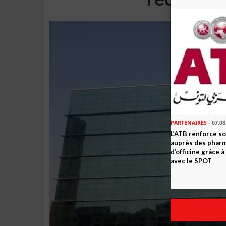
PARTENAIRES
- 07.08
L’ATB renforce 
auprès des phar
d’officine grâce 
avec le SPOT