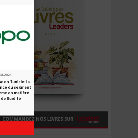
08.2026
c en Tunisie: la
ence du segment
mme en matière
 de fluidité
COMMANDEZ NOS LIVRES SUR