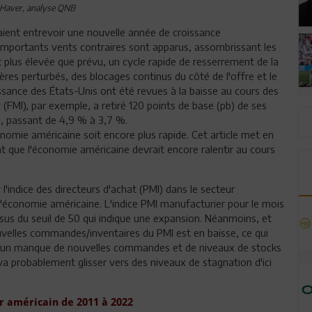
 Haver, analyse QNB
aient entrevoir une nouvelle année de croissance
importants vents contraires sont apparus, assombrissant les
 plus élevée que prévu, un cycle rapide de resserrement de la
res perturbés, des blocages continus du côté de l'offre et le
oissance des États-Unis ont été revues à la baisse au cours des
(FMI), par exemple, a retiré 120 points de base (pb) de ses
e, passant de 4,9 % à 3,7 %.
conomie américaine soit encore plus rapide. Cet article met en
nt que l'économie américaine devrait encore ralentir au cours
'indice des directeurs d'achat (PMI) dans le secteur
l'économie américaine. L'indice PMI manufacturier pour le mois
ssus du seuil de 50 qui indique une expansion. Néanmoins, et
nouvelles commandes/inventaires du PMI est en baisse, ce qui
on d'un manque de nouvelles commandes et de niveaux de stocks
 va probablement glisser vers des niveaux de stagnation d'ici
 américain de 2011 à 2022