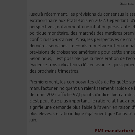
Sources:
Jusqu'à récemment, les prévisions du consensus laiss
extraordinaire aux États-Unis en 2022. Cependant, d'
perspectives, notamment une inflation persistante et
politique monétaire, des marchés des matières premiè
conflit russo-ukrainien. Ainsi, les perspectives de cr
dernières semaines. Le Fonds monétaire international 
prévisions de croissance américaine pour cette anné
Selon nous, il est possible que la décélération de l'é
évidence trois indicateurs clés en avance qui signifie
des prochains trimestres.
Premièrement, les composantes clés de l'enquête sur l
manufacturier indiquent un ralentissement rapide de 
de mars 2022 affiche 57,1 points d'indice, bien au-de
c'est peut-être plus important, le ratio relatif aux 
signifie une demande plus faible à l'avenir en rais
plus élevés. Ce ratio indique également que l'activité
juin.
PMI manufacturier