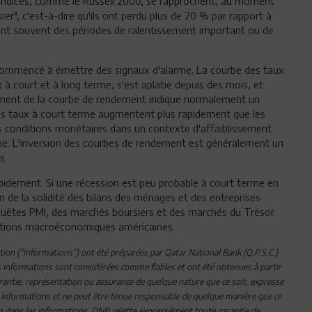
indices, comme le Russell 2000, se rapprochent, au moment
ier", c'est-à-dire qu'ils ont perdu plus de 20 % par rapport à
nt souvent des périodes de ralentissement important ou de
 commencé à émettre des signaux d'alarme. La courbe des taux
x à court et à long terme, s'est aplatie depuis des mois, et
sement de la courbe de rendement indique normalement un
es taux à court terme augmentent plus rapidement que les
s conditions monétaires dans un contexte d'affaiblissement
erme. L'inversion des courbes de rendement est généralement un
s.
apidement. Si une récession est peu probable à court terme en
 de la solidité des bilans des ménages et des entreprises
nquêtes PMI, des marchés boursiers et des marchés du Trésor
ditions macroéconomiques américaines.
ion ("Informations") ont été préparées par Qatar National Bank (Q.P.S.C.)
 Les informations sont considérées comme fiables et ont été obtenues à partir
rantie, représentation ou assurance de quelque nature que ce soit, expresse
 des informations et ne peut être tenue responsable de quelque manière que ce
on dans les informations. QNB rejette expressément toute garantie de