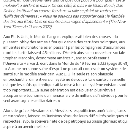
maladie", a déclaré le maire. De son côté, le maire de Miami Beach, Dan
Gelber, instituant un couvre-feu dans sa ville se plaint de toutes ces
fusillades démentes : « Nous ne pouvons pas supporter cela : la flambée
des tirs aux États-Unis ne montre aucun signe d'apaisement » (The New
York Times du 23 mars 2022)
.
Aux Etats Unis, le Mur de l’argent expliquerait bien des choses : du
puissant lobby des armes à feu qui décide des carrières politiques, aux
influentes multinationales en passant par les compagnies d’assurances
dont les tarifs laissent 45 millions d’Américains sans couverture sociale.
Stephen Margolin, économiste américain, ancien professeur à
l’Université Harvard, écrit dans le Monde du 19 février 2022 (page 30-31)
: « Aucune personne saine d’esprit ne pourrait concevoir un système de
santé sur le modèle américain. Aux E. U, la seule raison plausible
empêchant hardiment vers un système de couverture santé universelle
est que les coûts qu’impliquerait la mise à bas du système existant sont
trop importants….La jeune génération est de plus en plus rétive à
accepter une économie qui menace la vie de milliards d’individus pour le
seul avantage des milliardaires. »
Alors de grâce, Mesdames et Messieurs les politiciens américains, turcs
et européens, laissez les Tunisiens résoudre leurs difficultés politiques et
respectez, svp, la souveraineté de ce petit pays au passé glorieux et qui
aspire à un avenir meilleur.