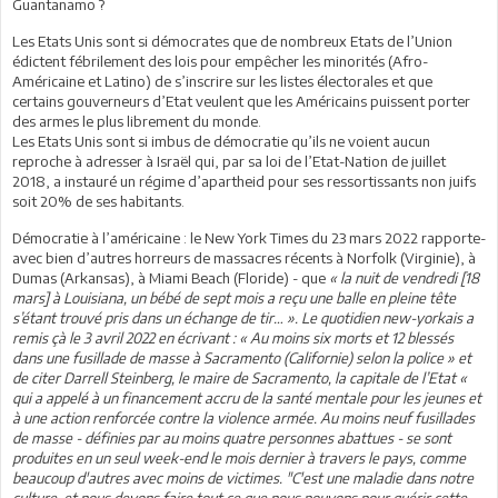
Guantanamo ?
Les Etats Unis sont si démocrates que de nombreux Etats de l’Union
édictent fébrilement des lois pour empêcher les minorités (Afro-
Américaine et Latino) de s’inscrire sur les listes électorales et que
certains gouverneurs d’Etat veulent que les Américains puissent porter
des armes le plus librement du monde.
Les Etats Unis sont si imbus de démocratie qu’ils ne voient aucun
reproche à adresser à Israël qui, par sa loi de l’Etat-Nation de juillet
2018, a instauré un régime d’apartheid pour ses ressortissants non juifs
soit 20% de ses habitants.
Démocratie à l’américaine : le New York Times du 23 mars 2022 rapporte-
avec bien d’autres horreurs de massacres récents à Norfolk (Virginie), à
Dumas (Arkansas), à Miami Beach (Floride) - que
« la nuit de vendredi [18
mars] à Louisiana, un bébé de sept mois a reçu une balle en pleine tête
s’étant trouvé pris dans un échange de tir… ». Le quotidien new-yorkais a
remis çà le 3 avril 2022 en écrivant : « Au moins six morts et 12 blessés
dans une fusillade de masse à Sacramento (Californie) selon la police » et
de citer Darrell Steinberg, le maire de Sacramento, la capitale de l’Etat «
qui a appelé à un financement accru de la santé mentale pour les jeunes et
à une action renforcée contre la violence armée. Au moins neuf fusillades
de masse - définies par au moins quatre personnes abattues - se sont
produites en un seul week-end le mois dernier à travers le pays, comme
beaucoup d'autres avec moins de victimes. "C'est une maladie dans notre
culture, et nous devons faire tout ce que nous pouvons pour guérir cette