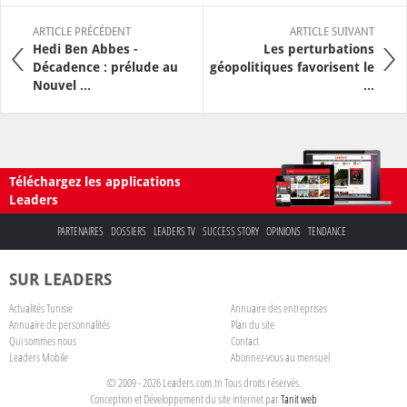
ARTICLE PRÉCÉDENT
ARTICLE SUIVANT
Hedi Ben Abbes -
Les perturbations
Décadence : prélude au
géopolitiques favorisent le
Nouvel ...
...
Téléchargez les applications
Leaders
PARTENAIRES
DOSSIERS
LEADERS TV
SUCCESS STORY
OPINIONS
TENDANCE
SUR LEADERS
Actualités Tunisie
Annuaire des entreprises
Annuaire de personnalités
Plan du site
Qui sommes nous
Contact
Leaders Mobile
Abonnez-vous au mensuel
© 2009 - 2026 Leaders.com.tn Tous droits réservés.
Conception et Développement du site internet par
Tanit web