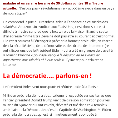
maladie et un salaire horaire de 30 dollars contre 18 à l’heure
N’est-ce pas « révolutionnaire » au XXIème siècle dans un pays
actuelle.
démocratique ?
On comprend la joie du Président Biden à l’annonce de ce succès des
salariés d’Amazon. Un syndicat aux Etats Unis, c’est donc si rare, si
difficile à mettre sur pied que le locataire de la Maison Blanche saute
d’allégresse ? Mme Uzra Zeya ne doit pas être au courant et c’est normal.
Elle est si souvent à l’étranger à prêcher la bonne parole, elle, en charge
de « la sécurité civile, de la démocratie et des droits de l’homme » (re-
ouf)! Espérons que le Président Biden - qui a créé un groupe de travail à
la Maison Blanche
« pour assurer que la décision de se syndiquer
appartienne aux salariés et à eux seuls »
- l’y invite pour éclairer sa
lanterne!
La démocratie…. parlons-en !
Le Président Biden veut nous punir et réduire l’aide à la Tunisie.
M. Biden prêche la démocratie… tellement respectée sur ses terres que
l’ancien président Donald Trump vient de dire son admiration pour les
mutins du 6 janvier qui ont envahi, dévasté et tué dans ce « temple »
américain de la Démocratie qu’est le Capitole de Washington. M. Biden
prêche la démocratie…qui est si minutieusement appliquée à