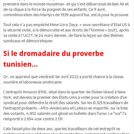
première dans le monde musulman- et qui s’est débarrassé de Ben Ali et
de sa clique à la force du poignet de ses enfants. Ce 9 avril,
commémoration des Martyrs de 1939 aujourd’hui, est là pour le prouver.
Tout cela n’a pas empêché Mme Uzra Zeya, « sous-secrétaire d’Etat US à
la sécurité civile, à la démocratie et aux droits de l’homme » (ouf), après
sa visite à l’UGTT, le 24 mars dernier, de faire la leçon sur des thèmes
syndicaux et démocratiques.
Si le dromadaire du proverbe
tunisien…
Or, on apprend que vendredi 1er avril 2022 a porté chance à la classe
ouvrière et laborieuse américaine.
L'entrepôt Amazon JFK8, situé dans le quartier de Staten Island à New
York, est devenu le premier des États-Unis à voter pour la création d'un
syndicat pour défendre le droit des salariés. Sur les 8.325 travailleurs de
l'entrepôt présents – Afro-Américains et Latinos en majorité- sur la liste
des votants, 4.852 salariés ont glissé un bulletin dans l'urne. Le "oui" l'a
remporté à 2.654 voix contre 2.131.
Cela faisait plus de deux ans, que les travailleurs de cet entrepôt se
mobilisaient pour réclamer plus de protection, notamment sanitaire face