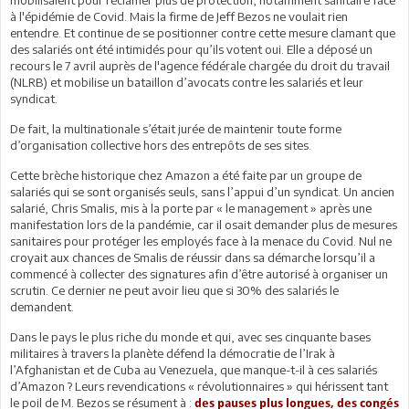
à l'épidémie de Covid. Mais la firme de Jeff Bezos ne voulait rien
entendre. Et continue de se positionner contre cette mesure clamant que
des salariés ont été intimidés pour qu’ils votent oui. Elle a déposé un
recours le 7 avril auprès de l'agence fédérale chargée du droit du travail
(NLRB) et mobilise un bataillon d’avocats contre les salariés et leur
syndicat.
De fait, la multinationale s’était jurée de maintenir toute forme
d’organisation collective hors des entrepôts de ses sites.
Cette brèche historique chez Amazon a été faite par un groupe de
salariés qui se sont organisés seuls, sans l’appui d’un syndicat. Un ancien
salarié, Chris Smalis, mis à la porte par « le management » après une
manifestation lors de la pandémie, car il osait demander plus de mesures
sanitaires pour protéger les employés face à la menace du Covid. Nul ne
croyait aux chances de Smalis de réussir dans sa démarche lorsqu’il a
commencé à collecter des signatures afin d’être autorisé à organiser un
scrutin. Ce dernier ne peut avoir lieu que si 30% des salariés le
demandent.
Dans le pays le plus riche du monde et qui, avec ses cinquante bases
militaires à travers la planète défend la démocratie de l’Irak à
l’Afghanistan et de Cuba au Venezuela, que manque-t-il à ces salariés
d’Amazon ? Leurs revendications « révolutionnaires » qui hérissent tant
le poil de M. Bezos se résument à :
des pauses plus longues, des congés