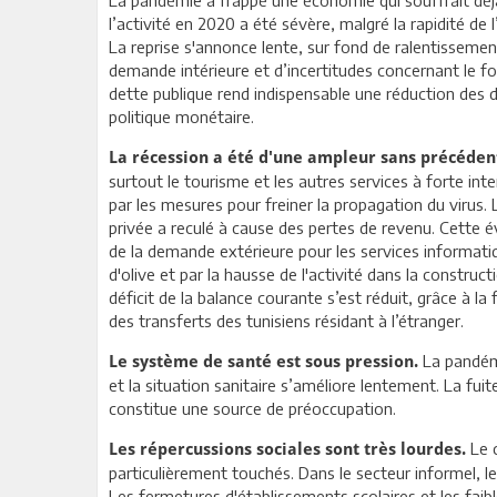
l’activité en 2020 a été sévère, malgré la rapidité de 
La reprise s'annonce lente, sur fond de ralentissemen
demande intérieure et d’incertitudes concernant le fo
dette publique rend indispensable une réduction des 
politique monétaire.
La récession a été d'une ampleur sans précéden
surtout le tourisme et les autres services à forte in
par les mesures pour freiner la propagation du virus
privée a reculé à cause des pertes de revenu. Cette 
de la demande extérieure pour les services informati
d'olive et par la hausse de l'activité dans la construc
déficit de la balance courante s’est réduit, grâce à l
des transferts des tunisiens résidant à l’étranger.
La pandémi
Le système de santé est sous pression.
et la situation sanitaire s’améliore lentement. La fu
constitue une source de préoccupation.
Le c
Les répercussions sociales sont très lourdes.
particulièrement touchés. Dans le secteur informel, le
Les fermetures d'établissements scolaires et les fai