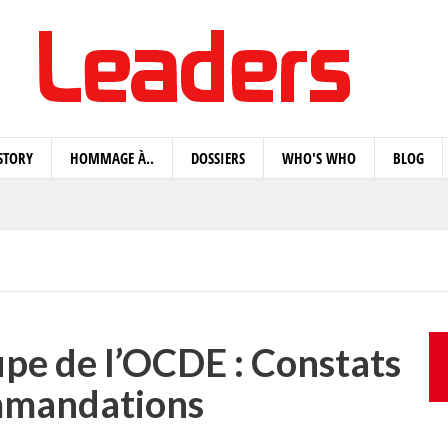
STORY
HOMMAGE À..
DOSSIERS
WHO'S WHO
BLOG
oupe de l’OCDE : Constats
mmandations