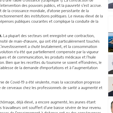
l’intervention des pouvoirs publics, et la pauvreté s’est accrue.
t de la croissance mondiale, d'atonie persistante de la
nctionnement des institutions politiques. Le niveau élevé de la
dépenses publiques courantes et complique la conduite de la
La plupart des secteurs ont enregistré une contraction,
t.
tensité de main-d'œuvre, qui ont été particulièrement touchés
. L’investissement a chuté brutalement, et la consommation
évolution n'a été que partiellement compensée par la vigueur
ques et de communication, les produits médicaux et l’huile
tion. Bien que les recettes du tourisme se soient effondrées, le
a faiblesse de la demande d'importations et à l’augmentation
e de Covid-19 a été virulente, mais la vaccination progresse
ite de cerveaux chez les professionnels de santé a augmenté et
hômage, déjà élevé, a encore augmenté, les jeunes étant
s travailleurs ont souffert d’une baisse sévère de leur revenu.
blesses de l’enseignement à distance ont eu des conséquences