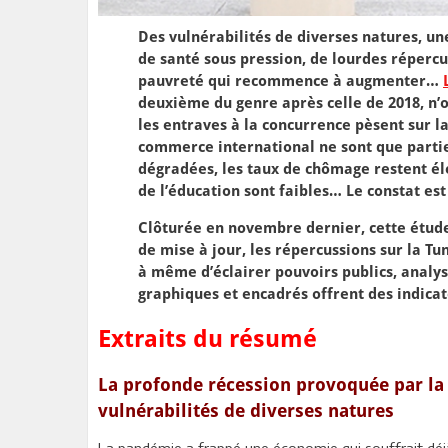
Des vulnérabilités de diverses natures, u
de santé sous pression, de lourdes répercu
pauvreté qui recommence à augmenter…
deuxième du genre après celle de 2018, n’o
les entraves à la concurrence pèsent sur l
commerce international ne sont que partiel
dégradées, les taux de chômage restent él
de l’éducation sont faibles… Le constat est
Clôturée en novembre dernier, cette étu
de mise à jour, les répercussions sur la Tu
à même d’éclairer pouvoirs publics, analyst
graphiques et encadrés offrent des indicat
Extraits du résumé
La profonde récession provoquée par la
vulnérabilités de diverses natures
La pandémie a frappé une économie qui souffrait déjà