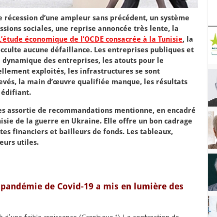
ne récession d’une ampleur sans précédent, un système
ssions sociales, une reprise annoncée très lente, la
L’étude économique de l’OCDE consacrée à la Tunisie
, la
cculte aucune défaillance. Les entreprises publiques et
a dynamique des entreprises, les atouts pour le
lement exploités, les infrastructures se sont
evés, la main d’œuvre qualifiée manque, les résultats
 édifiant.
des assortie de recommandations mentionne, en encadré
nisie de la guerre en Ukraine. Elle offre un bon cadrage
es financiers et bailleurs de fonds. Les tableaux,
eurs utiles.
 pandémie de Covid-19 a mis en lumière des
 d’une faible croissance (Graphique 1). La contraction de