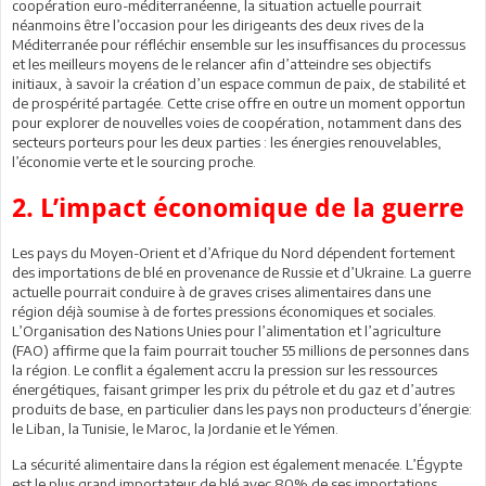
coopération euro-méditerranéenne, la situation actuelle pourrait
néanmoins être l’occasion pour les dirigeants des deux rives de la
Méditerranée pour réfléchir ensemble sur les insuffisances du processus
et les meilleurs moyens de le relancer afin d’atteindre ses objectifs
initiaux, à savoir la création d’un espace commun de paix, de stabilité et
de prospérité partagée. Cette crise offre en outre un moment opportun
pour explorer de nouvelles voies de coopération, notamment dans des
secteurs porteurs pour les deux parties : les énergies renouvelables,
l’économie verte et le sourcing proche.
2. L’impact économique de la guerre
Les pays du Moyen-Orient et d’Afrique du Nord dépendent fortement
des importations de blé en provenance de Russie et d’Ukraine. La guerre
actuelle pourrait conduire à de graves crises alimentaires dans une
région déjà soumise à de fortes pressions économiques et sociales.
L’Organisation des Nations Unies pour l’alimentation et l’agriculture
(FAO) affirme que la faim pourrait toucher 55 millions de personnes dans
la région. Le conflit a également accru la pression sur les ressources
énergétiques, faisant grimper les prix du pétrole et du gaz et d’autres
produits de base, en particulier dans les pays non producteurs d’énergie:
le Liban, la Tunisie, le Maroc, la Jordanie et le Yémen.
La sécurité alimentaire dans la région est également menacée. L’Égypte
est le plus grand importateur de blé avec 80% de ses importations