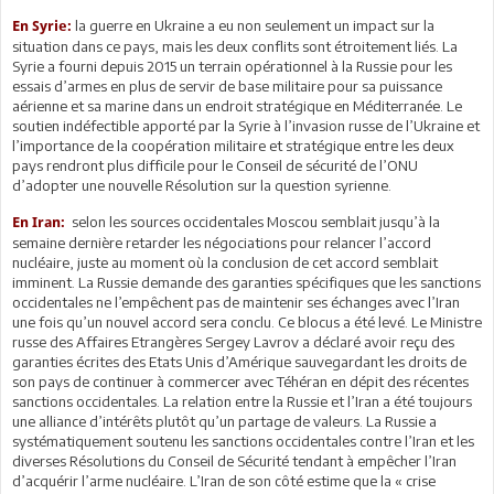
la guerre en Ukraine a eu non seulement un impact sur la
En Syrie:
situation dans ce pays, mais les deux conflits sont étroitement liés. La
Syrie a fourni depuis 2015 un terrain opérationnel à la Russie pour les
essais d’armes en plus de servir de base militaire pour sa puissance
aérienne et sa marine dans un endroit stratégique en Méditerranée. Le
soutien indéfectible apporté par la Syrie à l’invasion russe de l’Ukraine et
l’importance de la coopération militaire et stratégique entre les deux
pays rendront plus difficile pour le Conseil de sécurité de l’ONU
d’adopter une nouvelle Résolution sur la question syrienne.
selon les sources occidentales Moscou semblait jusqu’à la
En Iran:
semaine dernière retarder les négociations pour relancer l’accord
nucléaire, juste au moment où la conclusion de cet accord semblait
imminent. La Russie demande des garanties spécifiques que les sanctions
occidentales ne l’empêchent pas de maintenir ses échanges avec l’Iran
une fois qu’un nouvel accord sera conclu. Ce blocus a été levé. Le Ministre
russe des Affaires Etrangères Sergey Lavrov a déclaré avoir reçu des
garanties écrites des Etats Unis d’Amérique sauvegardant les droits de
son pays de continuer à commercer avec Téhéran en dépit des récentes
sanctions occidentales. La relation entre la Russie et l’Iran a été toujours
une alliance d’intérêts plutôt qu’un partage de valeurs. La Russie a
systématiquement soutenu les sanctions occidentales contre l’Iran et les
diverses Résolutions du Conseil de Sécurité tendant à empêcher l’Iran
d’acquérir l’arme nucléaire. L’Iran de son côté estime que la « crise