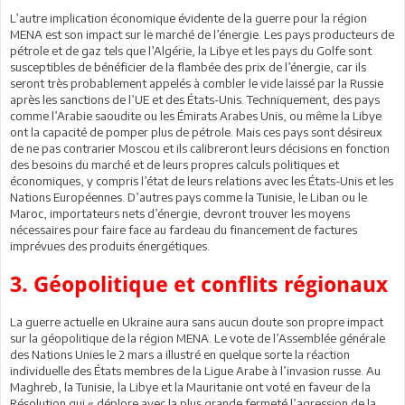
L’autre implication économique évidente de la guerre pour la région
MENA est son impact sur le marché de l’énergie. Les pays producteurs de
pétrole et de gaz tels que l’Algérie, la Libye et les pays du Golfe sont
susceptibles de bénéficier de la flambée des prix de l’énergie, car ils
seront très probablement appelés à combler le vide laissé par la Russie
après les sanctions de l’UE et des États-Unis. Techniquement, des pays
comme l’Arabie saoudite ou les Émirats Arabes Unis, ou même la Libye
ont la capacité de pomper plus de pétrole. Mais ces pays sont désireux
de ne pas contrarier Moscou et ils calibreront leurs décisions en fonction
des besoins du marché et de leurs propres calculs politiques et
économiques, y compris l’état de leurs relations avec les États-Unis et les
Nations Européennes. D’autres pays comme la Tunisie, le Liban ou le
Maroc, importateurs nets d’énergie, devront trouver les moyens
nécessaires pour faire face au fardeau du financement de factures
imprévues des produits énergétiques.
3. Géopolitique et conflits régionaux
La guerre actuelle en Ukraine aura sans aucun doute son propre impact
sur la géopolitique de la région MENA. Le vote de l’Assemblée générale
des Nations Unies le 2 mars a illustré en quelque sorte la réaction
individuelle des États membres de la Ligue Arabe à l’invasion russe. Au
Maghreb, la Tunisie, la Libye et la Mauritanie ont voté en faveur de la
Résolution qui « déplore avec la plus grande fermeté l’agression de la