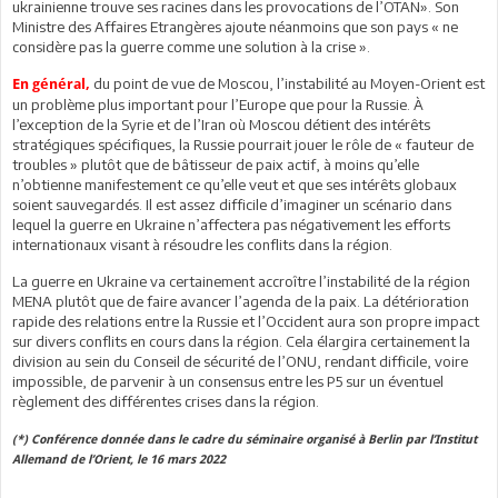
ukrainienne trouve ses racines dans les provocations de l’OTAN». Son
Ministre des Affaires Etrangères ajoute néanmoins que son pays « ne
considère pas la guerre comme une solution à la crise ».
du point de vue de Moscou, l’instabilité au Moyen-Orient est
En général,
un problème plus important pour l’Europe que pour la Russie. À
l’exception de la Syrie et de l’Iran où Moscou détient des intérêts
stratégiques spécifiques, la Russie pourrait jouer le rôle de « fauteur de
troubles » plutôt que de bâtisseur de paix actif, à moins qu’elle
n’obtienne manifestement ce qu’elle veut et que ses intérêts globaux
soient sauvegardés. Il est assez difficile d’imaginer un scénario dans
lequel la guerre en Ukraine n’affectera pas négativement les efforts
internationaux visant à résoudre les conflits dans la région.
La guerre en Ukraine va certainement accroître l’instabilité de la région
MENA plutôt que de faire avancer l’agenda de la paix. La détérioration
rapide des relations entre la Russie et l’Occident aura son propre impact
sur divers conflits en cours dans la région. Cela élargira certainement la
division au sein du Conseil de sécurité de l’ONU, rendant difficile, voire
impossible, de parvenir à un consensus entre les P5 sur un éventuel
règlement des différentes crises dans la région.
(*) Conférence donnée dans le cadre du séminaire organisé à Berlin par l’Institut
Allemand de l’Orient, le 16 mars 2022