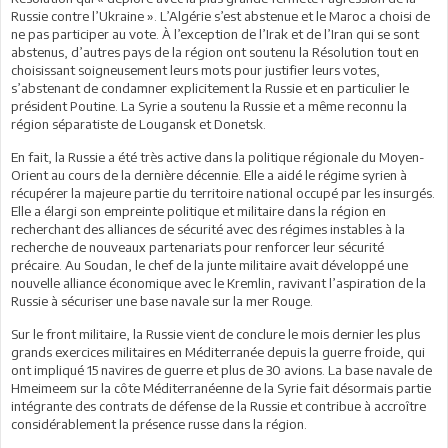
Russie contre l’Ukraine ». L’Algérie s’est abstenue et le Maroc a choisi de
ne pas participer au vote. À l’exception de l’Irak et de l’Iran qui se sont
abstenus, d’autres pays de la région ont soutenu la Résolution tout en
choisissant soigneusement leurs mots pour justifier leurs votes,
s’abstenant de condamner explicitement la Russie et en particulier le
président Poutine. La Syrie a soutenu la Russie et a même reconnu la
région séparatiste de Lougansk et Donetsk.
En fait, la Russie a été très active dans la politique régionale du Moyen-
Orient au cours de la dernière décennie. Elle a aidé le régime syrien à
récupérer la majeure partie du territoire national occupé par les insurgés.
Elle a élargi son empreinte politique et militaire dans la région en
recherchant des alliances de sécurité avec des régimes instables à la
recherche de nouveaux partenariats pour renforcer leur sécurité
précaire. Au Soudan, le chef de la junte militaire avait développé une
nouvelle alliance économique avec le Kremlin, ravivant l’aspiration de la
Russie à sécuriser une base navale sur la mer Rouge.
Sur le front militaire, la Russie vient de conclure le mois dernier les plus
grands exercices militaires en Méditerranée depuis la guerre froide, qui
ont impliqué 15 navires de guerre et plus de 30 avions. La base navale de
Hmeimeem sur la côte Méditerranéenne de la Syrie fait désormais partie
intégrante des contrats de défense de la Russie et contribue à accroître
considérablement la présence russe dans la région.