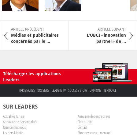
ARTICLE PRÉCÉDENT
ARTICLE SUIVANT
Médias et publicitaires
L’UBCI «innovation
concernés par le ...
partner» de ...
Téléchargez les applications
Leaders
PARTENAIRES
DOSSIERS
LEADERS TV
SUCCESS STORY
OPINIONS
TENDANCE
SUR LEADERS
Actualités Tunisie
Annuaire des entreprises
Annuaire de personnalités
Plan du site
Qui sommes nous
Contact
Leaders Mobile
Abonnez-vous au mensuel