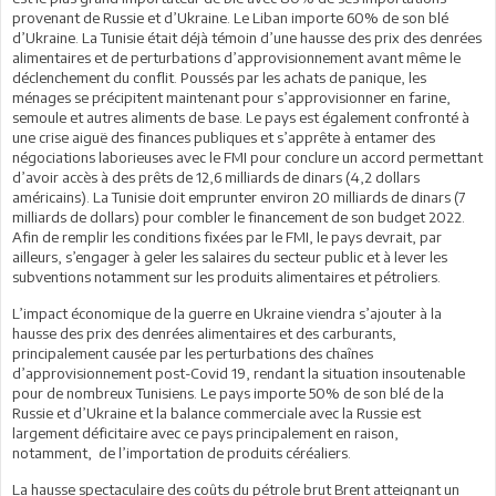
provenant de Russie et d’Ukraine. Le Liban importe 60% de son blé
d’Ukraine. La Tunisie était déjà témoin d’une hausse des prix des denrées
alimentaires et de perturbations d’approvisionnement avant même le
déclenchement du conflit. Poussés par les achats de panique, les
ménages se précipitent maintenant pour s’approvisionner en farine,
semoule et autres aliments de base. Le pays est également confronté à
une crise aiguë des finances publiques et s’apprête à entamer des
négociations laborieuses avec le FMI pour conclure un accord permettant
d’avoir accès à des prêts de 12,6 milliards de dinars (4,2 dollars
américains). La Tunisie doit emprunter environ 20 milliards de dinars (7
milliards de dollars) pour combler le financement de son budget 2022.
Afin de remplir les conditions fixées par le FMI, le pays devrait, par
ailleurs, s’engager à geler les salaires du secteur public et à lever les
subventions notamment sur les produits alimentaires et pétroliers.
L’impact économique de la guerre en Ukraine viendra s’ajouter à la
hausse des prix des denrées alimentaires et des carburants,
principalement causée par les perturbations des chaînes
d’approvisionnement post-Covid 19, rendant la situation insoutenable
pour de nombreux Tunisiens. Le pays importe 50% de son blé de la
Russie et d’Ukraine et la balance commerciale avec la Russie est
largement déficitaire avec ce pays principalement en raison,
notamment, de l’importation de produits céréaliers.
La hausse spectaculaire des coûts du pétrole brut Brent atteignant un