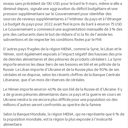
niveau sans précédent de 130 USD pour le baril le 9 mars, même si elle a
diminué depuis, signale une aggravation du déficit budgétaire et une
pression supplémentaire sur le Gouvernement pour identifier des
sources de revenus supplémentaires à l’intérieur du pays et à l’étranger.
Le budget du pays pour 2022 avait fixé le prix du baril à environ 75 USD.
Le Gouvernement a commencé une augmentation mensuelle de 3 % des
prix des carburants dans le but de réduire d’ici la fin de l’année les
subventions et de respecter les conditions fixées par le FMI.
D’autres pays fragiles de la région MENA, comme la Syrie, le Liban et le
Yémen, sont également exposés à l’impact négatif des hausses des prix
de denrées alimentaires et des pénuries de produits céréaliers. La Syrie
importe environ les deux tiers de ses besoins en blé et en pétrole de la
Russie. Le Liban importe d’Ukraine et de la Russie plus de 90% de ses
céréales et ne dispose, selon les récents chiffres de la Banque Centrale
Libanaise, que d’un mois de réserves de céréales.
Le Yémen importe environ 40% de son blé de la Russie et d’Ukraine. Il y
a de graves pénuries alimentaires dans ce pays et la guerre en cours en
Ukraine rendra la vie encore plus difficile pour une population où des
millions d’autres seront confrontés au spectre de la famine.
Selon la Banque Mondiale, la région MENA, qui ne représente que 6 % de
la population mondiale, est la région la plus exposée à l’insécurité
alimentaire.