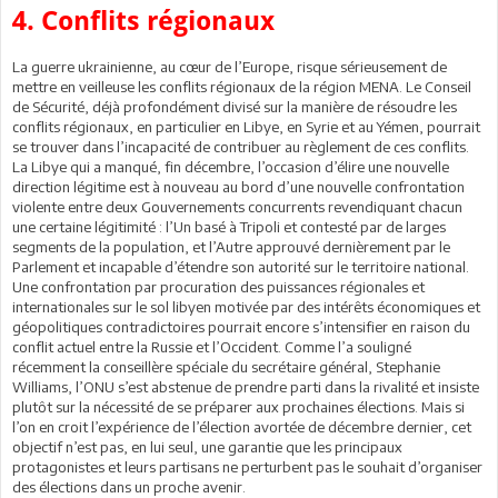
4. Conflits régionaux
La guerre ukrainienne, au cœur de l’Europe, risque sérieusement de
mettre en veilleuse les conflits régionaux de la région MENA. Le Conseil
de Sécurité, déjà profondément divisé sur la manière de résoudre les
conflits régionaux, en particulier en Libye, en Syrie et au Yémen, pourrait
se trouver dans l’incapacité de contribuer au règlement de ces conflits.
La Libye qui a manqué, fin décembre, l’occasion d’élire une nouvelle
direction légitime est à nouveau au bord d’une nouvelle confrontation
violente entre deux Gouvernements concurrents revendiquant chacun
une certaine légitimité : l’Un basé à Tripoli et contesté par de larges
segments de la population, et l’Autre approuvé dernièrement par le
Parlement et incapable d’étendre son autorité sur le territoire national.
Une confrontation par procuration des puissances régionales et
internationales sur le sol libyen motivée par des intérêts économiques et
géopolitiques contradictoires pourrait encore s’intensifier en raison du
conflit actuel entre la Russie et l’Occident. Comme l’a souligné
récemment la conseillère spéciale du secrétaire général, Stephanie
Williams, l’ONU s’est abstenue de prendre parti dans la rivalité et insiste
plutôt sur la nécessité de se préparer aux prochaines élections. Mais si
l’on en croit l’expérience de l’élection avortée de décembre dernier, cet
objectif n’est pas, en lui seul, une garantie que les principaux
protagonistes et leurs partisans ne perturbent pas le souhait d’organiser
des élections dans un proche avenir.