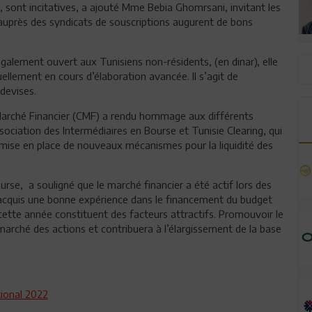
, sont incitatives, a ajouté Mme Bebia Ghomrsani, invitant les
s auprès des syndicats de souscriptions augurent de bons
galement ouvert aux Tunisiens non-résidents, (en dinar), elle
uellement en cours d’élaboration avancée. Il s’agit de
 devises.
 Marché Financier (CMF) a rendu hommage aux différents
ociation des Intermédiaires en Bourse et Tunisie Clearing, qui
a mise en place de nouveaux mécanismes pour la liquidité des
ourse, a souligné que le marché financier a été actif lors des
t acquis une bonne expérience dans le financement du budget
s cette année constituent des facteurs attractifs. Promouvoir le
e marché des actions et contribuera à l’élargissement de la base
tional 2022