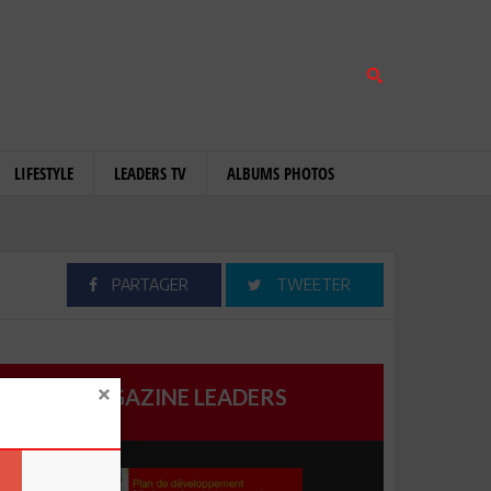
LIFESTYLE
LEADERS TV
ALBUMS PHOTOS
PARTAGER
TWEETER
MAGAZINE LEADERS