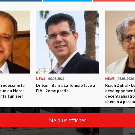
NEWS
- 06.08.2026
NEWS
- 06.08.2026
 redessine la
Dr Sami Bahri: La Tunisie face à
Riadh Zghal - L
ique du Nord:
l'IA - 2ème partie
développement:
 la Tunisie?
décentralisatio
chemin à parcou
Ne plus afficher