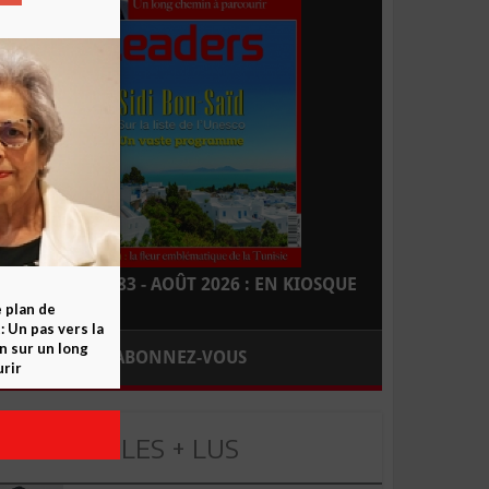
LEADERS N° 183 - AOÛT 2026 : EN KIOSQUE
e plan de
 Un pas vers la
n sur un long
ABONNEZ-VOUS
rir
LES + LUS