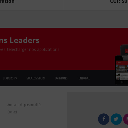
ration
OIT: Su
ons Leaders
ez télécharger nos applications
LEADERS TV
SUCCESS STORY
OPINIONS
TENDANCE
Annuaire de personnalités
Contact