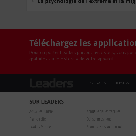
La psychologie de l’extrême et la mig
Téléchargez les applicati
Pour emporter Leaders partout avec vous, vous pouv
gratuites sur le « store » de votre appareil.
PARTENAIRES
DOSSIERS
SUR LEADERS
Actualités Tunisie
Annuaire des entreprises
Plan du site
Qui sommes nous
Leaders Mobile
Abonnez-vous au mensuel