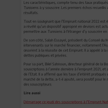
Les caractéristiques, compte tenu des taux pratiqués
Tunisiens à y souscrire. Les premiers échos recueilli
résultats.
Tout en soulignant que l’Emprunt national 2022 est é
a révélé qu’un dispositif approprié en devises est act
permettre aux Tunisiens à l’étranger d’y souscrire en
De son côté, Salah Essayel, président du Conseil du
intervenants sur le marché financier, notamment l’Ass
œuvrent à la réussite de cet Emprunt. Il a appelé à l
dettes publiques et privées.
Pour sa part, Bilel Sahnoun, directeur général de la B
souscriptions à l’année dernière à l’emprunt 2021, e
de l’Etat. Il a affirmé que les taux d’intérêt pratiqué
marché de la dette, a-t-il ajouté, sera positif pour l
des souscripteurs.
Lire aussi
Démarrage ce jeudi des souscriptions à l’Emprunt Na