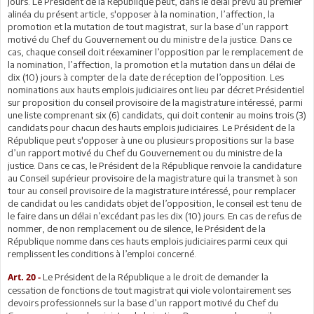
jours. Le Président de la République peut, dans le délai prévu au premier
alinéa du présent article, s'opposer à la nomination, l’affection, la
promotion et la mutation de tout magistrat, sur la base d’un rapport
motivé du Chef du Gouvernement ou du ministre de la justice. Dans ce
cas, chaque conseil doit réexaminer l’opposition par le remplacement de
la nomination, l’affection, la promotion et la mutation dans un délai de
dix (10) jours à compter de la date de réception de l’opposition. Les
nominations aux hauts emplois judiciaires ont lieu par décret Présidentiel
sur proposition du conseil provisoire de la magistrature intéressé, parmi
une liste comprenant six (6) candidats, qui doit contenir au moins trois (3)
candidats pour chacun des hauts emplois judiciaires. Le Président de la
République peut s'opposer à une ou plusieurs propositions sur la base
d’un rapport motivé du Chef du Gouvernement ou du ministre de la
justice. Dans ce cas, le Président de la République renvoie la candidature
au Conseil supérieur provisoire de la magistrature qui la transmet à son
tour au conseil provisoire de la magistrature intéressé, pour remplacer
de candidat ou les candidats objet de l’opposition, le conseil est tenu de
le faire dans un délai n’excédant pas les dix (10) jours. En cas de refus de
nommer, de non remplacement ou de silence, le Président de la
République nomme dans ces hauts emplois judiciaires parmi ceux qui
remplissent les conditions à l’emploi concerné.
Le Président de la République a le droit de demander la
Art. 20 -
cessation de fonctions de tout magistrat qui viole volontairement ses
devoirs professionnels sur la base d’un rapport motivé du Chef du