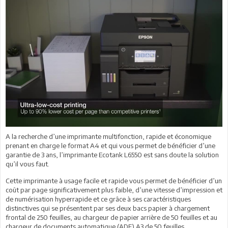
A la recherche d’une imprimante multifonction, rapide et économique
prenant en charge le format A4 et qui vous permet de bénéficier d’une
garantie de 3 ans, l’imprimante Ecotank L6550 est sans doute la solution
qu’il vous faut.
Cette imprimante à usage facile et rapide vous permet de bénéficier d’un
coût par page significativement plus faible, d’une vitesse d’impression et
de numérisation hyperrapide et ce grâce à ses caractéristiques
distinctives qui se présentent par ses deux bacs papier à chargement
frontal de 250 feuilles, au chargeur de papier arrière de 50 feuilles et au
chargeur de documents automatique (ADF) A3 de 50 feuilles.