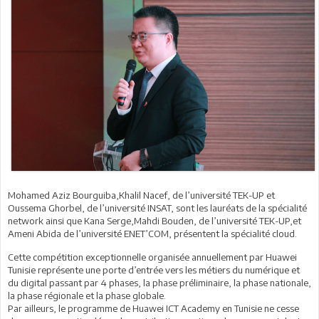
Mohamed Aziz Bourguiba,Khalil Nacef, de l’université TEK-UP et
Oussema Ghorbel, de l’université INSAT, sont les lauréats de la spécialité
network ainsi que Kana Serge,Mahdi Bouden, de l’université TEK-UP,et
Ameni Abida de l’université ENET’COM, présentent la spécialité cloud.
Cette compétition exceptionnelle organisée annuellement par Huawei
Tunisie représente une porte d’entrée vers les métiers du numérique et
du digital passant par 4 phases, la phase préliminaire, la phase nationale,
la phase régionale et la phase globale.
Par ailleurs, le programme de Huawei ICT Academy en Tunisie ne cesse