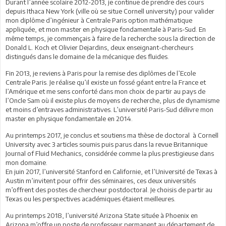
Durant l’année scolaire 2012-2013, je continue de prendre des cours
depuis Ithaca New York (ville où se situe Cornell university) pour valider
mon diplôme d’ingénieur à Centrale Paris option mathématique
appliquée, et mon master en physique fondamentale à Paris-Sud. En
même temps, je commençais à faire de la recherche sous la direction de
Donald L. Koch et Olivier Dejardins, deux enseignant-chercheurs
distingués dans le domaine de la mécanique des fluides.
Fin 2013, je reviens à Paris pour la remise des diplômes de l’Ecole
Centrale Paris. Je réalise qu’il existe un fossé géant entre la France et
l’Amérique et me sens conforté dans mon choix de partir au pays de
l’Oncle Sam où il existe plus de moyens de recherche, plus de dynamisme
et moins d’entraves administratives. L’université Paris-Sud délivre mon
master en physique fondamentale en 2014.
Au printemps 2017, je conclus et soutiens ma thèse de doctoral à Cornell
University avec 3 articles soumis puis parus dans la revue Britannique
Journal of Fluid Mechanics, considérée comme la plus prestigieuse dans
mon domaine.
En juin 2017, l’université Stanford en Californie, et l’Université de Texas à
Austin m’invitent pour offrir des séminaires, ces deux universités
m’offrent des postes de chercheur postdoctoral. Je choisis de partir au
Texas ou les perspectives académiques étaient meilleures.
Au printemps 2018, l’université Arizona State située à Phoenix en
Arizona m’offre un poste de professeur permanent au département de