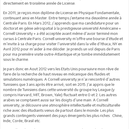
directement en troisième année de License.
En 2011, je reçois mon diplôme de License en Physique Fondamentale,
continuant ainsi en Master. Entre temps j’entame ma deuxième année à
Centrale Paris. En Mars 2012, j’apprends que ma candidature pour un
doctorat en génie aérospatial à la prestigieuse université Américaine «
Cornell University » a été acceptée avant même d’avoir terminé mon
cursus à Centrale Paris. Cornell university m’offre une bourse d’étude et
m’invite à sa charge pour visiter l’université dans la ville d’Ithaca, NY en
Avril 2012 pour m’aider à me décider. Je prends un vol depuis de Paris
pour ma première visite outre-Atlantique et je tombe immédiatement
sous le charme.
Je pars donc en Aout 2012 vers les Etats Unis poursuivre mon rêve de
faire de la recherche de haut niveau en mécanique des fluides et
simulations numériques. A Cornell university je n’ai rencontré d’autres
Tunisiens que 3 ans après être arrivé, soit en 2015. J’ai appris que le
nombre de Tunisiens dans cette université du groupe Ivy League (y
compris Harvard, MIT, Brown, Yale) fluctuait entre 0 et 2. Les autres
arabes se comptaient aussi sur les doigts d’une main. A Cornell
university, je découvre une atmosphère intellectuelle et multiculturelle
riche avec des étudiants venus de partout dans le monde. Les plus
grands contingents viennent des pays émergents les plus riches : Chine,
Inde, Corée, Brasil etc.