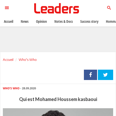
Accueil
News
Opinion
Notes & Docs
Success story
Homma
Accueil
Who's Who
WHO'S WHO
- 28.09.2020
Qui est Mohamed Houssem kasbaoui