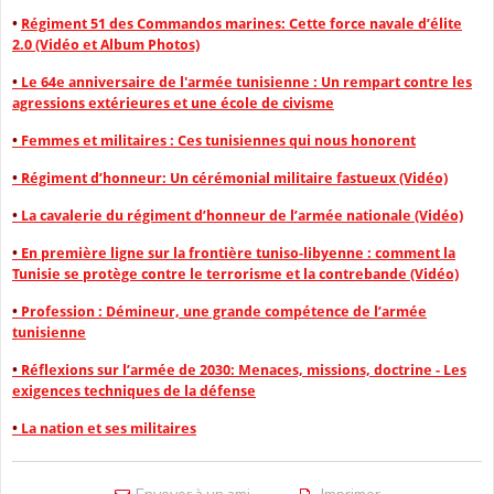
•
Régiment 51 des Commandos marines: Cette force navale d’élite
2.0 (Vidéo et Album Photos)
•
Le 64e anniversaire de l'armée tunisienne : Un rempart contre les
agressions extérieures et une école de civisme
•
Femmes et militaires : Ces tunisiennes qui nous honorent
•
Régiment d’honneur: Un cérémonial militaire fastueux (Vidéo)
•
La cavalerie du régiment d’honneur de l’armée nationale (Vidéo)
•
En première ligne sur la frontière tuniso-libyenne : comment la
Tunisie se protège contre le terrorisme et la contrebande (Vidéo)
•
Profession : Démineur, une grande compétence de l’armée
tunisienne
•
Réflexions sur l’armée de 2030: Menaces, missions, doctrine - Les
exigences techniques de la défense
•
La nation et ses militaires