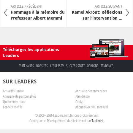
ARTICLE PRÉCÉDENT
ARTICLE SUIVANT
Hommage à la mémoire du
Kamel Akrout: Réflexions
Professeur Albert Memmi
sur l’intervention ...
Téléchargez les applications
Leaders
PARTENAIRES
DOSSIERS
LEADERS TV
SUCCESS STORY
OPINIONS
TENDANCE
SUR LEADERS
Actualités Tunisie
Annuaire des entreprises
Annuaire de personnalités
Plan du site
Qui sommes nous
Contact
Leaders Mobile
Abonnez-vous au mensuel
© 2009 - 2026 Leaders.com.tn Tous droits réservés.
Conception et Développement du site internet par
Tanit web