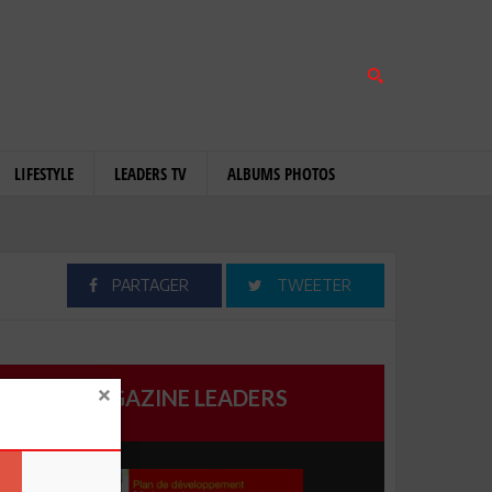
LIFESTYLE
LEADERS TV
ALBUMS PHOTOS
PARTAGER
TWEETER
MAGAZINE LEADERS