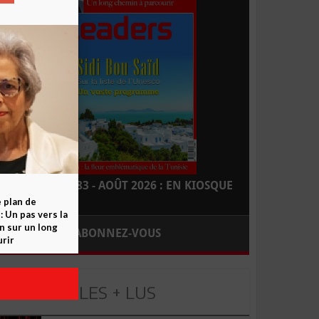
LEADERS N° 183 - AOÛT 2026 : EN KIOSQUE
e plan de
 Un pas vers la
n sur un long
ABONNEZ-VOUS
rir
LES + LUS