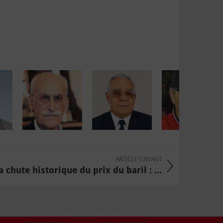
ARTICLE SUIVANT
a chute historique du prix du baril : ...