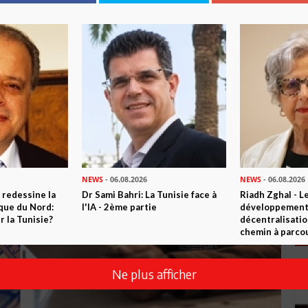
NEWS
- 06.08.2026
NEWS
- 06.08.2026
 redessine la
Dr Sami Bahri: La Tunisie face à
Riadh Zghal - L
ique du Nord:
l'IA - 2ème partie
développement:
 la Tunisie?
décentralisatio
chemin à parcou
Ne plus afficher