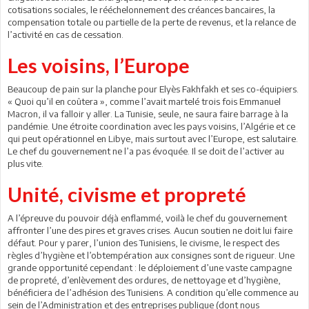
cotisations sociales, le rééchelonnement des créances bancaires, la
compensation totale ou partielle de la perte de revenus, et la relance de
l’activité en cas de cessation.
Les voisins, l’Europe
Beaucoup de pain sur la planche pour Elyès Fakhfakh et ses co-équipiers.
« Quoi qu’il en coûtera », comme l’avait martelé trois fois Emmanuel
Macron, il va falloir y aller. La Tunisie, seule, ne saura faire barrage à la
pandémie. Une étroite coordination avec les pays voisins, l’Algérie et ce
qui peut opérationnel en Libye, mais surtout avec l’Europe, est salutaire.
Le chef du gouvernement ne l’a pas évoquée. Il se doit de l’activer au
plus vite.
Unité, civisme et propreté
A l’épreuve du pouvoir déjà enflammé, voilà le chef du gouvernement
affronter l’une des pires et graves crises. Aucun soutien ne doit lui faire
défaut. Pour y parer, l’union des Tunisiens, le civisme, le respect des
règles d’hygiène et l’obtempération aux consignes sont de rigueur. Une
grande opportunité cependant : le déploiement d’une vaste campagne
de propreté, d’enlèvement des ordures, de nettoyage et d’hygiène,
bénéficiera de l’adhésion des Tunisiens. A condition qu’elle commence au
sein de l’Administration et des entreprises publique (dont nous