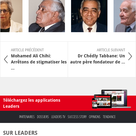
ARTICLE PRÉCÉDENT
ARTICLE SUIVANT
Mohamed Ali Chihi:
Dr Chédly Tabbane: Un
Arrêtons de stigmatiser les
autre père fondateur de ...
...
Téléchargez les applications
Leaders
PARTENAIRES
DOSSIERS
LEADERS TV
SUCCESS STORY
OPINIONS
TENDANCE
SUR LEADERS