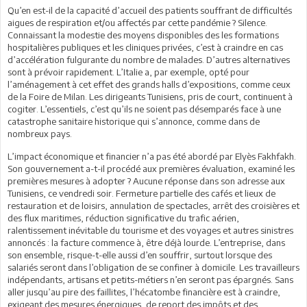
Qu’en est-il de la capacité d’accueil des patients souffrant de difficultés
aigues de respiration et/ou affectés par cette pandémie ? Silence.
Connaissant la modestie des moyens disponibles des les formations
hospitalières publiques et les cliniques privées, c’est à craindre en cas
d’accélération fulgurante du nombre de malades. D’autres alternatives
sont à prévoir rapidement. L’Italie a, par exemple, opté pour
l’aménagement à cet effet des grands halls d’expositions, comme ceux
de la Foire de Milan. Les dirigeants Tunisiens, pris de court, continuent à
cogiter. L’essentiels, c’est qu’ils ne soient pas désemparés face à une
catastrophe sanitaire historique qui s’annonce, comme dans de
nombreux pays.
L’impact économique et financier n’a pas été abordé par Elyès Fakhfakh.
Son gouvernement a-t-il procédé aux premières évaluation, examiné les
premières mesures à adopter ? Aucune réponse dans son adresse aux
Tunisiens, ce vendredi soir. Fermeture partielle des cafés et lieux de
restauration et de loisirs, annulation de spectacles, arrêt des croisières et
des flux maritimes, réduction significative du trafic aérien,
ralentissement inévitable du tourisme et des voyages et autres sinistres
annoncés : la facture commence à, être déjà lourde. L’entreprise, dans
son ensemble, risque-t-elle aussi d’en souffrir, surtout lorsque des
salariés seront dans l’obligation de se confiner à domicile. Les travailleurs
indépendants, artisans et petits-métiers n’en seront pas épargnés. Sans
aller jusqu’au pire des faillites, l’hécatombe financière est à craindre,
exigeant des mesures énergiques, de report des impôts et des