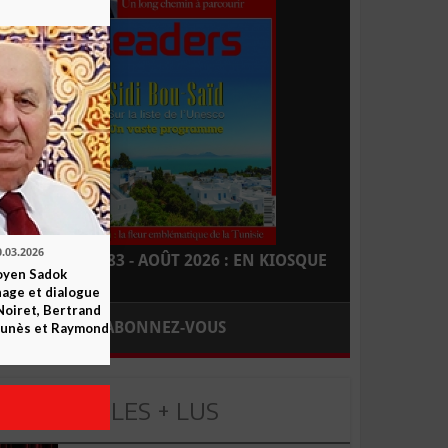
0.03.2026
LEADERS N° 183 - AOÛT 2026 : EN KIOSQUE
yen Sadok
nage et dialogue
Noiret, Bertrand
ABONNEZ-VOUS
 Funès et Raymond
LES + LUS