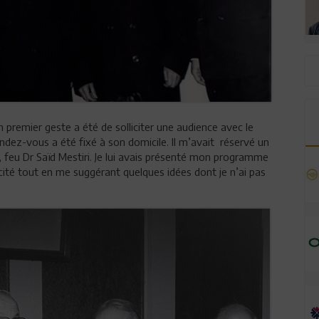
premier geste a été de solliciter une audience avec le
ndez-vous a été fixé à son domicile. Il m’avait réservé un
mi, feu Dr Saïd Mestiri. Je lui avais présenté mon programme
licité tout en me suggérant quelques idées dont je n’ai pas