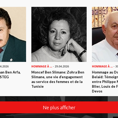
04.2026
HOMMAGE À ...
- 29.04.2026
HOMMAGE À ...
- 3
n Ben Arfa,
Moncef Ben Slimane: Zohra Ben
Hommage au Do
 STEG
Slimane, une vie d’engagement
Belaïd: Témoig
au service des femmes et de la
entre Philippe 
Tunisie
Blier, Louis de
Devos
Ne plus afficher