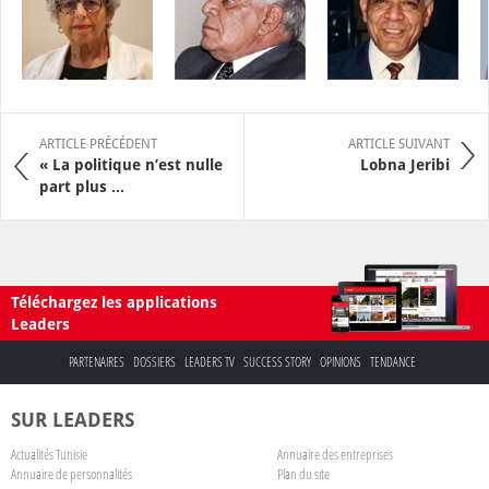
ARTICLE PRÉCÉDENT
ARTICLE SUIVANT
« La politique n’est nulle
Lobna Jeribi
part plus ...
Téléchargez les applications
Leaders
PARTENAIRES
DOSSIERS
LEADERS TV
SUCCESS STORY
OPINIONS
TENDANCE
SUR LEADERS
Actualités Tunisie
Annuaire des entreprises
Annuaire de personnalités
Plan du site