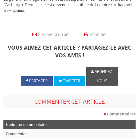
(Carthage). Depuis, elle est devenue la capitale de l’empire carthaginois
en Hispania.
Envoyer à un ami
Imprimer
VOUS AIMEZ CET ARTICLE ? PARTAGEZ-LE AVEC
VOS AMIS !
ABONNEZ-
PARTAGER
TWEETER
VOUS
COMMENTER CET ARTICLE
0
Commentaires
Ecrire un commentaire
Commenter