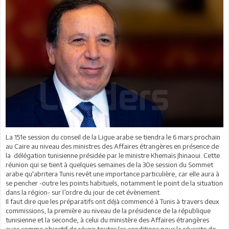
La 151e session du conseil de la Ligue arabe se tiendra le 6 mars prochain
au Caire au niveau des ministres des Affaires étrangères en présence de
la délégation tunisienne présidée par le ministre Khemaïs Jhinaoui. Cette
réunion qui se tient à quelques semaines de la 30e session du Sommet
arabe qu'abritera Tunis revêt une importance particulière, car elle aura à
se pencher -outre les points habituels, notamment le point de la situation
dans la région- sur l’ordre du jour de cet évènement.
Il faut dire que les préparatifs ont déjà commencé à Tunis à travers deux
commissions, la première au niveau de la présidence de la république
tunisienne et la seconde, à celui du ministère des Affaires étrangères
avec comme objectif de réunir toutes les conditions pour la réussite de