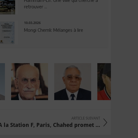
Hammam-Lif: Une ville qui cherche à
retrouver ...
10.03.2026
Mongi Chemli: Mélanges à lire
ARTICLE SUIVANT
A la Station F, Paris, Chahed promet ...