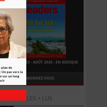
LEADERS N° 183 - AOÛT 2026 : EN KIOSQUE
e plan de
 Un pas vers la
n sur un long
ABONNEZ-VOUS
rir
LES + LUS