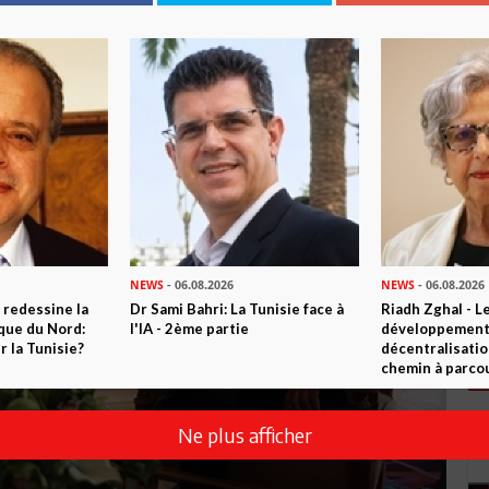
NEWS
- 06.08.2026
NEWS
- 06.08.2026
 redessine la
Dr Sami Bahri: La Tunisie face à
Riadh Zghal - L
ique du Nord:
l'IA - 2ème partie
développement:
 la Tunisie?
décentralisatio
chemin à parcou
Ne plus afficher