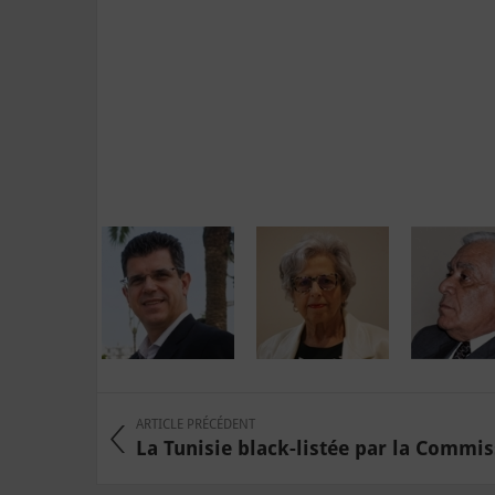
ARTICLE PRÉCÉDENT
La Tunisie black-listée par la Commiss