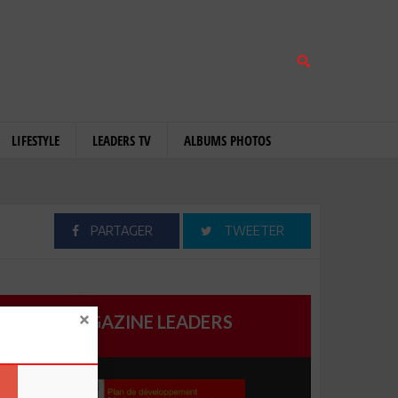
LIFESTYLE
LEADERS TV
ALBUMS PHOTOS
PARTAGER
TWEETER
MAGAZINE LEADERS