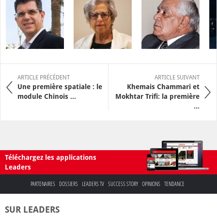
ARTICLE PRÉCÉDENT
ARTICLE SUIVANT
Une première spatiale : le
Khemais Chammari et
module Chinois ...
Mokhtar Trifi: la première
...
Téléchargez les applications
Leaders
PARTENAIRES
DOSSIERS
LEADERS TV
SUCCESS STORY
OPINIONS
TENDANCE
SUR LEADERS