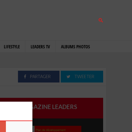
LIFESTYLE
LEADERS TV
ALBUMS PHOTOS
PARTAGER
TWEETER
MAGAZINE LEADERS