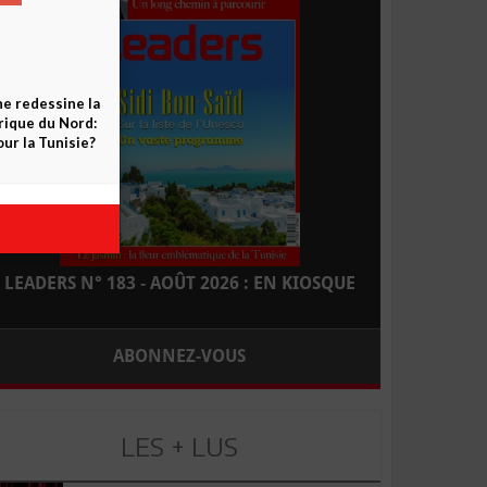
ne redessine la
frique du Nord:
ur la Tunisie?
LEADERS N° 183 - AOÛT 2026 : EN KIOSQUE
ABONNEZ-VOUS
LES + LUS