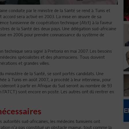
ne conduite par le ministre de la Santé se rend à Tunis et
et accord sera activé en 2003. La mise en œuvre de sa
nce tunisienne de coopération technique (Atct) à la faveur
istres de la Santé des deux pays. Une délégation sud-africaine
unisie en 2006 pour prendre connaissance du système de
n technique sera signé à Pretoria en mai 2007. Les besoins
médecins spécialistes et des pharmaciens. Tous doivent
érations et grandes villes.
du ministère de la Santé, se sont portés candidats. Une
ée à Tunis en août 2007, a procédé à leur interview, pour
écideront à partir en Afrique du Sud seront au nombre de 93
 l’ATCT) sont encore en poste. Les autres ont dû rentrer en
nécessaires
s autorités sud-africaines, les médecins tunisiens ont
égration n’a pas constitué un obstacle majeur, tout comme la