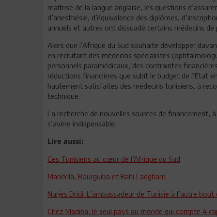
maîtrise de la langue anglaise, les questions d’assure
d’anesthésie, d’équivalence des diplômes, d’inscription 
annuels et autres ont dissuadé certains médecins de p
Alors que l’Afrique du Sud souhaite développer dava
en recrutant des médecins spécialistes (ophtalmologue
personnels paramédicaux, des contraintes financières s
réductions financières que subit le budget de l’Etat e
hautement satisfaites des médecins tunisiens, à reco
technique.
La recherche de nouvelles sources de financement, à
s’avère indispensable.
Lire aussi:
Ces Tunisiens au cœur de l’Afrique du Sud
Mandela, Bourguiba et Bahi Ladgham
Narjes Dridi: L’ambassadeur de Tunisie à l’autre bout 
Chez Madiba, le seul pays au monde qui compte 4 cap