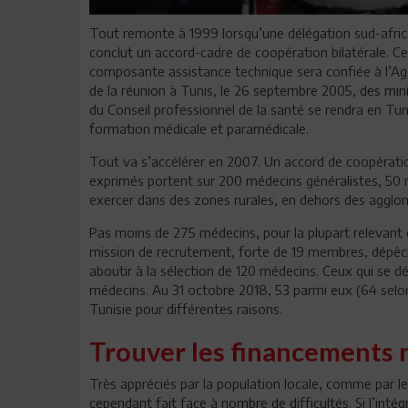
Tout remonte à 1999 lorsqu’une délégation sud-africai
conclut un accord-cadre de coopération bilatérale. C
composante assistance technique sera confiée à l’Age
de la réunion à Tunis, le 26 septembre 2005, des min
du Conseil professionnel de la santé se rendra en T
formation médicale et paramédicale.
Tout va s’accélérer en 2007. Un accord de coopératio
exprimés portent sur 200 médecins généralistes, 50 
exercer dans des zones rurales, en dehors des agglom
Pas moins de 275 médecins, pour la plupart relevant 
mission de recrutement, forte de 19 membres, dépêch
aboutir à la sélection de 120 médecins. Ceux qui se d
médecins. Au 31 octobre 2018, 53 parmi eux (64 selon
Tunisie pour différentes raisons.
Trouver les financements 
Très appréciés par la population locale, comme par le
cependant fait face à nombre de difficultés. Si l’int