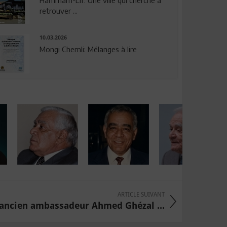
Hammam-Lif: Une ville qui cherche à
retrouver ...
10.03.2026
Mongi Chemli: Mélanges à lire
ARTICLE SUIVANT
'ancien ambassadeur Ahmed Ghézal ...