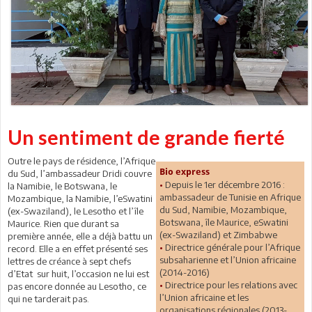
Un sentiment de grande fierté
Outre le pays de résidence, l’Afrique
Bio express
du Sud, l’ambassadeur Dridi couvre
•
Depuis le 1er décembre 2016 :
la Namibie, le Botswana, le
ambassadeur de Tunisie en Afrique
Mozambique, la Namibie, l’eSwatini
du Sud, Namibie, Mozambique,
(ex-Swaziland), le Lesotho et l’île
Botswana, île Maurice, eSwatini
Maurice. Rien que durant sa
(ex-Swaziland) et Zimbabwe
première année, elle a déjà battu un
•
Directrice générale pour l’Afrique
record. Elle a en effet présenté ses
subsaharienne et l’Union africaine
lettres de créance à sept chefs
(2014-2016)
d’Etat sur huit, l’occasion ne lui est
•
Directrice pour les relations avec
pas encore donnée au Lesotho, ce
l’Union africaine et les
qui ne tarderait pas.
organisations régionales (2013-