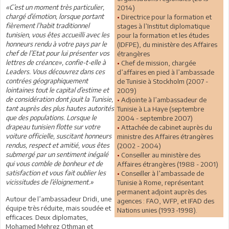
«C’est un moment très particulier,
2014)
chargé d’émotion, lorsque portant
•
Directrice pour la formation et
fièrement l’habit traditionnel
stages à l’Institut diplomatique
tunisien, vous êtes accueilli avec les
pour la formation et les études
honneurs rendu à votre pays par le
(IDFPE), du ministère des Affaires
chef de l’Etat pour lui présenter vos
étrangères
lettres de créance», confie-t-elle à
•
Chef de mission, chargée
Leaders. Vous découvrez dans ces
d’affaires en pied à l’ambassade
contrées géographiquement
de Tunisie à Stockholm (2007 -
lointaines tout le capital d’estime et
2009)
de considération dont jouit la Tunisie,
•
Adjointe à l’ambassadeur de
tant auprès des plus hautes autorités
Tunisie à La Haye (septembre
que des populations. Lorsque le
2004 - septembre 2007)
drapeau tunisien flotte sur votre
•
Attachée de cabinet auprès du
voiture officielle, suscitant honneurs
ministre des Affaires étrangères
rendus, respect et amitié, vous êtes
(2002 - 2004)
submergé par un sentiment inégalé
•
Conseiller au ministère des
qui vous comble de bonheur et de
Affaires étrangères (1988 - 2001)
satisfaction et vous fait oublier les
•
Conseiller à l’ambassade de
vicissitudes de l’éloignement.»
Tunisie à Rome, représentant
permanent adjoint auprès des
Autour de l’ambassadeur Dridi, une
agences : FAO, WFP, et IFAD des
équipe très réduite, mais soudée et
Nations unies (1993 -1998).
efficaces. Deux diplomates,
Mohamed Mehrez Othman et