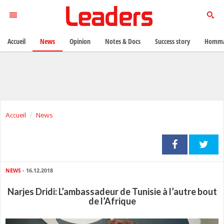
Accueil
News
Opinion
Notes & Docs
Success story
Homma
Accueil
News
NEWS
- 16.12.2018
Narjes Dridi: L’ambassadeur de Tunisie à l’autre bout
de l’Afrique