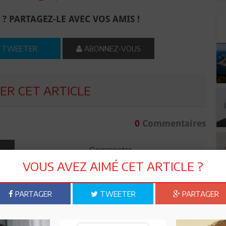
 ? PARTAGEZ-LE AVEC VOS AMIS !
TWEETER
ABONNEZ-VOUS
R CET ARTICLE
0
Commentaires
Commenter
VOUS AVEZ AIMÉ CET ARTICLE ?
PARTAGER
TWEETER
PARTAGER