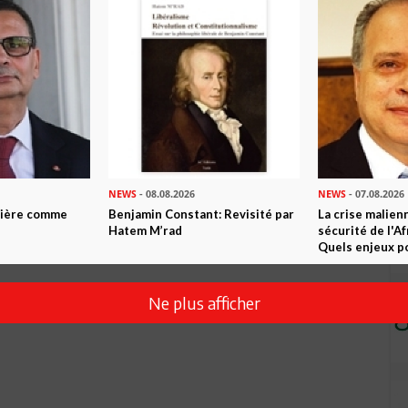
Envoyer
NEWS
- 08.08.2026
NEWS
- 07.08.2026
ntière comme
Benjamin Constant: Revisité par
La crise malien
Hatem M’rad
sécurité de l'A
Quels enjeux po
Ne plus afficher