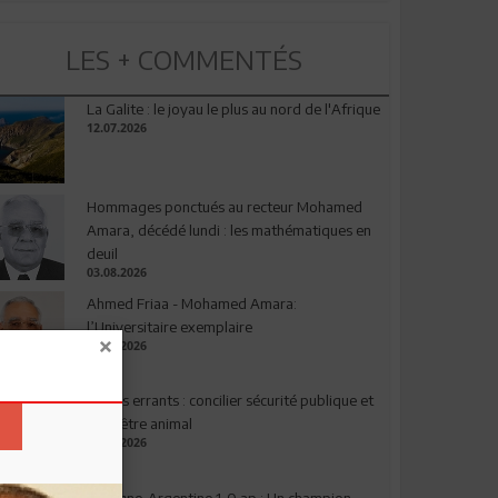
LES + COMMENTÉS
La Galite : le joyau le plus au nord de l'Afrique
12.07.2026
Hommages ponctués au recteur Mohamed
Amara, décédé lundi : les mathématiques en
deuil
03.08.2026
Ahmed Friaa - Mohamed Amara:
l’Universitaire exemplaire
04.08.2026
Chiens errants : concilier sécurité publique et
bien-être animal
17.07.2026
Espagne-Argentine 1-0 ap : Un champion