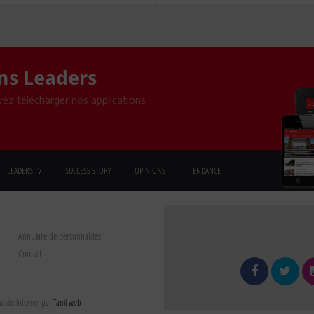
ons Leaders
ez télécharger nos applications
LEADERS TV
SUCCESS STORY
OPINIONS
TENDANCE
Annuaire de personnalités
Contact
 site internet par
Tanit web