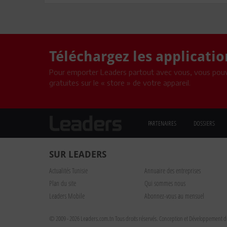
Téléchargez les applicati
Pour emporter Leaders partout avec vous, vous pouv
gratuites sur le « store » de votre appareil.
PARTENAIRES
DOSSIERS
SUR LEADERS
Actualités Tunisie
Annuaire des entreprises
Plan du site
Qui sommes nous
Leaders Mobile
Abonnez-vous au mensuel
© 2009 - 2026 Leaders.com.tn Tous droits réservés.
Conception et Développement du