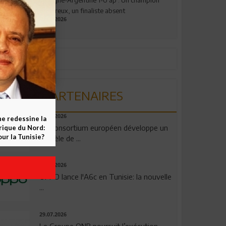
valeureux, un finaliste absent
19.07.2026
PARTENAIRES
06.08.2026
ne redessine la
Un consortium européen développe un
frique du Nord:
ur la Tunisie?
modèle de ...
04.08.2026
OPPO lance l'A6c en Tunisie: la nouvelle
...
29.07.2026
Le Groupe QNB poursuit l’exécution