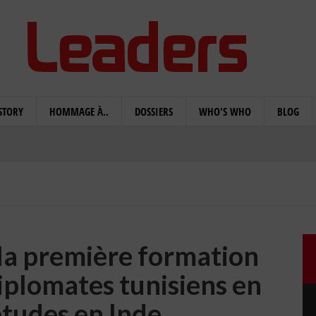
STORY
HOMMAGE À..
DOSSIERS
WHO'S WHO
BLOG
 la première formation
diplomates tunisiens en
études en Inde