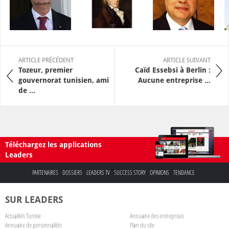
ARTICLE PRÉCÉDENT
ARTICLE SUIVANT
Tozeur, premier
Caïd Essebsi à Berlin :
gouvernorat tunisien, ami
Aucune entreprise ...
de ...
Téléchargez les applications
Leaders
PARTENAIRES
DOSSIERS
LEADERS TV
SUCCESS STORY
OPINIONS
TENDANCE
SUR LEADERS
Actualités Tunisie
Annuaire des entreprises
Annuaire de personnalités
Plan du site