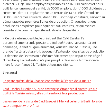
bien fier. « Déjà, nous employons pas moins de 16.000 salariés et nous
voilà lancer une nouvelle unité, de 5000 emplois, dont 1000 diplômés du
supérieur, dira-t-il. Implantée sur un terrain de 10 ha, elle s’étend sur
50.000 m2 carrés couverts, dont 6.000 sont déjà construits, servant au
démarrage des premières lignes de production. Chaque jour, nous
produisons des pièces pour équiper 1700 voitures, ce qui est bien
considérable comme capacité industrielle de qualité. »
« Ce qui a été impossible, le président Béji Caïd Essebsi l’a
personnellement rendu possible, a indiqué Rouissi, associant à cet
hommage, le chef du gouvernement, Youssef Chahed. C’est là, une
grande fierté, ajoutera-t-il, évoquant l’extension des sites de production.
La décision de l’extension a été immédiatement prise par notre siège à
Nuremberg. La réalisation n’a pas pris plus de 4 mois. Notre société
mère fait confiance à la Tunisie et tous nos clients;
Lire aussi
Le geste spécial de la Chancelière Merkel à l’égard de la Tunisie
Caïd Essebsi à Berlin : Aucune entreprise étrangère d'envergure n’a
quitté la Tunisie, mieux, elles ont renforcé leur production
Les enjeux de la visite de Caïd Essebsi à Merkel ce lundi à Berlin lors du
G20 Compact with Africa