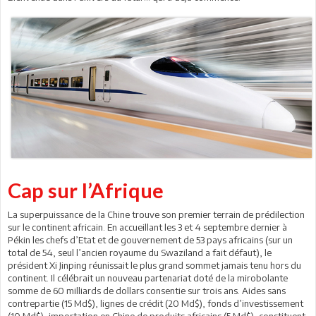
Cap sur l’Afrique
La superpuissance de la Chine trouve son premier terrain de prédilection
sur le continent africain. En accueillant les 3 et 4 septembre dernier à
Pékin les chefs d’Etat et de gouvernement de 53 pays africains (sur un
total de 54, seul l’ancien royaume du Swaziland a fait défaut), le
président Xi Jinping réunissait le plus grand sommet jamais tenu hors du
continent. Il célébrait un nouveau partenariat doté de la mirobolante
somme de 60 milliards de dollars consentie sur trois ans. Aides sans
contrepartie (15 Md$), lignes de crédit (20 Md$), fonds d’investissement
(10 Md$), importation en Chine de produits africains (5 Md$), constituent