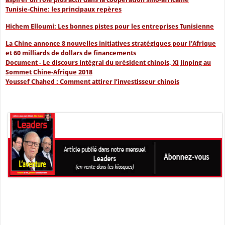
Tunisie-Chine: les principaux repères
Hichem Elloumi: Les bonnes pistes pour les entreprises Tunisienne
La Chine annonce 8 nouvelles initiatives stratégiques pour l’Afrique
et 60 milliards de dollars de financements
Document - Le discours intégral du président chinois, Xi Jinping au
Sommet Chine-Afrique 2018
Youssef Chahed : Comment attirer l’investisseur chinois