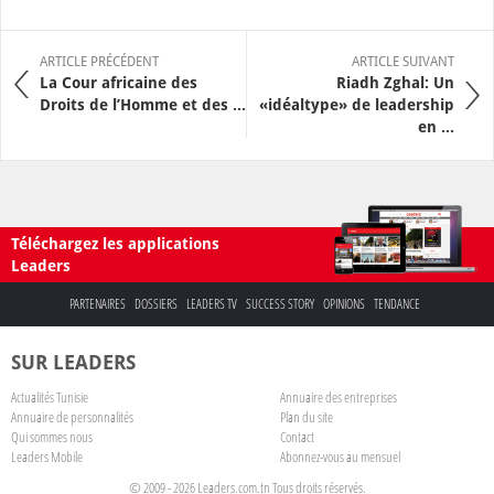
ARTICLE PRÉCÉDENT
ARTICLE SUIVANT
La Cour africaine des
Riadh Zghal: Un
Droits de l’Homme et des ...
«idéaltype» de leadership
en ...
Téléchargez les applications
Leaders
PARTENAIRES
DOSSIERS
LEADERS TV
SUCCESS STORY
OPINIONS
TENDANCE
SUR LEADERS
Actualités Tunisie
Annuaire des entreprises
Annuaire de personnalités
Plan du site
Qui sommes nous
Contact
Leaders Mobile
Abonnez-vous au mensuel
© 2009 - 2026 Leaders.com.tn Tous droits réservés.