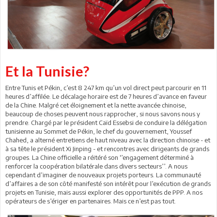
Et la Tunisie?
Entre Tunis et Pékin, c’est 8 247 km qu’un vol direct peut parcourir en 11
heures d’affilée. Le décalage horaire est de 7 heures d’avance en faveur
de la Chine. Malgré cet éloignement et la nette avancée chinoise,
beaucoup de choses peuvent nous rapprocher, si nous savons nous y
prendre. Chargé par le président Caïd Essebsi de conduire la délégation
tunisienne au Sommet de Pékin, le chef du gouvernement, Youssef
Chahed, a alterné entretiens de haut niveau avec la direction chinoise - et
à sa tête le président Xi Jinping - et rencontres avec dirigeants de grands
groupes. La Chine officielle a réitéré son ‘’engagement déterminé à
renforcer la coopération bilatérale dans divers secteurs’’. A nous
cependant d’imaginer de nouveaux projets porteurs. La communauté
d’affaires a de son côté manifesté son intérêt pour l’exécution de grands
projets en Tunisie, mais aussi explorer des opportunités de PPP. A nos
opérateurs de s’ériger en partenaires. Mais ce n’est pas tout.