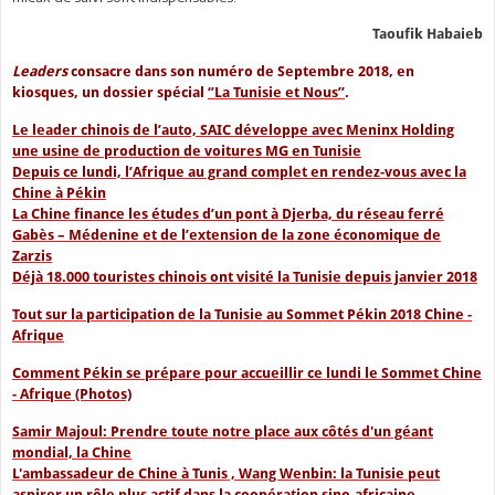
Taoufik Habaieb
Leaders
consacre dans son numéro de Septembre 2018, en
kiosques, un dossier spécial
‘’La Tunisie et Nous’’
.
Le leader chinois de l’auto, SAIC développe avec Meninx Holding
une usine de production de voitures MG en Tunisie
Depuis ce lundi, l’Afrique au grand complet en rendez-vous avec la
Chine à Pékin
La Chine finance les études d’un pont à Djerba, du réseau ferré
Gabès – Médenine et de l’extension de la zone économique de
Zarzis
Déjà 18.000 touristes chinois ont visité la Tunisie depuis janvier 2018
Tout sur la participation de la Tunisie au Sommet Pékin 2018 Chine -
Afrique
Comment Pékin se prépare pour accueillir ce lundi le Sommet Chine
- Afrique (Photos)
Samir Majoul: Prendre toute notre place aux côtés d'un géant
mondial, la Chine
L'ambassadeur de Chine à Tunis , Wang Wenbin: la Tunisie peut
aspirer un rôle plus actif dans la coopération sino-africaine