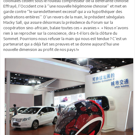
coloniales cèdent sous le rouleau compresseur de la déferlante chinoise.
Effrayé, l’Occident crie à ‘’une nouvelle hégémonie chinoise’’ et met en
garde contre ‘’le surendettement excessif qui a va hypothéquer des
générations entières’’. D’un revers de la main, le président sénégalais
Macky Sall, qui assure désormais la présidence du Forum sur la
coopération sino-africain, balaie toutes ces « avanies ». « Nous n’avons
rien à se reprocher sur la conscience, dira-t-il lors de la clôture du
Sommet. Pourrions-nous refuser la main qui nous est tendue ? C’est un
partenariat qui a déjà fait ses preuves et se donne aujourd’hui une
nouvelle dimension au profit de nos pays !»