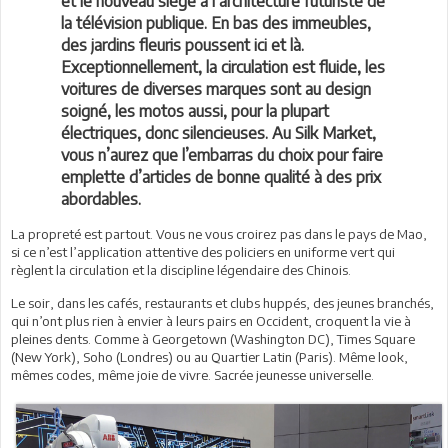
et le nouveau siège à l’architecture futuriste de
la télévision publique. En bas des immeubles,
des jardins fleuris poussent ici et là.
Exceptionnellement, la circulation est fluide, les
voitures de diverses marques sont au design
soigné, les motos aussi, pour la plupart
électriques, donc silencieuses. Au Silk Market,
vous n’aurez que l’embarras du choix pour faire
emplette d’articles de bonne qualité à des prix
abordables.
La propreté est partout. Vous ne vous croirez pas dans le pays de Mao,
si ce n’est l’application attentive des policiers en uniforme vert qui
règlent la circulation et la discipline légendaire des Chinois.
Le soir, dans les cafés, restaurants et clubs huppés, des jeunes branchés,
qui n’ont plus rien à envier à leurs pairs en Occident, croquent la vie à
pleines dents. Comme à Georgetown (Washington DC), Times Square
(New York), Soho (Londres) ou au Quartier Latin (Paris). Même look,
mêmes codes, même joie de vivre. Sacrée jeunesse universelle.