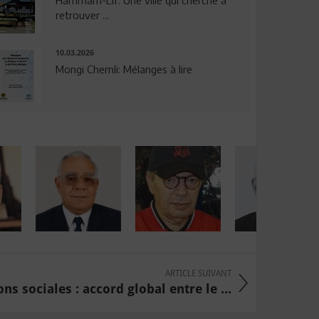
Hammam-Lif: Une ville qui cherche à
retrouver ...
10.03.2026
Mongi Chemli: Mélanges à lire
ARTICLE SUIVANT
ns sociales : accord global entre le ...