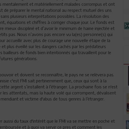
e des mentalement et matériellement malades corrompus et ont
 est de préparer le mental national au respect mutuel des uns
t sans plusieurs interprétations possibles. La résolution des
, équations et chiffres à corriger chaque jour. Le fonds est
tre mieux discipliné et d’avoir le minimum de haine injectée et
its pas. Nous n’avons pas encore vu la(es) personne(s) qui
pour accueillir avec plus de courage une nouvelle étape de la
et plus éveillé sur les dangers cachés par les prédateurs
 bailleurs de fonds bien intentionnés qui travaillent pour le
futures générations.
ouvoir et doivent se reconnaître, le pays ne se relèvera pas.
unisie c'est FMI sait pertinemment que, ceux qui sont à la
te argent s’installent à l’étranger. La prochaine fois se n'est
ar les attentats, mais la haute volé qui corrompent, dévalisent
 mendiant et victime d'abus de tous genres à l’étranger.
ler aussi du taux d'intérêt que le FMI va se mettre en poche et
 remboursée et à quoi va servir ce pres et comment les