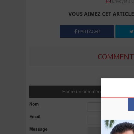
Envoyer à u
VOUS AIMEZ CET ARTICLE
PARTAGER
COMMENTE
Ecrire un commentaire
Nom
Email
Message