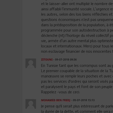
et le laisser-aller ont multiplié le nombr
ainsi affaibli l’immunité sociale. L’urgence
les autres, selon des lois biens réfléchies e
questions économiques n’est pas uniquement
dans la prédisposition de la population, à ê
programmée pour son autodestruction à pet
déclenche (nt) l’horloge du réveil collectif 
vie, armée d’un autre mental plus optimiste 
locaux et internationaux. Merci pour tous les
non esclavage financier de nos innocentes 
ZITOUNI
- 09-07-2018 09:36
En Tunisie tant que les corrompus sont au p
Le premier coupable de la situation de la T
manœuvre se remplir leurs poches et avec cet
pas les services d'ordres qui seront visés p
et paralysent le pays et font de son peuple
Rappelez -vous de ceci.
MOHAMED BEN FREDJ
- 09-07-2018 15:13
Je pense qu'il serait plus intéressant de par
la durée de la dette, et comment elle sera